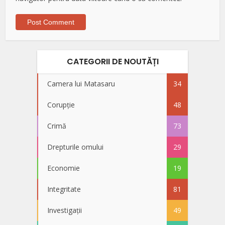
CATEGORII DE NOUTĂȚI
Camera lui Matasaru
34
Corupție
48
Crimă
73
Drepturile omului
29
Economie
19
Integritate
81
Investigații
49