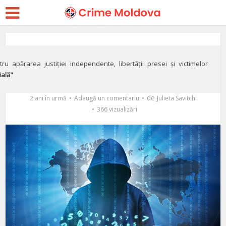
Special
Puterea cuvântului,
ru apărarea justiției independente, libertății presei și victimelor
ială"
viruşii şi democraţia
de
2 ani în urmă
Adaugă un comentariu
Julieta Savitchi
366 vizualizări