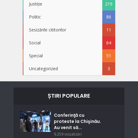
Justiție
219
Politic
86
Sesizările cititorilor
11
Social
64
Special
51
Uncategorized
3
ȘTIRI POPULARE
Conferinţă cu
proteste la Chişinău.
Au venit să...
9.259 vizualizări