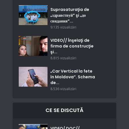
Suprasaturaţia de
„здравствуй” şi „до
свидания”...
9.135 vizualizări
VIDEO// Înşelaţi de
firma de construcţie
şi...
8.815 vizualizări
„Car Vertical la fete
în Moldova”. Schema
de...
8.536 vizualizări
CE SE DISCUTĂ
VIDEO/ DOC//