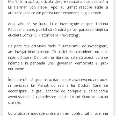
Mai întâi, a apărut articolul despre reputaţia scandaloasă a
lui Herman von Hebel. Apoi au urmat reacţiile acide şi
atacurile josnice din partea unor exponenţi ai guvernării.
Apoi aflu că se lucra la o investigaţie despre Tatiana
Răducanu, care, posibil să rămână pe tot parcursul vieţii cu
eticheta „omul lui Platon de la Pre-Vetting”.
Pe parcursul activităţii mele în jurnalismul de investigaţie,
am învăţat bine o lecţie. Că astfel de coincidenţe nu sunt
întâmplătoare. Dar, cel mai dureros este că acest lucru se
întâmplă în perioada unei guvernări democrate şi pro-
europene.
Îmi pare rău să spun asta, dar despre aşa ceva nu am auzit
în perioada lui Plahotniuc sau a lui Dodon. Când se
deconspirau la greu scheme de corupţie şi delapidarea
averii statului. Scriam despre aceste lucruri. Şi nu se atacau
site-rile.
Cu o situaţie aproape similară m-am confruntat în toamna