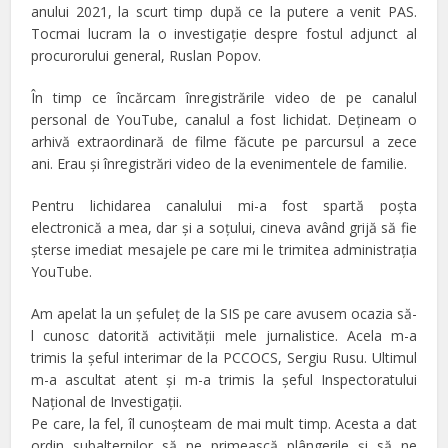
anului 2021, la scurt timp după ce la putere a venit PAS.
Tocmai lucram la o investigaţie despre fostul adjunct al
procurorului general, Ruslan Popov.
În timp ce încărcam înregistrările video de pe canalul
personal de YouTube, canalul a fost lichidat. Deţineam o
arhivă extraordinară de filme făcute pe parcursul a zece
ani. Erau şi înregistrări video de la evenimentele de familie.
Pentru lichidarea canalului mi-a fost spartă poşta
electronică a mea, dar şi a soţului, cineva având grijă să fie
şterse imediat mesajele pe care mi le trimitea administraţia
YouTube.
Am apelat la un şefuleţ de la SIS pe care avusem ocazia să-
l cunosc datorită activităţii mele jurnalistice. Acela m-a
trimis la şeful interimar de la PCCOCS, Sergiu Rusu. Ultimul
m-a ascultat atent şi m-a trimis la şeful Inspectoratului
Naţional de Investigaţii.
Pe care, la fel, îl cunoşteam de mai mult timp. Acesta a dat
ordin subalternilor să ne primească plângerile şi să ne