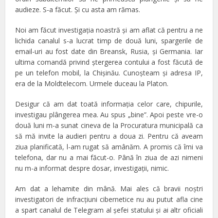
audieze. S-a făcut. Şi cu asta am rămas.
Noi am făcut investigaţia noastră şi am aflat că pentru a ne
lichida canalul s-a lucrat timp de două luni, spargerile de
email-uri au fost date din Breansk, Rusia, şi Germania. Iar
ultima comandă privind ştergerea contului a fost făcută de
pe un telefon mobil, la Chişinău. Cunoşteam şi adresa IP,
era de la Moldtelecom. Urmele duceau la Platon.
Desigur că am dat toată informaţia celor care, chipurile,
investigau plângerea mea. Au spus „bine”. Apoi peste vre-o
două luni m-a sunat cineva de la Procuratura municipală ca
să mă invite la audieri pentru a doua zi. Pentru că aveam
ziua planificată, l-am rugat să amânăm. A promis că îmi va
telefona, dar nu a mai făcut-o. Până în ziua de azi nimeni
nu m-a informat despre dosar, investigaţii, nimic.
Am dat a lehamite din mână. Mai ales că bravii noştri
investigatori de infracţiuni cibernetice nu au putut afla cine
a spart canalul de Telegram al şefei statului şi ai altr oficiali