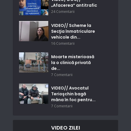
„Afacerea” antitrafic
24 Comentarii
VIDEO// Scheme la
Secţia înmatriculare
vehicole din...
16 Comentarii
Moarte misterioasă
la o clinică privată
de...
7 Comentarii
VIDEO// Avocatul
Terioşchin bagă
mâna în foc pentru...
7 Comentarii
VIDEO ZILEI