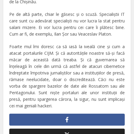
de la Chişinău.
Pe de altă parte, chiar le găsesc şi o scuză. Specialiştii IT
care sunt cu adevărat specialişti nu vor lucra la stat pentru
salarii mizere. Ei vor lucra pentru cei care îi plătesc bine.
Cum ar fi, de exemplu, Ilan Şor sau Veaceslav Platon.
Foarte mul îmi doresc ca să iasă la iveală cine şi cum a
atacat portalurile CIJM. Şi că autorităţile noastre să-şi facă
măcar de această dată treaba. Şi că guvernarea să
înţeleagă în cele din urmă că astfel de atacuri cibernetice
îndreptate împotriva jurnaliştilor sau a instituţiilor de presă,
rămase neelucidate, doar o discreditează. Căci nu este
vorba de spargere bazelor de date ale Rossatom sau ale
Pentagonului. Sunt nişte portaluri ale unor instituţii de
presă, pentru spargerea cărora, la sigur, nu sunt implicaşi
cei mai geniali hackeri.