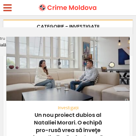
CATEGORIE - INVESTIGAȚII
ru apărarea justiției independente, libertății presei și victimelor
ială"
Investigații
Un nou proiect dubios al
Nataliei Morari. O echipă
pro-rusă vrea să înveţe