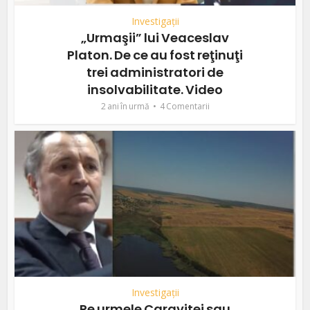
Investigații
„Urmaşii” lui Veaceslav
Platon. De ce au fost reţinuţi
trei administratori de
insolvabilitate. Video
2 ani în urmă
4 Comentarii
Investigații
Pe urmele Caravitei sau