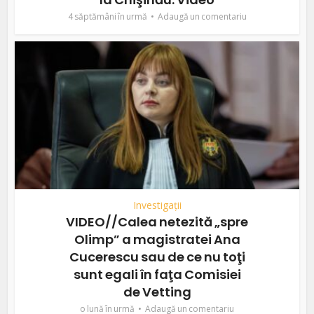
4 săptămâni în urmă
Adaugă un comentariu
Investigații
VIDEO//Calea netezită „spre
Olimp” a magistratei Ana
Cucerescu sau de ce nu toţi
sunt egali în faţa Comisiei
de Vetting
o lună în urmă
Adaugă un comentariu