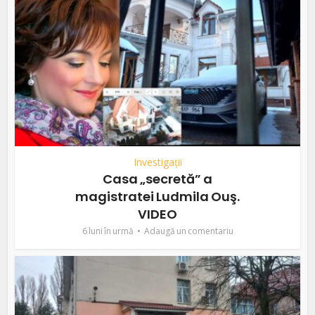
Investigații
Casa „secretă” a
magistratei Ludmila Ouş.
VIDEO
6 luni în urmă
Adaugă un comentariu