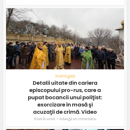
Investigații
Detalii uitate din cariera
episcopului pro-rus, care a
pupat bocancii unui poliţist:
exorcizare în masă şi
acuzaţii de crimă. Video
6 luni în urmă
Adaugă un comentariu