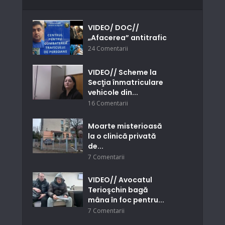
VIDEO/ DOC//
„Afacerea” antitrafic
24 Comentarii
VIDEO// Scheme la
Secţia înmatriculare
vehicole din...
16 Comentarii
Moarte misterioasă
la o clinică privată
de...
7 Comentarii
VIDEO// Avocatul
Terioşchin bagă
mâna în foc pentru...
7 Comentarii