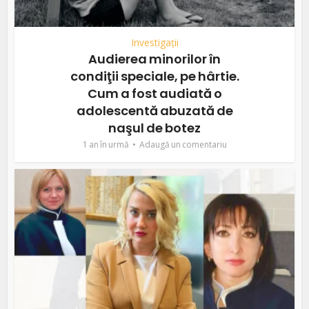
Investigații
Audierea minorilor în
condiţii speciale, pe hârtie.
Cum a fost audiată o
adolescentă abuzată de
naşul de botez
1 an în urmă
Adaugă un comentariu