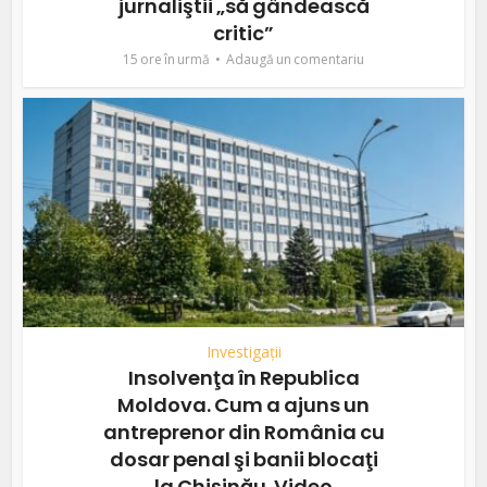
jurnaliştii „să gândească
critic”
15 ore în urmă
Adaugă un comentariu
Investigații
Insolvenţa în Republica
Moldova. Cum a ajuns un
antreprenor din România cu
dosar penal şi banii blocaţi
la Chişinău. Video