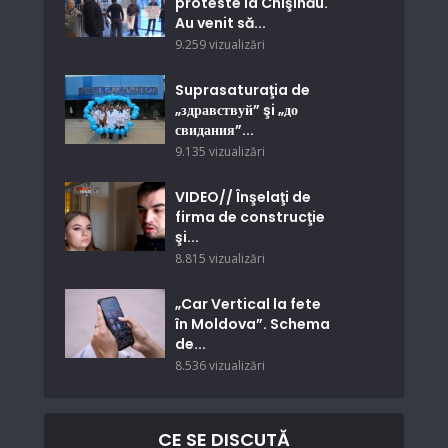
proteste la Chişinău.
Au venit să...
9.259 vizualizări
Suprasaturaţia de
„здравствуй” şi „до
свидания”...
9.135 vizualizări
VIDEO// Înşelaţi de
firma de construcţie
şi...
8.815 vizualizări
„Car Vertical la fete
în Moldova”. Schema
de...
8.536 vizualizări
CE SE DISCUTĂ