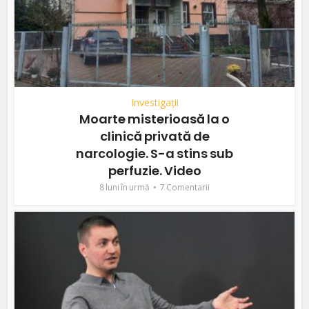
Investigații
Moarte misterioasă la o
clinică privată de
narcologie. S-a stins sub
perfuzie. Video
8 luni în urmă
7 Comentarii