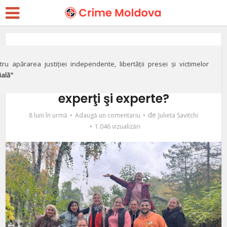
Special
Cât de experţi sunt
ru apărarea justiției independente, libertății presei și victimelor
ială"
experţii Consiliului de
experţi şi experte?
de
8 luni în urmă
Adaugă un comentariu
Julieta Savitchi
1.046 vizualizări