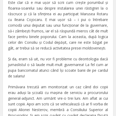
Este clar că e mai uşor să scrii cum creşte porumbul şi
floarea-soarelui sau despre instalarea unei răstigniri la o
răscruce şi că la sfinţirea ei au participat Marusea Rotaru
cu Ileana Cojocaru. E mai uşor să – i pui o întrebare
comodă unui deputat sau unui funcţionar de la guvernare,
să-i zâmbeşti frumos, iar el să răspundă mieros cât de mult
face pentru binele poporului. Cam la aceasta, după logica
celor din Consiliu şi Codul depăşit, care ne este băgat pe
gât, ar trebui să se reducă activitatea presei moldoveneşti.
Şi da, eram să uit, nu vor fi probleme cu deontologia dacă
jurnaslistul o să laude mult-mult guvernarea! La fel cum ar
pupa bancomatul atunci când îşi scoate banii de pe cardul
de salariu!
Primăvara trecută am monitorizat un caz când doi copii
erau aduşi la şcoală cu maşina de serviciu a procurorului
general-adjunct. Am urmărit vre-o trei luni. Am aflat ai cui
sunt copiii. Apoi am scris că se vehiculează că ar fi vorba de
copiii Alionei Nesterov, membră a Consiliului Superior al
Procurorilor. Şi am scris cuvânt cu cuvânt declaraţia făcută