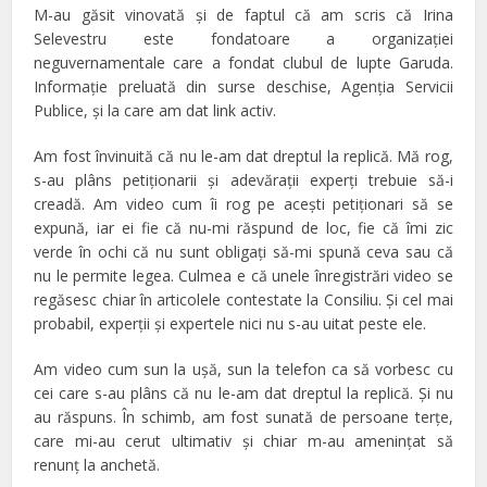
M-au găsit vinovată şi de faptul că am scris că Irina
Selevestru este fondatoare a organizaţiei
neguvernamentale care a fondat clubul de lupte Garuda.
Informaţie preluată din surse deschise, Agenţia Servicii
Publice, şi la care am dat link activ.
Am fost învinuită că nu le-am dat dreptul la replică. Mă rog,
s-au plâns petiţionarii şi adevăraţii experţi trebuie să-i
creadă. Am video cum îi rog pe aceşti petiţionari să se
expună, iar ei fie că nu-mi răspund de loc, fie că îmi zic
verde în ochi că nu sunt obligaţi să-mi spună ceva sau că
nu le permite legea. Culmea e că unele înregistrări video se
regăsesc chiar în articolele contestate la Consiliu. Şi cel mai
probabil, experţii şi expertele nici nu s-au uitat peste ele.
Am video cum sun la uşă, sun la telefon ca să vorbesc cu
cei care s-au plâns că nu le-am dat dreptul la replică. Şi nu
au răspuns. În schimb, am fost sunată de persoane terţe,
care mi-au cerut ultimativ şi chiar m-au ameninţat să
renunţ la anchetă.