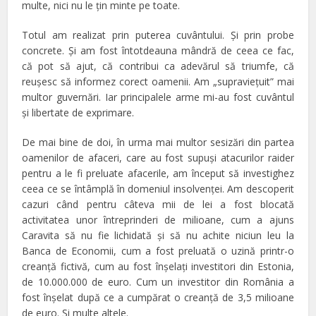
multe, nici nu le ţin minte pe toate.
Totul am realizat prin puterea cuvântului. Şi prin probe
concrete. Şi am fost întotdeauna mândră de ceea ce fac,
că pot să ajut, că contribui ca adevărul să triumfe, că
reuşesc să informez corect oamenii. Am „supravieţuit” mai
multor guvernări. Iar principalele arme mi-au fost cuvântul
şi libertate de exprimare.
De mai bine de doi, în urma mai multor sesizări din partea
oamenilor de afaceri, care au fost supuşi atacurilor raider
pentru a le fi preluate afacerile, am început să investighez
ceea ce se întâmplă în domeniul insolvenţei. Am descoperit
cazuri când pentru câteva mii de lei a fost blocată
activitatea unor întreprinderi de milioane, cum a ajuns
Caravita să nu fie lichidată şi să nu achite niciun leu la
Banca de Economii, cum a fost preluată o uzină printr-o
creanţă fictivă, cum au fost înşelaţi investitori din Estonia,
de 10.000.000 de euro. Cum un investitor din România a
fost înşelat după ce a cumpărat o creanţă de 3,5 milioane
de euro. Şi multe altele.