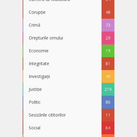
Corupție
48
Crimă
73
Drepturile omului
29
Economie
19
Integritate
81
Investigații
49
Justiție
219
Politic
86
Sesizările cititorilor
11
Social
64