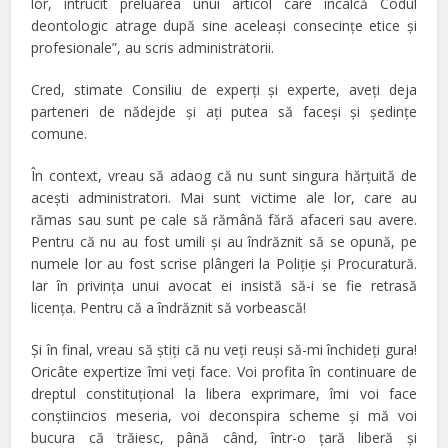
lor, întrucît preluarea unui articol care încalcă Codul
deontologic atrage după sine aceleași consecințe etice și
profesionale”, au scris administratorii.
Cred, stimate Consiliu de experţi şi experte, aveţi deja
parteneri de nădejde şi aţi putea să faceşi şi şedinţe
comune.
În context, vreau să adaog că nu sunt singura hărţuită de
aceşti administratori. Mai sunt victime ale lor, care au
rămas sau sunt pe cale să rămână fără afaceri sau avere.
Pentru că nu au fost umili şi au îndrăznit să se opună, pe
numele lor au fost scrise plângeri la Poliţie şi Procuratură.
Iar în privinţa unui avocat ei insistă să-i se fie retrasă
licenţa. Pentru că a îndrăznit să vorbească!
Şi în final, vreau să ştiţi că nu veţi reuşi să-mi închideţi gura!
Oricâte expertize îmi veţi face. Voi profita în continuare de
dreptul constituţional la libera exprimare, îmi voi face
conştiincios meseria, voi deconspira scheme şi mă voi
bucura că trăiesc, până când, într-o ţară liberă şi