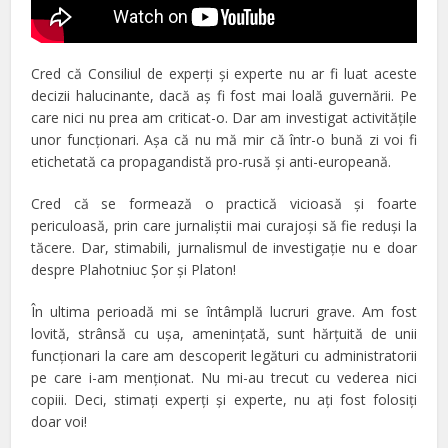
Cred că Consiliul de experţi şi experte nu ar fi luat aceste
decizii halucinante, dacă aş fi fost mai loală guvernării. Pe
care nici nu prea am criticat-o. Dar am investigat activităţile
unor funcţionari. Aşa că nu mă mir că într-o bună zi voi fi
etichetată ca propagandistă pro-rusă şi anti-europeană.
Cred că se formează o practică vicioasă şi foarte
periculoasă, prin care jurnaliştii mai curajoşi să fie reduşi la
tăcere. Dar, stimabili, jurnalismul de investigaţie nu e doar
despre Plahotniuc Şor şi Platon!
În ultima perioadă mi se întâmplă lucruri grave. Am fost
lovită, strânsă cu uşa, ameninţată, sunt hărţuită de unii
funcţionari la care am descoperit legături cu administratorii
pe care i-am menţionat. Nu mi-au trecut cu vederea nici
copiii. Deci, stimaţi experţi şi experte, nu aţi fost folosiţi
doar voi!