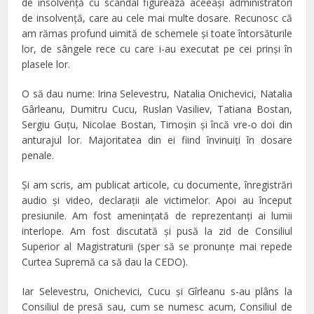
de insolvenţă cu scandal figurează aceeaşi administratori
de insolvenţă, care au cele mai multe dosare. Recunosc că
am rămas profund uimită de schemele şi toate întorsăturile
lor, de sângele rece cu care i-au executat pe cei prinşi în
plasele lor.
O să dau nume: Irina Selevestru, Natalia Onichevici, Natalia
Gârleanu, Dumitru Cucu, Ruslan Vasiliev, Tatiana Bostan,
Sergiu Guţu, Nicolae Bostan, Timoşin şi încă vre-o doi din
anturajul lor. Majoritatea din ei fiind învinuiţi în dosare
penale.
Şi am scris, am publicat articole, cu documente, înregistrări
audio şi video, declaraţii ale victimelor. Apoi au început
presiunile. Am fost ameninţată de reprezentanţi ai lumii
interlope. Am fost discutată şi pusă la zid de Consiliul
Superior al Magistraturii (sper să se pronunţe mai repede
Curtea Supremă ca să dau la CEDO).
Iar Selevestru, Onichevici, Cucu şi Gîrleanu s-au plâns la
Consiliul de presă sau, cum se numesc acum, Consiliul de