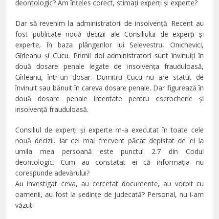
deontologic? Am înţeles corect, stimaţi experţi şi experte?
Dar să revenim la administratorii de insolvenţă. Recent au
fost publicate nouă decizii ale Consiliului de experţi şi
experte, în baza plângerilor lui Selevestru, Onichevici,
Gîrleanu şi Cucu. Primii doi administratori sunt învinuiţi în
două dosare penale legate de insolvenţa frauduloasă,
Gîrleanu, într-un dosar. Dumitru Cucu nu are statut de
învinuit sau bănuit în careva dosare penale. Dar figurează în
două dosare penale intentate pentru escrocherie şi
insolvenţă frauduloasă.
Consiliul de experţi şi experte m-a executat în toate cele
nouă decizii. Iar cel mai frecvent păcat depistat de ei la
umila mea persoană este punctul 2.7 din Codul
deontologic. Cum au constatat ei că informaţia nu
corespunde adevărului?
Au investigat ceva, au cercetat documente, au vorbit cu
oamenii, au fost la şedinţe de judecată? Personal, nu i-am
văzut.