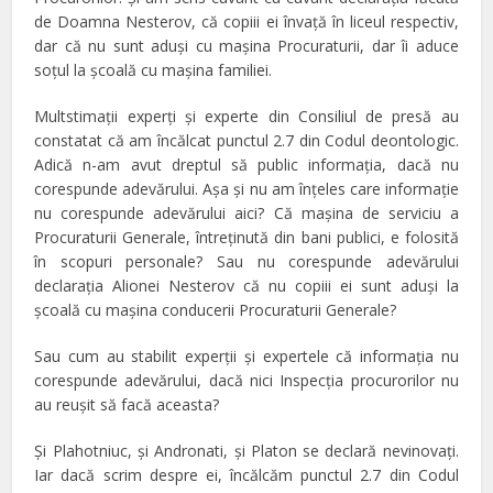
de Doamna Nesterov, că copiii ei învaţă în liceul respectiv,
dar că nu sunt aduşi cu maşina Procuraturii, dar îi aduce
soţul la şcoală cu maşina familiei.
Multstimaţii experţi şi experte din Consiliul de presă au
constatat că am încălcat punctul 2.7 din Codul deontologic.
Adică n-am avut dreptul să public informaţia, dacă nu
corespunde adevărului. Aşa şi nu am înţeles care informaţie
nu corespunde adevărului aici? Că maşina de serviciu a
Procuraturii Generale, întreţinută din bani publici, e folosită
în scopuri personale? Sau nu corespunde adevărului
declaraţia Alionei Nesterov că nu copiii ei sunt aduşi la
şcoală cu maşina conducerii Procuraturii Generale?
Sau cum au stabilit experţii şi expertele că informaţia nu
corespunde adevărului, dacă nici Inspecţia procurorilor nu
au reuşit să facă aceasta?
Şi Plahotniuc, şi Andronati, şi Platon se declară nevinovaţi.
Iar dacă scrim despre ei, încălcăm punctul 2.7 din Codul