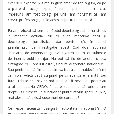
experţi şi experte. Şi simt un gust amar de tot în gură, că pe
o parte din aceşti experţi îi cunosc personal, am lucrat
împreună, am fost colegi, pe unii i-am îndrumat. Şi i-am
crezut profesionişti, cu logică şi capacitate analitică.
Eu am refuzat să semnez Codul deontologic al jurnalistului,
în redacţia actuală. Nu că sunt împotriva eticii şi
deontologiei jurnalistice, dar pentru că, în cazul
jurnalismului de investigaţie acest Cod doar suprimă
libertatea de exprimare şi investigarea anumitor subiecte
de interes public major. Nu pot să fiu de acord cu aşa
sintagme că Consiliul este „singura autoritate naţională” .
Sau pentru ca să filmez pe cineva trebuie numaidecât să-mi
cer voie. Adică dacă surprind pe cineva ,care ia mită sau
fură, trebuie să-i rog să mă lase să-l filmez? Sau poate au
uitat de decizia CEDO, în care se spune că oricine are
dreptul să filmeze un funcţionar public într-un spaţiu public,
mai ales dacă există suspiciuni de corupţie?
Ce este această „singură autoritate naţională”? O
organizaţie neguvernamentală, cum am şi eu una, care a