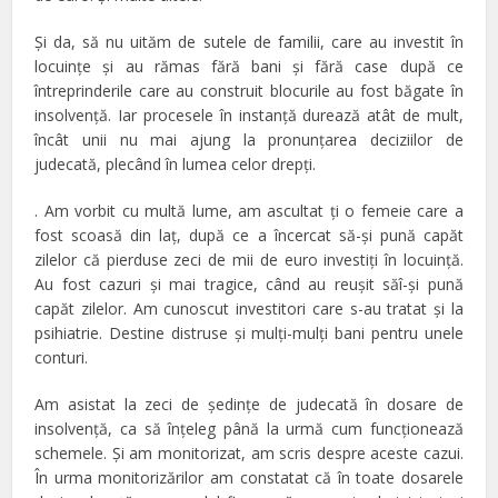
Şi da, să nu uităm de sutele de familii, care au investit în
locuinţe şi au rămas fără bani şi fără case după ce
întreprinderile care au construit blocurile au fost băgate în
insolvenţă. Iar procesele în instanţă durează atât de mult,
încât unii nu mai ajung la pronunţarea deciziilor de
judecată, plecând în lumea celor drepţi.
. Am vorbit cu multă lume, am ascultat ţi o femeie care a
fost scoasă din laţ, după ce a încercat să-şi pună capăt
zilelor că pierduse zeci de mii de euro investiţi în locuinţă.
Au fost cazuri şi mai tragice, când au reuşit săî-şi pună
capăt zilelor. Am cunoscut investitori care s-au tratat şi la
psihiatrie. Destine distruse şi mulţi-mulţi bani pentru unele
conturi.
Am asistat la zeci de şedinţe de judecată în dosare de
insolvenţă, ca să înţeleg până la urmă cum funcţionează
schemele. Şi am monitorizat, am scris despre aceste cazui.
În urma monitorizărilor am constatat că în toate dosarele