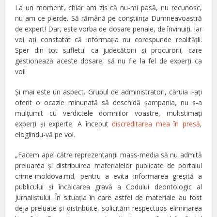
La un moment, chiar am zis că nu-mi pasă, nu recunosc,
nu am ce pierde. Să rămână pe conştiinţa Dumneavoastră
de expert! Dar, este vorba de dosare penale, de învinuiţi. Iar
voi aţi constatat că informaţia nu corespunde realităţii.
Sper din tot sufletul ca judecătorii şi procurorii, care
gestionează aceste dosare, să nu fie la fel de experţi ca
voi!
Şi mai este un aspect. Grupul de administratori, căruia i-aţi
oferit o ocazie minunată să deschidă şampania, nu s-a
mulţumit cu verdictele domniilor voastre, multstimaţi
experţi şi experte. A început
discreditarea mea în presă
,
elogiindu-vă pe voi.
„Facem apel către reprezentanții mass-media să nu admită
preluarea și distribuirea materialelor publicate de portalul
crime-moldova.md, pentru a evita informarea greșită a
publicului și încălcarea gravă a Codului deontologic al
jurnalistului. În situația în care astfel de materiale au fost
deja preluate și distribuite, solicităm respectuos eliminarea