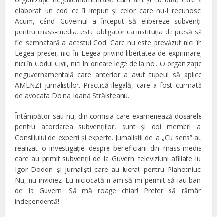
elaborat un cod ce îl impun şi celor care nu-l recunosc.
Acum, când Guvernul a început să elibereze subvenţii
pentru mass-media, este obligator ca instituţia de presă să
fie semnatară a acestui Cod. Care nu este prevăzut nici în
Legea presei, nici în Legea privind libertatea de exprimare,
nici în Codul Civil, nici în oricare lege de la noi. O organizaţie
neguvernamentală care anterior a avut tupeul să aplice
AMENZI jurnaliştilor. Practică ilegală, care a fost curmată
de avocata Doina Ioana Străisteanu.
Întâmpător sau nu, din comisia care examenează dosarele
pentru acordarea subvenţiilor, sunt şi doi membri ai
Consiliului de experţi şi experte. Jurnaliştii de la „Cu sens” au
realizat o investigaţie despre beneficiarii din mass-media
care au primit subvenţii de la Guvern: televiziuni afiliate lui
Igor Dodon şi jurnalişti care au lucrat pentru Plahotniuc!
Nu, nu invidiez! Eu niciodată n-am să-mi permit să iau bani
de la Guvern. Să mă roage chiar! Prefer să rămân
independentă!