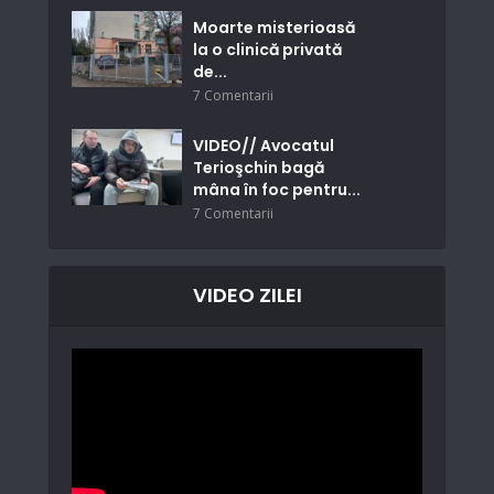
Moarte misterioasă
la o clinică privată
de...
7 Comentarii
VIDEO// Avocatul
Terioşchin bagă
mâna în foc pentru...
7 Comentarii
VIDEO ZILEI