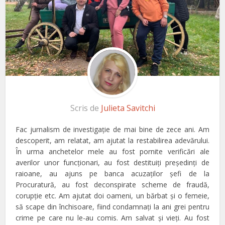
Scris de
Julieta Savitchi
Fac jurnalism de investigaţie de mai bine de zece ani. Am
descoperit, am relatat, am ajutat la restabilirea adevărului.
În urma anchetelor mele au fost pornite verificări ale
averilor unor funcţionari, au fost destituiţi preşedinţi de
raioane, au ajuns pe banca acuzaţilor şefi de la
Procuratură, au fost deconspirate scheme de fraudă,
corupţie etc. Am ajutat doi oameni, un bărbat şi o femeie,
să scape din închisoare, fiind condamnaţi la ani grei pentru
crime pe care nu le-au comis. Am salvat şi vieţi. Au fost