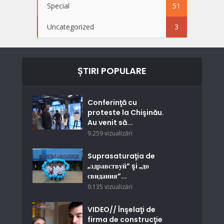
Special
51
Uncategorized
3
ȘTIRI POPULARE
Conferinţă cu
proteste la Chişinău.
Au venit să...
9.259 vizualizări
Suprasaturaţia de
„здравствуй” şi „до
свидания”...
9.135 vizualizări
VIDEO// Înşelaţi de
firma de construcţie