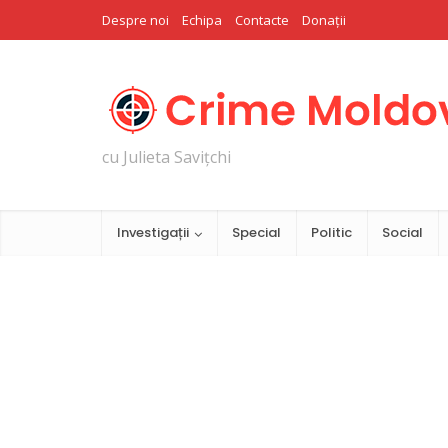
Despre noi
Echipa
Contacte
Donații
cu Julieta Savițchi
Investigații
Special
Politic
Social