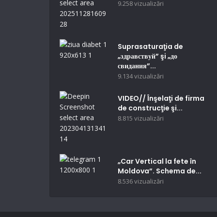
9.258 vizualizări
Suprasaturaţia de
„здравствуй” şi „до
свидания”...
9.134 vizualizări
VIDEO// Înşelaţi de firma
de construcţie şi...
8.815 vizualizări
„Car Vertical la fete în
Moldova”. Schema de...
8.536 vizualizări