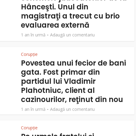
Hânceşti. Unul din
magistraţi a trecut cu brio
evaluarea externă
1 an în urmă
Adaugă un comentariu
Corupție
Povestea unui fecior de bani
gata. Fost primar din
partidul lui Vladimir
Plahotniuc, client al
cazinourilor, reţinut din nou
1 an în urmă
Adaugă un comentariu
Corupție