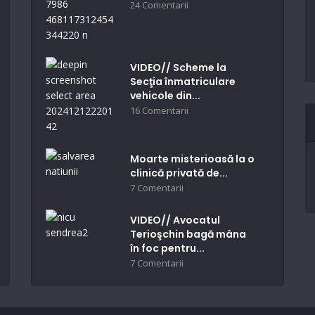
24 Comentarii
VIDEO// Scheme la
Secţia înmatriculare
vehicole din...
16 Comentarii
Moarte misterioasă la o
clinică privată de...
7 Comentarii
VIDEO// Avocatul
Terioşchin bagă mâna
în foc pentru...
7 Comentarii