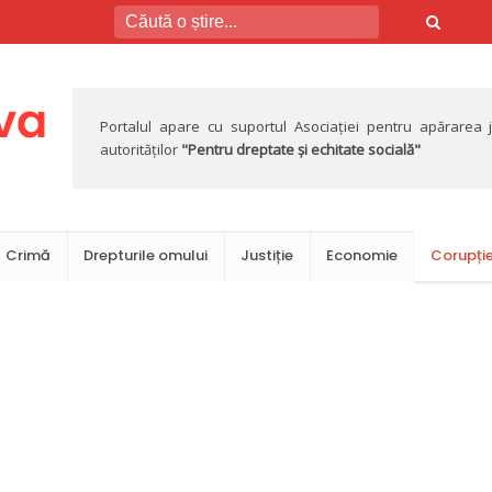
Portalul apare cu suportul Asociației pentru apărarea jus
autorităților
"Pentru dreptate și echitate socială"
Crimă
Drepturile omului
Justiție
Economie
Corupți