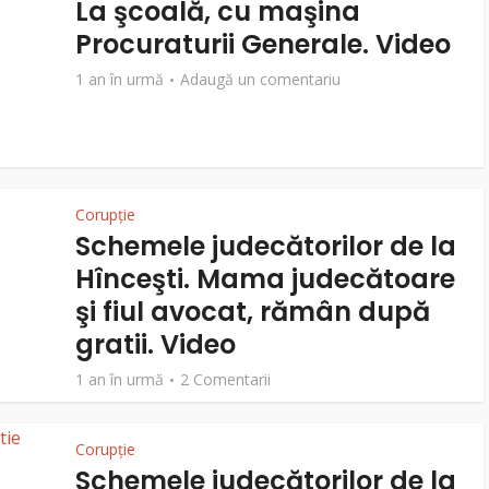
La şcoală, cu maşina
Procuraturii Generale. Video
1 an în urmă
Adaugă un comentariu
Corupție
Schemele judecătorilor de la
Hînceşti. Mama judecătoare
şi fiul avocat, rămân după
gratii. Video
1 an în urmă
2 Comentarii
Corupție
Schemele judecătorilor de la