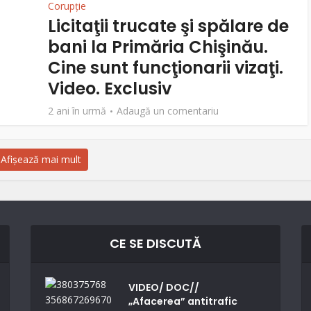
Corupție
Licitaţii trucate şi spălare de
bani la Primăria Chişinău.
Cine sunt funcţionarii vizaţi.
Video. Exclusiv
2 ani în urmă
Adaugă un comentariu
Afișează mai mult
CE SE DISCUTĂ
VIDEO/ DOC//
„Afacerea” antitrafic