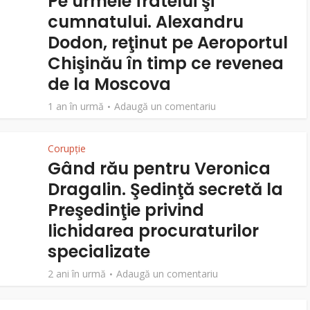
Pe urmele fratelui şi
cumnatului. Alexandru
Dodon, reţinut pe Aeroportul
Chişinău în timp ce revenea
de la Moscova
1 an în urmă
Adaugă un comentariu
Corupție
Gând rău pentru Veronica
Dragalin. Şedinţă secretă la
Preşedinţie privind
lichidarea procuraturilor
specializate
2 ani în urmă
Adaugă un comentariu