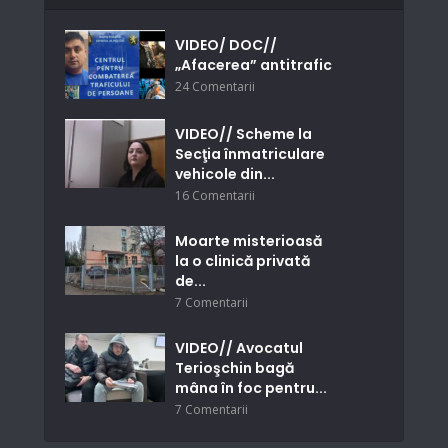
VIDEO/ DOC//
„Afacerea” antitrafic
24 Comentarii
VIDEO// Scheme la
Secţia înmatriculare
vehicole din...
16 Comentarii
Moarte misterioasă
la o clinică privată
de...
7 Comentarii
VIDEO// Avocatul
Terioşchin bagă
mâna în foc pentru...
7 Comentarii