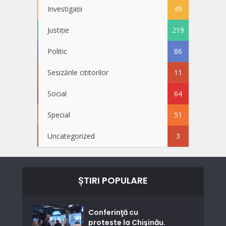
Investigații
49
Justiție
219
Politic
86
Sesizările cititorilor
11
Social
64
Special
51
Uncategorized
3
ȘTIRI POPULARE
Conferinţă cu
proteste la Chişinău.