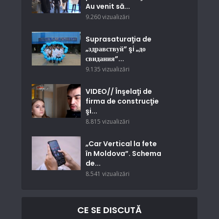
Au venit să...
9.260 vizualizări
Suprasaturaţia de
„здравствуй” şi „до
свидания”...
9.135 vizualizări
VIDEO// Înşelaţi de
firma de construcţie
şi...
8.815 vizualizări
„Car Vertical la fete
în Moldova”. Schema
de...
8.541 vizualizări
CE SE DISCUTĂ