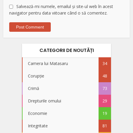
Salvează-mi numele, emailul și site-ul web în acest
navigator pentru data viitoare când o să comentez.
CATEGORII DE NOUTĂȚI
Camera lui Matasaru
34
Corupție
48
Crimă
73
Drepturile omului
29
Economie
19
Integritate
81