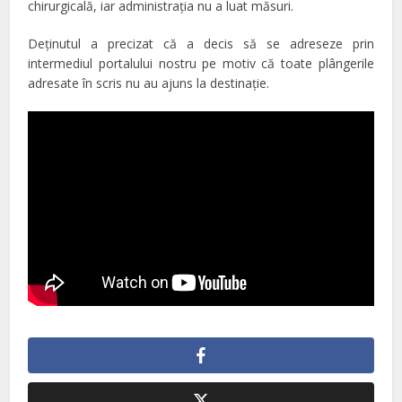
chirurgicală, iar administraţia nu a luat măsuri.
Deţinutul a precizat că a decis să se adreseze prin
intermediul portalului nostru pe motiv că toate plângerile
adresate în scris nu au ajuns la destinaţie.