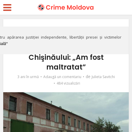
Sesizările cititorilor
VIDEO// Un deţinut din
ru apărarea justiției independente, libertății presei și victimelor
ială"
Taraclia cere ajutorul
Chişinăului: „Am fost
maltratat”
de
3 ani în urmă
Adaugă un comentariu
Julieta Savitchi
484 vizualizări