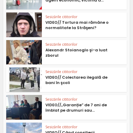
agent economic, victimă a...
Sesizările cititorilor
VIDEO// Tortura mai rămâne o
normalitate la Străşeni?
Sesizările cititorilor
Alexandr Stoianoglo şi-a luat
zborul
Sesizările cititorilor
VIDEO// Colectarea ilegală de
bani în şcoli
Sesizările cititorilor
VIDEO//„Garanție” de 7 ani de
îmblat pe drumuri sau...
Sesizările cititorilor
VIDEO// Când consilierii