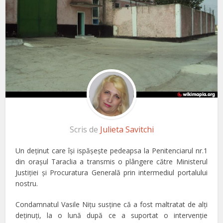
Scris de
Julieta Savitchi
Un deţinut care îşi ispăşeşte pedeapsa la Penitenciarul nr.1
din oraşul Taraclia a transmis o plângere către Ministerul
Justiţiei şi Procuratura Generală prin intermediul portalului
nostru.
Condamnatul Vasile Niţu susţine că a fost maltratat de alţi
deţinuţi, la o lună după ce a suportat o intervenţie