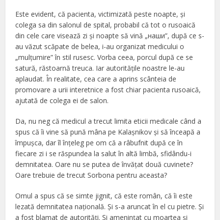
Este evident, că pacienta, victimizată peste noapte, şi
colega sa din salonul de spital, probabil că tot o rusoaică
din cele care visează zi şi noapte să vină „наши”, după ce s-
au văzut scăpate de belea, i-au organizat medicului o
„mulţumire” în stil rusesc. Vorba ceea, porcul după ce se
satură, răstoarnă treuca. Iar autorităţile noastre le-au
aplaudat. În realitate, cea care a aprins scânteia de
promovare a urii interetnice a fost chiar pacienta rusoaică,
ajutată de colega ei de salon.
Da, nu neg că medicul a trecut limita eticii medicale când a
spus că îi vine să pună mâna pe Kalaşnikov şi să înceapă a
împuşca, dar îl înţeleg pe om că a râbufnit după ce în
fiecare zi i se răspundea la salut în altă limbă, sfidându-i
demnitatea. Oare nu se putea de învăţat două cuvinete?
Oare trebuie de trecut Sorbona pentru aceasta?
Omul a spus că se simte jignit, că este român, că îi este
lezată demnitatea naţională. Şi s-a aruncat în el cu pietre. Şi
a fost blamat de autorităţi. Şi ameninţat cu moartea şi