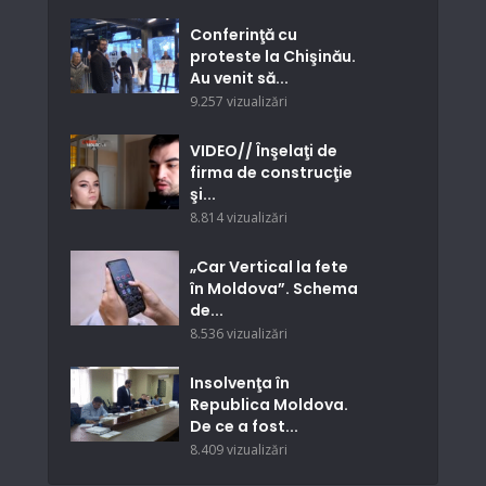
Conferinţă cu
proteste la Chişinău.
Au venit să...
9.257 vizualizări
VIDEO// Înşelaţi de
firma de construcţie
şi...
8.814 vizualizări
„Car Vertical la fete
în Moldova”. Schema
de...
8.536 vizualizări
Insolvenţa în
Republica Moldova.
De ce a fost...
8.409 vizualizări