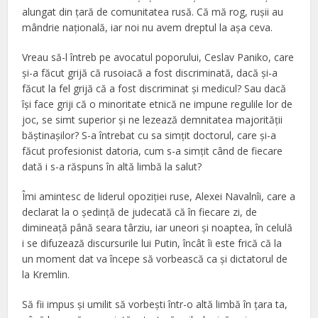
alungat din ţară de comunitatea rusă. Că mă rog, ruşii au
mândrie naţională, iar noi nu avem dreptul la aşa ceva.
Vreau să-l întreb pe avocatul poporului, Ceslav Paniko, care
şi-a făcut grijă că rusoiacă a fost discriminată, dacă şi-a
făcut la fel grijă că a fost discriminat şi medicul? Sau dacă
îşi face griji că o minoritate etnică ne impune regulile lor de
joc, se simt superior şi ne lezează demnitatea majorităţii
băştinaşilor? S-a întrebat cu sa simţit doctorul, care şi-a
făcut profesionist datoria, cum s-a simţit când de fiecare
dată i s-a răspuns în altă limbă la salut?
Îmi amintesc de liderul opoziţiei ruse, Alexei Navalnîi, care a
declarat la o şedinţă de judecată că în fiecare zi, de
dimineaţă până seara târziu, iar uneori şi noaptea, în celulă
i se difuzează discursurile lui Putin, încât îi este frică că la
un moment dat va începe să vorbească ca şi dictatorul de
la Kremlin.
Să fii impus şi umilit să vorbeşti într-o altă limbă în ţara ta,