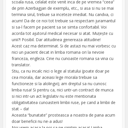
scoala rusa, celalat este venit inca de pe vremea “ceea”
de prin Azerbagjan de exemplu, etc., si asa si nu se mai
termina sirul, trebuie sa inceteze imediat. Nu candva, ci
acum! Da de ce noi tot trebuie sa respectam juramantul
si sa-l facem pe pacient sa se simta confortabil. Voi
acorda tot ajutorul medical necesar si atat. Muțește cu
unii?! Posibil. Dar atitudinea genereaza atitudine!
Acest caz ma determinat. Si de astazi nu mai vorbesc cu
nici un pacient decat in limba romana ori la nevoie
franceza, engleza. Cine nu cunoaste romana sa vina cu
translator.
Stiu, ca nu incalc nici o lege al statului (poate doar pe
cea morala, dar aceiasi lege morala trebuie sa
functioneze si la alolingvi); am dreptul sa nu cunosc
limba rusa! Si pentru ca, nici untr-un contract de munca
si nici intr-un act legislativ nu este mentionata
obligativitatea cunoasterii limbii ruse, pe cand a limbii de
stat – da!
Aceasta “bunatate” prosteasca a noastra de pana acum
doar beneficii nu ne-a adus!
Noi vrem acasa la noi sa ne simtim acasa! Limba