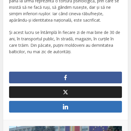
până la urmă reprezintă o tortură psihologică, prin care se
insistă să ne facă ruşi, să gândim ruseşte, dar şi să ne
simţim inferiori ruşilor. Iar când cineva răbufneşte,
apărându-şi identitatea naţională, este sacrificat.
Şi acest lucru se întâmplă în fiecare zi de mai bine de 30 de
ani, în transportul public, în stradă, magazin, în curţile în
care trăim. Din păcate, puţini moldoveni au demnitatea
balticilor, nu mai zic de autorităţi.