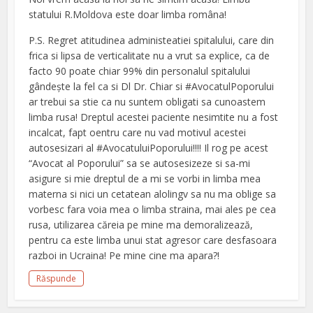
statului R.Moldova este doar limba româna!
P.S. Regret atitudinea administeatiei spitalului, care din
frica si lipsa de verticalitate nu a vrut sa explice, ca de
facto 90 poate chiar 99% din personalul spitalului
gândește la fel ca si Dl Dr. Chiar si #AvocatulPoporului
ar trebui sa stie ca nu suntem obligati sa cunoastem
limba rusa! Dreptul acestei paciente nesimtite nu a fost
incalcat, fapt oentru care nu vad motivul acestei
autosesizari al #AvocatuluiPoporului!!!! Il rog pe acest
“Avocat al Poporului” sa se autosesizeze si sa-mi
asigure si mie dreptul de a mi se vorbi in limba mea
materna si nici un cetatean alolingv sa nu ma oblige sa
vorbesc fara voia mea o limba straina, mai ales pe cea
rusa, utilizarea căreia pe mine ma demoralizează,
pentru ca este limba unui stat agresor care desfasoara
razboi in Ucraina! Pe mine cine ma apara?!
Răspunde