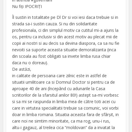
Nu fiți IPOCRIȚI
Îl sustin in totalitate pe Dl Dr si voi iesi daca trebuie si in
strada sa-i sustin cauza. Si nu din solidaritate
profesionala, ci din simplul motiv ca cutitul mi-a ajuns la
os, pentru ca inclusiv si din acest motiv au plecat mii de
copii ai nostri si au decis sa devina diaspora, ca sa nu fie
nevoiti sa suporte aceasta situatie demoralizanta (inca
din scoala au fost obligati sa invete limba rusa chiar
daca nu o doreau).
De astăzi,
in calitate de persoana care zilnic este in astfel de
situatii umilitoare ca si Domnul Doctor si pentru ca de
aproape 40 de ani (începând cu adunarile la Casa
scriitorilor de la sfarsitul anilor 80!) astept sa-mi vorbesc
si sa mi se raspunda in limba mea de către toti acei cu
care in virtutea specialitatii trebuie sa comunic, voi vorbi
doar in limba romana. Situatia aceasta fara de sfârșit, in
care noi ne simtim minoritate, ca ma rog, unu-i rus,
altu-i gagauz, al treilea cica “moldovan” da a invatat la