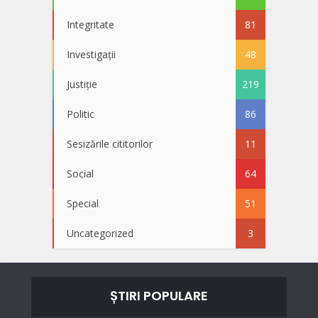
Integritate
81
Investigații
48
Justiție
219
Politic
86
Sesizările cititorilor
11
Social
64
Special
51
Uncategorized
3
ȘTIRI POPULARE