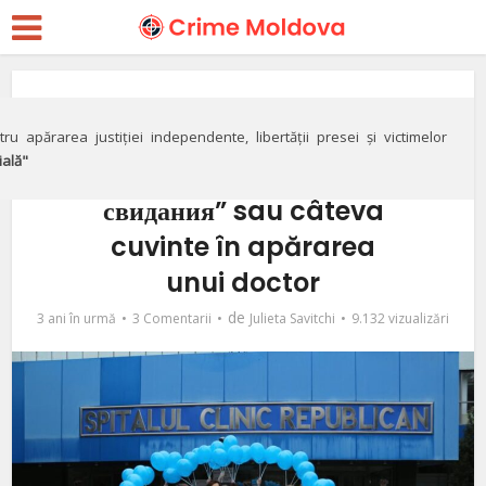
Special
Suprasaturaţia de
ru apărarea justiției independente, libertății presei și victimelor
ială"
„здравствуй” şi „до
свидания” sau câteva
cuvinte în apărarea
unui doctor
de
3 ani în urmă
3 Comentarii
Julieta Savitchi
9.132 vizualizări