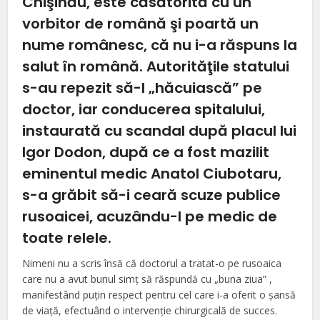
Chişinău, este căsătorită cu un
vorbitor de română şi poartă un
nume românesc, că nu i-a răspuns la
salut în română. Autorităţile statului
s-a
u
repezit să-l „hăcuiască” pe
doctor, iar conducerea spitalului,
instaurată cu scandal după placul lui
Igor Dodon, după ce a fost mazilit
eminentul medic Anatol Ciubotaru,
s-a grăbit
să-i ceară scuze
publice
rusoaicei
, acuzându-l
p
e medic de
toate relele.
Nimeni nu a scris însă că doctorul a tratat-o pe rusoaica
care nu a avut bunul simţ să răspundă cu „buna ziua” ,
manifestând puţin respect pentru cel care i-a oferit o şansă
de viaţă, efectuând o intervenţie chirurgicală de succes.