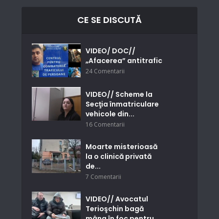
CE SE DISCUTĂ
VIDEO/ DOC//
„Afacerea” antitrafic
24 Comentarii
VIDEO// Scheme la
Secţia înmatriculare
vehicole din...
16 Comentarii
Moarte misterioasă
la o clinică privată
de...
7 Comentarii
VIDEO// Avocatul
Terioşchin bagă
mâna în foc pentru...