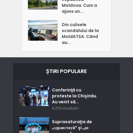
Moldova. Cum a
ajuns un...
Din culisele
scandalului de la
MoldATSA. Când
au...
ȘTIRI POPULARE
Conferinţă cu
proteste la Chişinău.
Au venit să...
9.259 vizualizări
Suprasaturaţia de
„здравствуй” şi „до