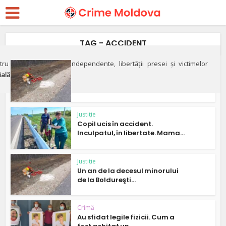
TAG - ACCIDENT
ru apărarea justiției independente, libertății presei și victimelor
Crimă
ială"
Cazul copilului ucis de primarul
de la Boldureşti:...
Justiție
Copil ucis în accident.
Inculpatul, în libertate. Mama...
Justiție
Un an de la decesul minorului
de la Boldureşti...
Crimă
Au sfidat legile fizicii. Cum a