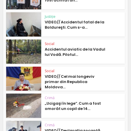
fost achitat un...
Justiție
VIDEO// Accidentul fatal de la
Boldureşti. Cum s-a...
Social
Accidentul aviatic de la Vadul
lui Vodă. Pilotul...
Social
VIDEO// Cel mai longeviv
primar din Republica
Moldova...
Crimă
„Ucigaşi în lege”. Cum a fost
omorât un copil de 14...
Crimă
VIDEO// Declaraţia şocantă