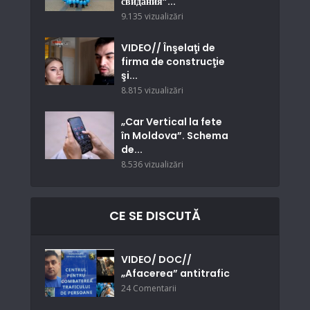
свидания”...
9.135 vizualizări
VIDEO// Înşelaţi de
firma de construcţie
şi...
8.815 vizualizări
„Car Vertical la fete
în Moldova”. Schema
de...
8.536 vizualizări
CE SE DISCUTĂ
VIDEO/ DOC//
„Afacerea” antitrafic
24 Comentarii