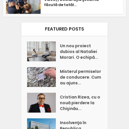
făcută de tatăl...
FEATURED POSTS
Un nou proiect
dubios al Nataliei
Morari. O echipă...
Misterul permiselor
de conducere. Cum
au ajuns...
Cristian Rizea, cu o
nouă pierdere la
Chişinău...
Insolvenţa în
Republica