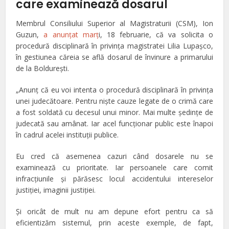
care examinează dosarul
Membrul Consiliului Superior al Magistraturii (CSM), Ion
Guzun,
a anunţat marţ
i, 18 februarie, că va solicita o
procedură disciplinară în privinţa magistratei Lilia Lupaşco,
în gestiunea căreia se află dosarul de învinure a primarului
de la Boldureşti.
„Anunț că eu voi intenta o procedură disciplinară în privința
unei judecătoare. Pentru niște cauze legate de o crimă care
a fost soldată cu decesul unui minor. Mai multe ședințe de
judecată sau amânat. Iar acel funcționar public este înapoi
în cadrul acelei instituții publice.
Eu cred că asemenea cazuri când dosarele nu se
examinează cu prioritate. Iar persoanele care comit
infracțiunile și părăsesc locul accidentului intereselor
justiției, imaginii justiției.
Şi oricât de mult nu am depune efort pentru ca să
eficientizăm sistemul, prin aceste exemple, de fapt,