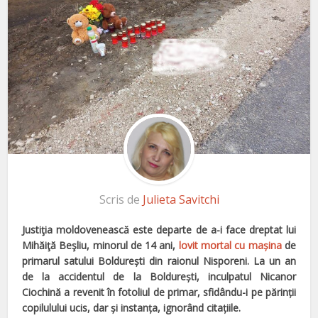
Scris de
Julieta Savitchi
Justiţia moldovenească este departe de a-i face dreptat lui
Mihăiţă Beşliu, minorul de 14 ani,
lovit mortal cu mașina
de
primarul satului Boldureşti din raionul Nisporeni. La un an
de la accidentul de la Boldureşti, inculpatul Nicanor
Ciochină a revenit în fotoliul de primar, sfidându-i pe părinţii
copilulului ucis, dar şi instanţa, ignorând citaţiile.