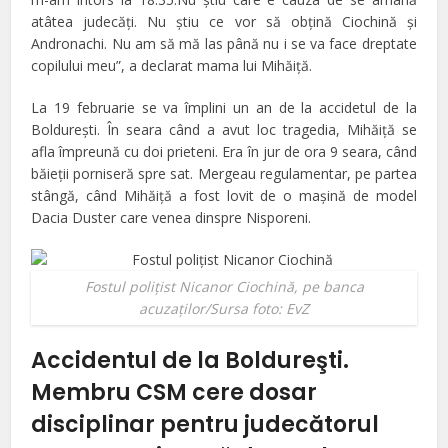
atâtea judecăți. Nu știu ce vor să obțină Ciochină și
Andronachi. Nu am să mă las până nu i se va face dreptate
copilului meu”, a declarat mama lui Mihăiţă.
La 19 februarie se va împlini un an de la accidetul de la
Boldureşti. În seara când a avut loc tragedia, Mihăiţă se
afla împreună cu doi prieteni. Era în jur de ora 9 seara, când
băieţii porniseră spre sat. Mergeau regulamentar, pe partea
stângă, când Mihăiţă a fost lovit de o maşină de model
Dacia Duster care venea dinspre Nisporeni.
Fostul poliţist Nicanor Ciochină, pe banca
acuzaţilor/Sursa foto: EvZ
Accidentul de la Boldureşti.
Membru CSM cere dosar
disciplinar pentru judecătorul