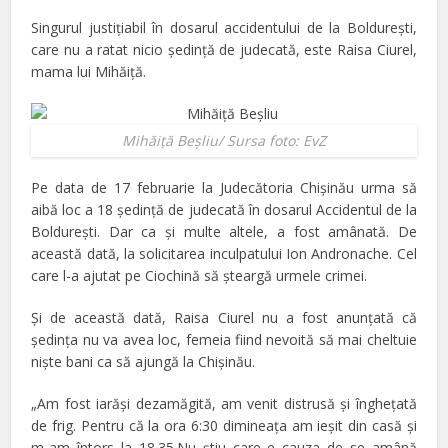
Singurul justiţiabil în dosarul accidentului de la Boldureşti,
care nu a ratat nicio şedinţă de judecată, este Raisa Ciurel,
mama lui Mihăiţă.
Mihăiţă Beşliu/ Sursa foto: EvZ
Pe data de 17 februarie la Judecătoria Chişinău urma să
aibă loc a 18 şedinţă de judecată în dosarul Accidentul de la
Boldureşti. Dar ca şi multe altele, a fost amânată. De
această dată, la solicitarea inculpatului Ion Andronache. Cel
care l-a ajutat pe Ciochină să şteargă urmele crimei.
Şi de această dată, Raisa Ciurel nu a fost anunţată că
şedinţa nu va avea loc, femeia fiind nevoită să mai cheltuie
nişte bani ca să ajungă la Chişinău.
„Am fost iarăși dezamăgită, am venit distrusă și înghețată
de frig. Pentru că la ora 6:30 dimineața am ieșit din casă și
m-am întors la 18.35.Nu știu care e cauza de se amână