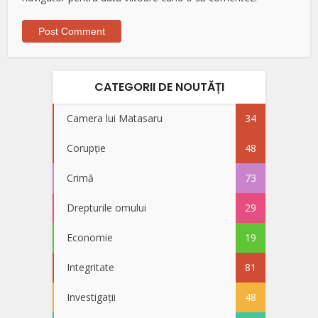
CATEGORII DE NOUTĂȚI
Camera lui Matasaru
34
Corupție
48
Crimă
73
Drepturile omului
29
Economie
19
Integritate
81
Investigații
48