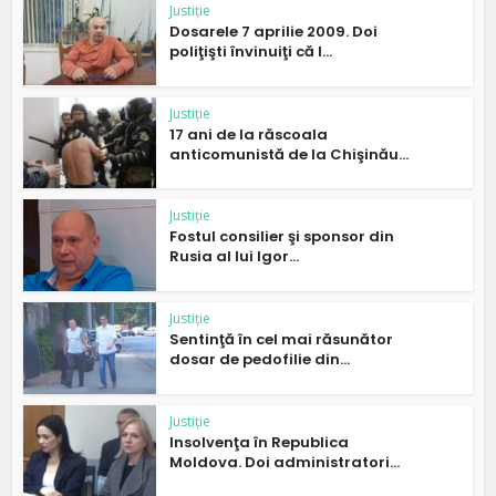
Justiție
Dosarele 7 aprilie 2009. Doi
poliţişti învinuiţi că l...
Justiție
17 ani de la răscoala
anticomunistă de la Chişinău...
Justiție
Fostul consilier şi sponsor din
Rusia al lui Igor...
Justiție
Sentinţă în cel mai răsunător
dosar de pedofilie din...
Justiție
Insolvenţa în Republica
Moldova. Doi administratori...