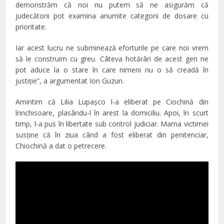
demonstrăm că noi nu putem să ne asigurăm că
judecătorii pot examina anumite categorii de dosare cu
prioritate.
Iar acest lucru ne subminează eforturile pe care noi vrem
să le construim cu greu. Câteva hotărâri de acest gen ne
pot aduce la o stare în care nimeni nu o să creadă în
justiție”, a argumentat Ion Guzun.
Amintim că Lilia Lupaşco l-a eliberat pe Ciochină din
înnchisoare, plasându-l în arest la domiciliu. Apoi, în scurt
timp, l-a pus în libertate sub control judiciar. Mama victimei
susţine că în ziua când a fost eliberat din penitenciar,
Chiochină a dat o petrecere.