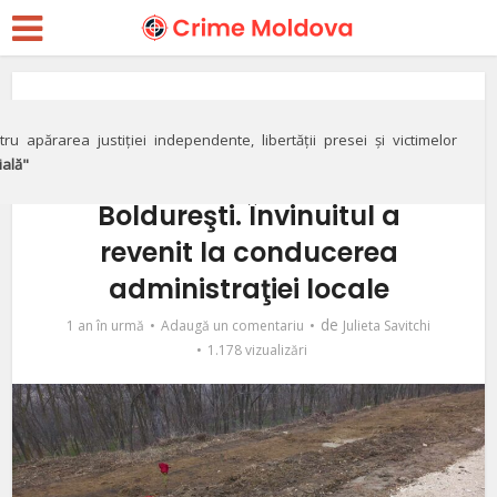
Justiție
Un an de la decesul
ru apărarea justiției independente, libertății presei și victimelor
ială"
minorului de la
Boldureşti. Învinuitul a
revenit la conducerea
administraţiei locale
de
1 an în urmă
Adaugă un comentariu
Julieta Savitchi
1.178 vizualizări