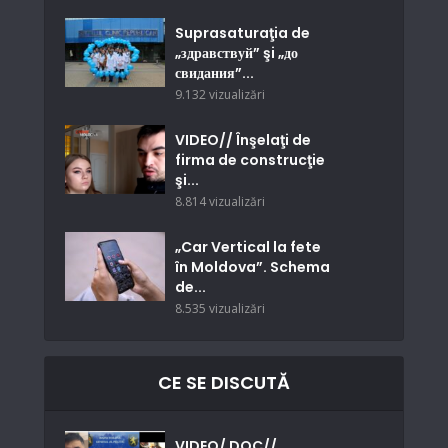
Suprasaturaţia de
„здравствуй” şi „до
свидания”...
9.132 vizualizări
VIDEO// Înşelaţi de
firma de construcţie
şi...
8.814 vizualizări
„Car Vertical la fete
în Moldova”. Schema
de...
8.535 vizualizări
CE SE DISCUTĂ
VIDEO/ DOC//