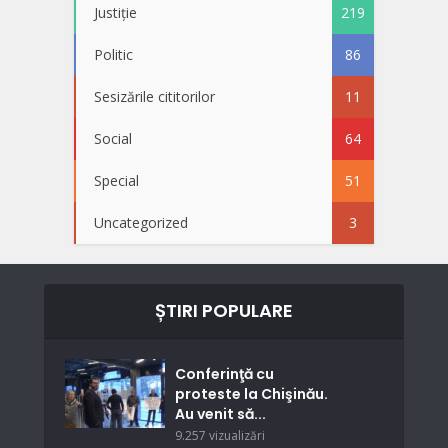
Justiție
219
Politic
86
Sesizările cititorilor
11
Social
64
Special
51
Uncategorized
3
ȘTIRI POPULARE
Conferinţă cu
proteste la Chişinău.
Au venit să...
9.257 vizualizări