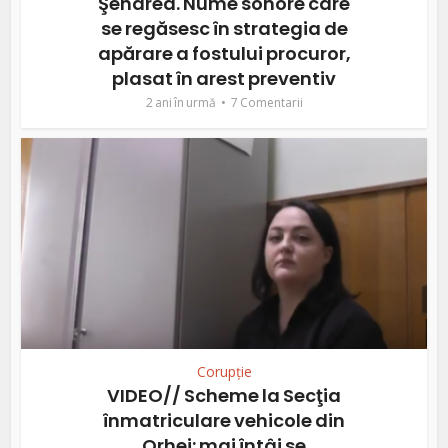
Şendrea. Nume sonore care
se regăsesc în strategia de
apărare a fostului procuror,
plasat în arest preventiv
2 ani în urmă
7 Comentarii
Corupție
VIDEO// Scheme la Secţia
înmatriculare vehicole din
Orhei: mai întâi se