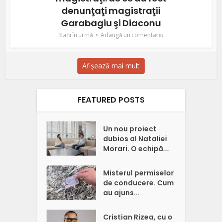
denunţaţi magistraţii
Garabagiu şi Diaconu
3 ani în urmă
Adaugă un comentariu
Afișează mai mult
FEATURED POSTS
Un nou proiect
dubios al Nataliei
Morari. O echipă...
Misterul permiselor
de conducere. Cum
au ajuns...
Cristian Rizea, cu o