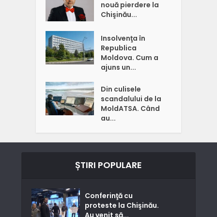
nouă pierdere la
Chişinău...
Insolvenţa în
Republica
Moldova. Cum a
ajuns un...
Din culisele
scandalului de la
MoldATSA. Când
au...
ȘTIRI POPULARE
Conferinţă cu
proteste la Chişinău.
Au venit să...