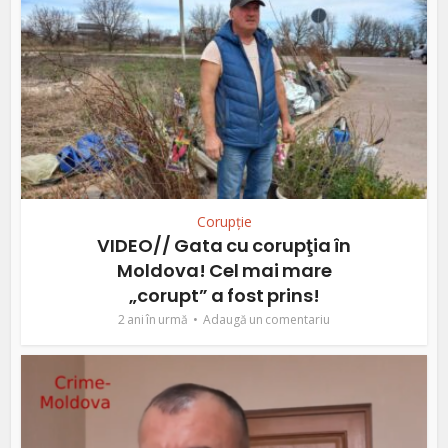
Corupție
VIDEO// Gata cu corupţia în
Moldova! Cel mai mare
„corupt” a fost prins!
2 ani în urmă
Adaugă un comentariu