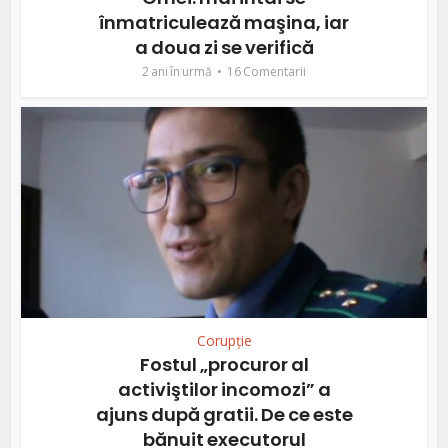
înmatriculează maşina, iar
a doua zi se verifică
2 ani în urmă
16 Comentarii
Corupție
Fostul „procuror al
activiştilor incomozi” a
ajuns după gratii. De ce este
bănuit executorul