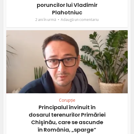
poruncilor lui Vladimir
Plahotniuc
2 ani în urmă
Adaugă un comentariu
Corupție
Principalul învinuit în
dosarul terenurilor Primăriei
Chişinău, care se ascunde
în România, „sparge”