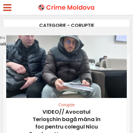
CATEGORIE - CORUPȚIE
ru apărarea justiției independente, libertății presei și victimelor
ială"
Corupție
VIDEO// Avocatul
Terioşchin bagă mâna în
foc pentru colegul Nicu