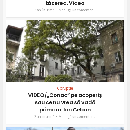
tăcerea. Video
2 ani în urmă
Adaugă un comentariu
Corupție
VIDEO/„Conac” pe acoperiş
sau ce nu vrea să vadă
primarul Ion Ceban
2 ani în urmă
Adaugă un comentariu