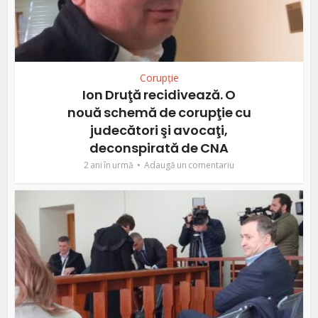
Corupție
Ion Druţă recidivează. O
nouă schemă de corupţie cu
judecători şi avocaţi,
deconspirată de CNA
2 ani în urmă
Adaugă un comentariu