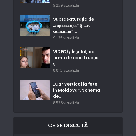
9.259 vizualizări
Suprasaturaţia de
„здравствуй” şi „до
свидания”...
9.135 vizualizări
VIDEO// Înşelaţi de
firma de construcţie
şi...
8.815 vizualizări
„Car Vertical la fete
în Moldova”. Schema
de...
8.536 vizualizări
CE SE DISCUTĂ