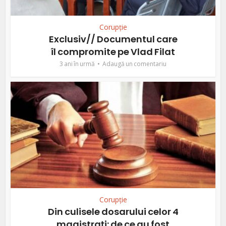
Corupție
Exclusiv// Documentul care
îl compromite pe Vlad Filat
3 ani în urmă
Adaugă un comentariu
Corupție
Din culisele dosarului celor 4
magistraţi: de ce au fost