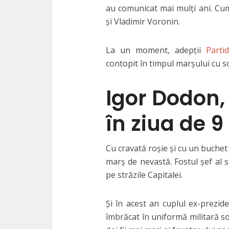
au comunicat mai mulţi ani. Cum
şi Vladimir Voronin.
La un moment, adepţii
Parti
contopit în timpul marşului cu so
Igor Dodon,
în ziua de 9
Cu cravată roşie şi cu un buchet
marş de nevastă. Fostul şef al 
pe străzile Capitalei.
Şi în acest an cuplul ex-prezide
îmbrăcat în uniformă militară so