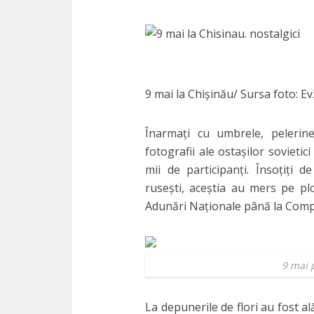
9 mai la Chişinău/ Sursa foto: E
Înarmaţi cu umbrele, pelerin
fotografii ale ostaşilor sovietic
mii de participanţi. Însoţiţi 
ruseşti, aceştia au mers pe plo
Adunări Naţionale până la Comp
9 mai p
La depunerile de flori au fost ală