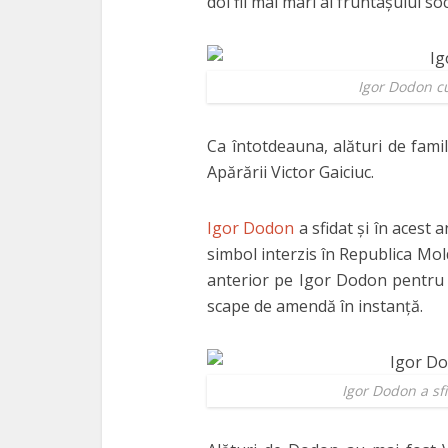
doi fii mai mari ai fruntaşului soc
Igor Dodon cu
Ca întotdeauna, alături de famil
Apărării Victor Gaiciuc.
Igor Dodon
a sfidat şi în acest
simbol interzis în Republica Mol
anterior pe Igor Dodon pentru c
scape de amendă în instanţă.
Igor Dodon a sfi