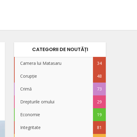
CATEGORII DE NOUTĂȚI
Camera lui Matasaru
34
Corupție
48
Crimă
73
Drepturile omului
29
Economie
19
Integritate
81