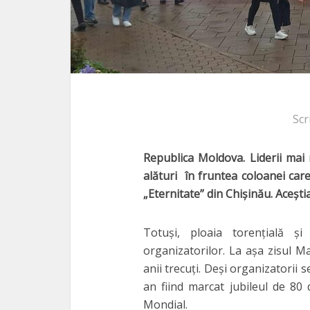
Scr
Republica Moldova. Liderii mai
alături în fruntea coloanei ca
„Eternitate” din Chişinău. Aceşti
Totuşi, ploaia torenţială ş
organizatorilor. La aşa zisul Mar
anii trecuţi. Deşi organizatorii
an fiind marcat jubileul de 80 
Mondial.