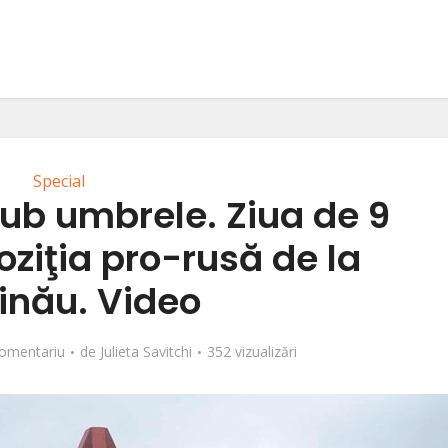
Special
b umbrele. Ziua de 9
oziţia pro-rusă de la
inău. Video
omentariu
de
Julieta Savitchi
352 vizualizări