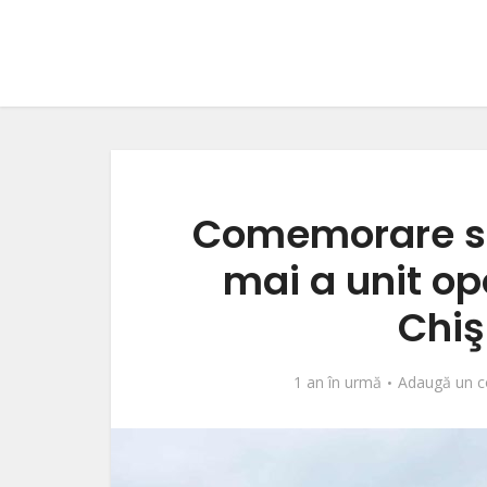
Comemorare su
mai a unit op
Chiş
1 an în urmă
Adaugă un c