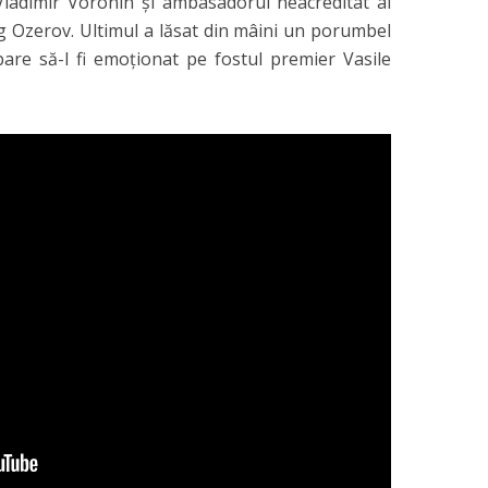
ladimir Voronin şi ambasadorul neacreditat al
eg Ozerov. Ultimul a lăsat din mâini un porumbel
 pare să-l fi emoţionat pe fostul premier Vasile