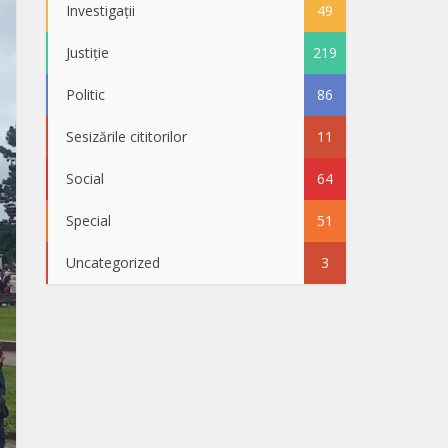
Investigații
49
Justiție
219
Politic
86
Sesizările cititorilor
11
Social
64
Special
51
Uncategorized
3