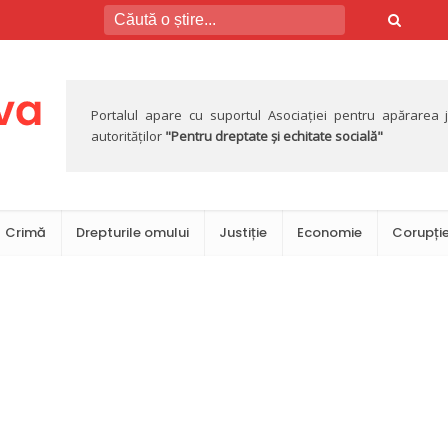
Portalul apare cu suportul Asociației pentru apărarea jus
autorităților
"Pentru dreptate și echitate socială"
Crimă
Drepturile omului
Justiție
Economie
Corupți