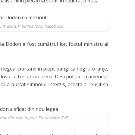
ialistt fiind plecaţi la studii în Federaţia Rusă.
 mezinul/ Sursa foto: Facebook
ia Dodon a fost cumătrul lor, fostul ministru al
 an legea, purtând în piept panglica negru-oranje,
dova cu trei ani în urmă. Deşi poliţia l-a amendat
ă a purtat simbolul interzis, acesta a reuşit să
dat din nou legea/ Sursa foto: EvZ