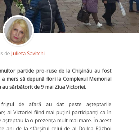
is de
Julieta Savitchi
 multor partide pro-ruse de la Chişinău au fost
re a mers să depună flori la Complexul Memorial
a au sărbătorit de 9 mai Ziua Victoriei.
i frigul de afară au dat peste aşteptările
ş al Victoriei fiind mai puţini participanţi ca în
 se aşteptau la o prezenţă mult mai mare. În acest
de ani de la sfârşitul celui de al Doilea Război