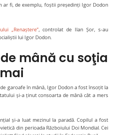
 ar fi, de exemplu, foştii preşedinţi Igor Dodon
dului „Renaştere”
, controlat de Ilan Şor, s-au
cialiştii lui Igor Dodon.
 de mână cu soţia
 mai
 de garoafe în mână, Igor Dodon a fost însoţit la
statului şi-a ţinut consoarta de mână cât a mers
nţial şi-a luat mezinul la paradă. Copilul a fost
vietică din perioada Războiului Doi Mondial. Cei