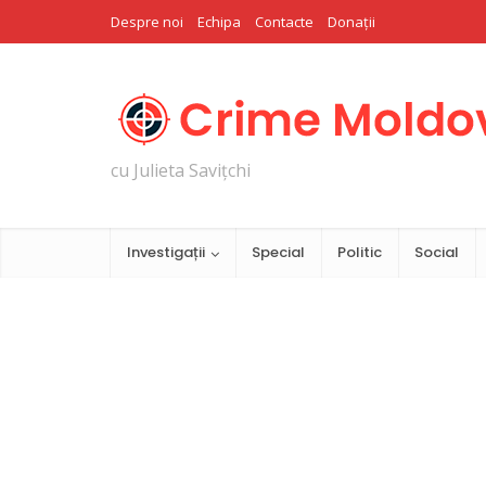
Despre noi
Echipa
Contacte
Donații
cu Julieta Savițchi
Investigații
Special
Politic
Social