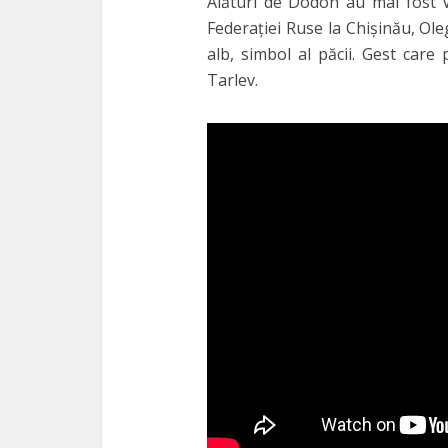
Alături de Dodon au mai fost V
Federaţiei Ruse la Chişinău, Ol
alb, simbol al păcii. Gest care
Tarlev.