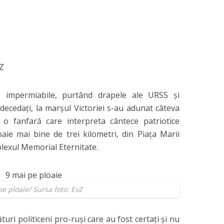
vZ
e impermiabile, purtând drapele ale URSS şi
i decedaţi, la marşul Victoriei s-au adunat câteva
de o fanfară care interpreta cântece patriotice
aie mai bine de trei kilometri, din Piaţa Marii
lexul Memorial Eternitate.
e ploaie/ Sursa foto: EvZ
turi politiceni pro-ruşi care au fost certaţi şi nu