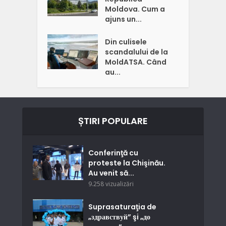
Moldova. Cum a
ajuns un...
Din culisele
scandalului de la
MoldATSA. Când
au...
ȘTIRI POPULARE
Conferinţă cu
proteste la Chişinău.
Au venit să...
9.258 vizualizări
Suprasaturaţia de
„здравствуй” şi „до