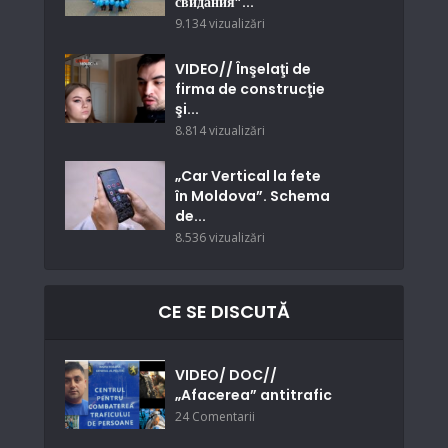
свидания”...
9.134 vizualizări
VIDEO// Înşelaţi de
firma de construcţie
şi...
8.814 vizualizări
„Car Vertical la fete
în Moldova”. Schema
de...
8.536 vizualizări
CE SE DISCUTĂ
VIDEO/ DOC//
„Afacerea” antitrafic
24 Comentarii