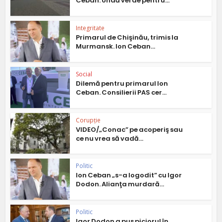
Ceban. Undă verde pentru...
Integritate
Primarul de Chişinău, trimis la
Murmansk. Ion Ceban...
Social
Dilemă pentru primarul Ion
Ceban. Consilierii PAS cer...
Corupție
VIDEO/„Conac” pe acoperiş sau
ce nu vrea să vadă...
Politic
Ion Ceban „s-a logodit” cu Igor
Dodon. Alianţa murdară...
Politic
Igor Dodon a pus piciorul în