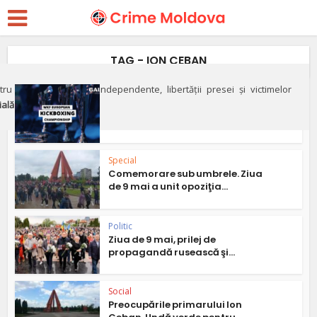
TAG - ION CEBAN
ru apărarea justiției independente, libertății presei și victimelor
Politic
ială"
„Pro-europeanul” Ion Ceban şi
luptătorii lui Grişa...
Special
Comemorare sub umbrele. Ziua
de 9 mai a unit opoziţia...
Politic
Ziua de 9 mai, prilej de
propagandă rusească şi...
Social
Preocupările primarului Ion