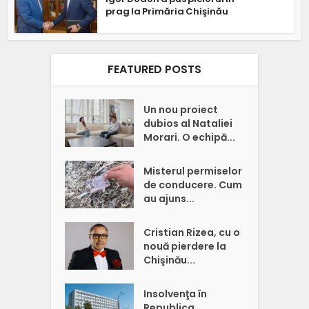
prag la Primăria Chişinău
FEATURED POSTS
Un nou proiect
dubios al Nataliei
Morari. O echipă...
Misterul permiselor
de conducere. Cum
au ajuns...
Cristian Rizea, cu o
nouă pierdere la
Chişinău...
Insolvenţa în
Republica