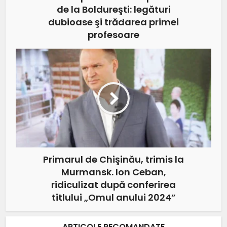
de la Boldureşti: legături
dubioase şi trădarea primei
profesoare
Primarul de Chişinău, trimis la
Murmansk. Ion Ceban,
ridiculizat după conferirea
titlului „Omul anului 2024”
ARTICOLE RECOMANDATE