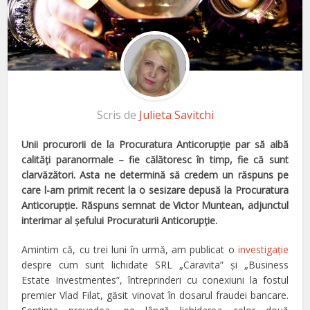
Scris de
Julieta Savitchi
Unii procurorii de la Procuratura Anticorupţie par să aibă
calităţi paranormale – fie călătoresc în timp, fie că sunt
clarvăzători. Asta ne determină să credem un răspuns pe
care l-am primit recent la o sesizare depusă la Procuratura
Anticorupţie. Răspuns semnat de Victor Muntean, adjunctul
interimar al şefului Procuraturii Anticorupţie.
Amintim că, cu trei luni în urmă, am publicat o
investigaţie
despre cum sunt lichidate SRL „Caravita” şi „Business
Estate Investmentes”, întreprinderi cu conexiuni la fostul
premier Vlad Filat, găsit vinovat în dosarul fraudei bancare.