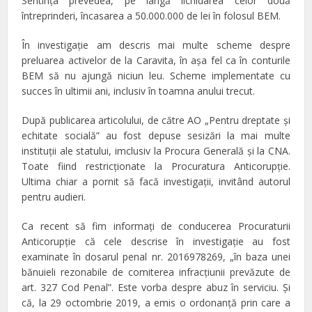
Sentinţa prevedea, pe lângă lichidarea celor două
întreprinderi, încasarea a 50.000.000 de lei în folosul BEM.
În investigaţie am descris mai multe scheme despre
preluarea activelor de la Caravita, în aşa fel ca în conturile
BEM să nu ajungă niciun leu. Scheme implementate cu
succes în ultimii ani, inclusiv în toamna anului trecut.
După publicarea articolului, de către AO „Pentru dreptate şi
echitate socială” au fost depuse sesizări la mai multe
instituţii ale statului, imclusiv la Procura Generală şi la CNA.
Toate fiind restricţionate la Procuratura Anticorupţie.
Ultima chiar a pornit să facă investigaţii, invitând autorul
pentru audieri.
Ca recent să fim informaţi de conducerea Procuraturii
Anticorupţie că cele descrise în investigaţie au fost
examinate în dosarul penal nr. 2016978269, „în baza unei
bănuieli rezonabile de comiterea infracţiunii prevăzute de
art. 327 Cod Penal”. Este vorba despre abuz în serviciu. Şi
că, la 29 octombrie 2019, a emis o ordonanţă prin care a