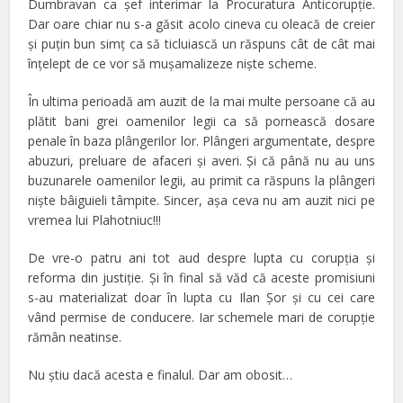
Dumbravan ca şef interimar la Procuratura Anticorupţie.
Dar oare chiar nu s-a găsit acolo cineva cu oleacă de creier
şi puţin bun simţ ca să ticluiască un răspuns cât de cât mai
înţelept de ce vor să muşamalizeze nişte scheme.
În ultima perioadă am auzit de la mai multe persoane că au
plătit bani grei oamenilor legii ca să pornească dosare
penale în baza plângerilor lor. Plângeri argumentate, despre
abuzuri, preluare de afaceri şi averi. Şi că până nu au uns
buzunarele oamenilor legii, au primit ca răspuns la plângeri
nişte bâiguieli tâmpite. Sincer, aşa ceva nu am auzit nici pe
vremea lui Plahotniuc!!!
De vre-o patru ani tot aud despre lupta cu corupţia şi
reforma din justiţie. Şi în final să văd că aceste promisiuni
s-au materializat doar în lupta cu Ilan Şor şi cu cei care
vând permise de conducere. Iar schemele mari de corupţie
rămân neatinse.
Nu ştiu dacă acesta e finalul. Dar am obosit…