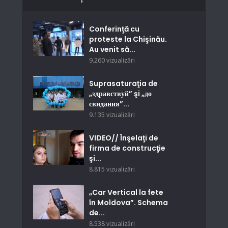
Conferinţă cu
proteste la Chişinău.
Au venit să...
9.260 vizualizări
Suprasaturaţia de
„здравствуй” şi „до
свидания”...
9.135 vizualizări
VIDEO// Înşelaţi de
firma de construcţie
şi...
8.815 vizualizări
„Car Vertical la fete
în Moldova”. Schema
de...
8.538 vizualizări