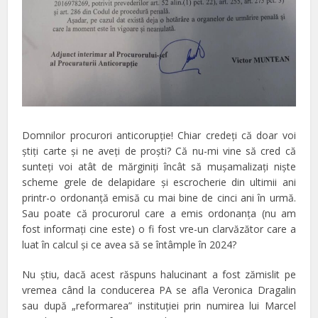
Domnilor procurori anticorupţie! Chiar credeţi că doar voi
ştiţi carte şi ne aveţi de proşti? Că nu-mi vine să cred că
sunteţi voi atât de mărginiţi încât să muşamalizaţi nişte
scheme grele de delapidare şi escrocherie din ultimii ani
printr-o ordonanţă emisă cu mai bine de cinci ani în urmă.
Sau poate că procurorul care a emis ordonanţa (nu am
fost informaţi cine este) o fi fost vre-un clarvăzător care a
luat în calcul şi ce avea să se întâmple în 2024?
Nu ştiu, dacă acest răspuns halucinant a fost zămislit pe
vremea când la conducerea PA se afla Veronica Dragalin
sau după „reformarea” instituţiei prin numirea lui Marcel