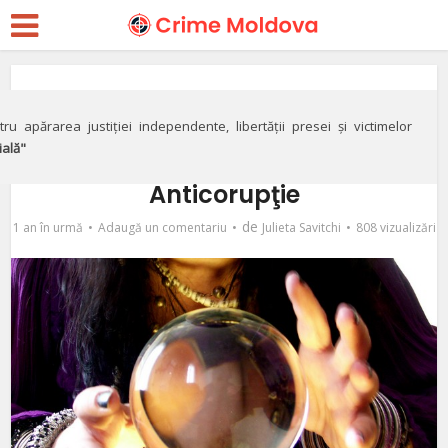
Special
DOC// „Clarvăzătorii”
ru apărarea justiției independente, libertății presei și victimelor
ială"
de la Procuratura
Anticorupţie
de
1 an în urmă
Adaugă un comentariu
Julieta Savitchi
808 vizualizări