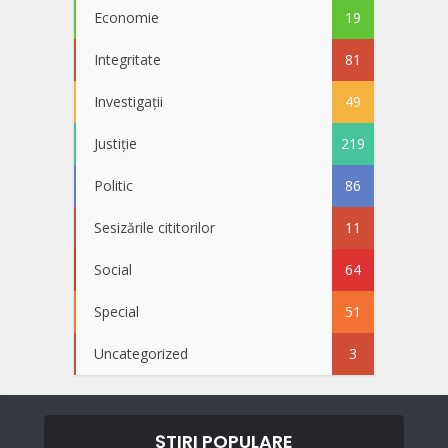
Economie
19
Integritate
81
Investigații
49
Justiție
219
Politic
86
Sesizările cititorilor
11
Social
64
Special
51
Uncategorized
3
ȘTIRI POPULARE