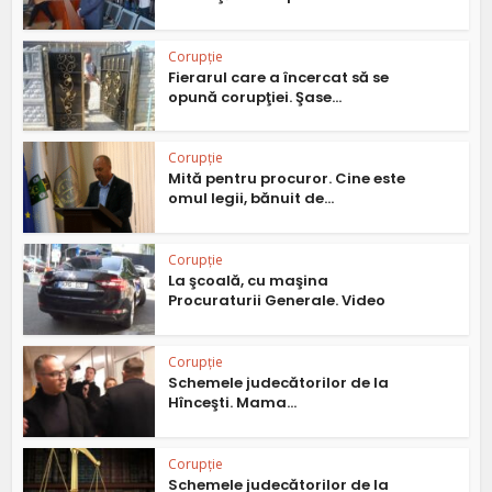
Corupție
Fierarul care a încercat să se
opună corupţiei. Şase...
Corupție
Mită pentru procuror. Cine este
omul legii, bănuit de...
Corupție
La şcoală, cu maşina
Procuraturii Generale. Video
Corupție
Schemele judecătorilor de la
Hînceşti. Mama...
Corupție
Schemele judecătorilor de la