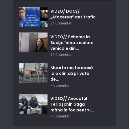
VIDEO/ DOC//
„Afacerea” antitrafic
24 Comentarii
VIDEO// Scheme la
Secţia înmatriculare
vehicole din...
16 Comentarii
Moarte misterioasă
la o clinică privată
de...
7 Comentarii
VIDEO// Avocatul
Terioşchin bagă
mâna în foc pentru...
7 Comentarii