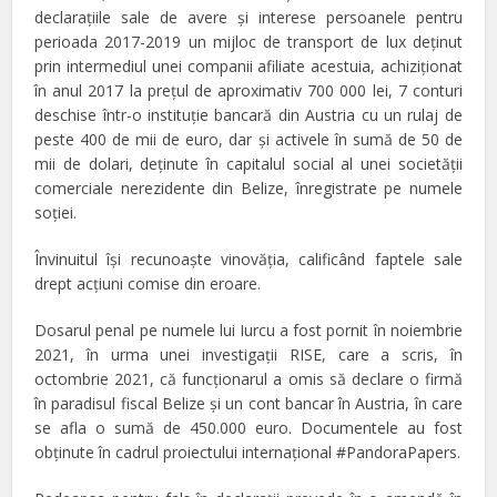
declarațiile sale de avere și interese persoanele pentru
perioada 2017-2019 un mijloc de transport de lux deținut
prin intermediul unei companii afiliate acestuia, achiziționat
în anul 2017 la prețul de aproximativ 700 000 lei, 7 conturi
deschise într-o instituție bancară din Austria cu un rulaj de
peste 400 de mii de euro, dar și activele în sumă de 50 de
mii de dolari, deținute în capitalul social al unei societății
comerciale nerezidente din Belize, înregistrate pe numele
soției.
Învinuitul își recunoaște vinovăția, calificând faptele sale
drept acțiuni comise din eroare.
Dosarul penal pe numele lui Iurcu a fost pornit în noiembrie
2021, în urma unei investigaţii RISE, care a scris, în
octombrie 2021, că funcţionarul a omis să declare o firmă
în paradisul fiscal Belize și un cont bancar în Austria, în care
se afla o sumă de 450.000 euro. Documentele au fost
obținute în cadrul proiectului internațional #PandoraPapers.