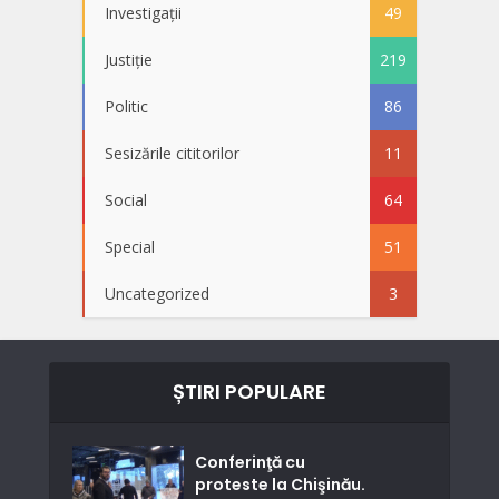
Investigații
49
Justiție
219
Politic
86
Sesizările cititorilor
11
Social
64
Special
51
Uncategorized
3
ȘTIRI POPULARE
Conferinţă cu
proteste la Chişinău.