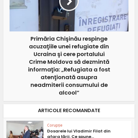
Primăria Chişinău respinge
acuzaţiile unei refugiate din
Ucraina şi cere portalului
Crime Moldova să dezmintă
informaţia: „Refugiata a fost
atenţionată asupra
neadmiterii consumului de
alcool”
ARTICOLE RECOMANDATE
Corupție
Dosarele lui Vladimir Filat din
afara ţării. Ce spune...