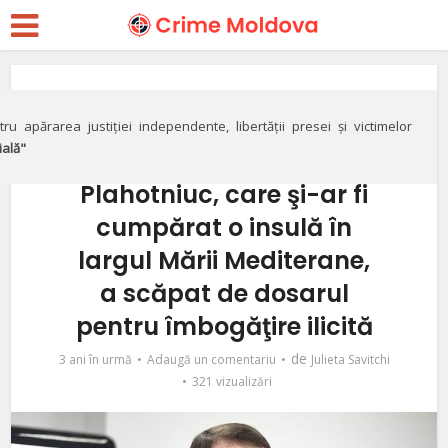
Corupție
Ex-funcţionar din
ru apărarea justiției independente, libertății presei și victimelor
ială"
perioada guvernării lui
Plahotniuc, care şi-ar fi
cumpărat o insulă în
largul Mării Mediterane,
a scăpat de dosarul
pentru îmbogăţire ilicită
de
3 ani în urmă
Adaugă un comentariu
Julieta Savitchi
321 vizualizări