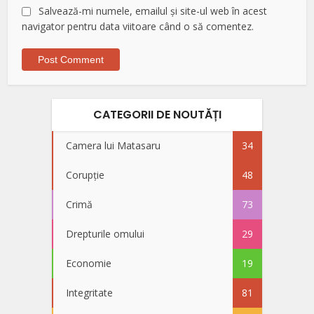
Salvează-mi numele, emailul și site-ul web în acest
navigator pentru data viitoare când o să comentez.
CATEGORII DE NOUTĂȚI
Camera lui Matasaru
34
Corupție
48
Crimă
73
Drepturile omului
29
Economie
19
Integritate
81