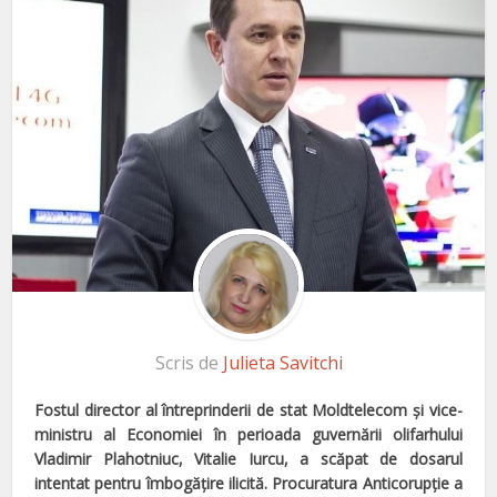
Scris de
Julieta Savitchi
Fostul director al întreprinderii de stat Moldtelecom şi vice-
ministru al
Economiei în perioada guvernării olifarhului
Vladimir Plahotniuc, Vitalie Iurcu, a scăpat de dosarul
intentat pentru îmbogăţire ilicită. Procuratura Anticorupţie a