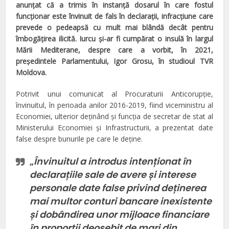
anunţat că a trimis în instanţă dosarul în care fostul
funcţionar este învinuit de fals în declaraţii, infracţiune care
prevede o pedeapsă cu mult mai blândă decât pentru
îmbogăţirea ilicită. Iurcu şi-ar fi cumpărat o insulă în largul
Mării
M
editerane, despre care a vorbit, în 2021,
preşedintele Parlamentului, Igor Grosu, în studio
u
l TVR
Moldova.
Potrivit unui comunicat al Procuraturii Anticorupţie,
învinuitul, în perioada anilor 2016-2019, fiind viceministru al
Economiei, ulterior deținând și funcția de secretar de stat al
Ministerului Economiei și Infrastructurii, a prezentat date
false despre bunurile pe care le deține.
„
Învinuitul a introdus intenționat în
declarațiile sale de avere și interese
personale date false privind deținerea
mai multor conturi bancare inexistente
și dobândirea unor mijloace financiare
în proporții deosebit de mari din