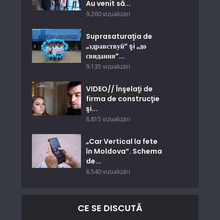
Au venit să...
9.260 vizualizări
Suprasaturaţia de
„здравствуй” şi „до
свидания”...
9.135 vizualizări
VIDEO// Înşelaţi de
firma de construcţie
şi...
8.815 vizualizări
„Car Vertical la fete
în Moldova”. Schema
de...
8.540 vizualizări
CE SE DISCUTĂ