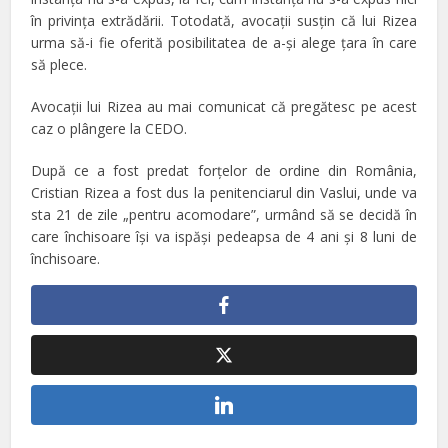
în privinţa extrădării. Totodată, avocaţii susţin că lui Rizea
urma să-i fie oferită posibilitatea de a-şi alege ţara în care
să plece.
Avocaţii lui Rizea au mai comunicat că pregătesc pe acest
caz o plângere la CEDO.
După ce a fost predat forţelor de ordine din România,
Cristian Rizea a fost dus la penitenciarul din Vaslui, unde va
sta 21 de zile „pentru acomodare”, urmând să se decidă în
care închisoare îşi va ispăşi pedeapsa de 4 ani şi 8 luni de
închisoare.