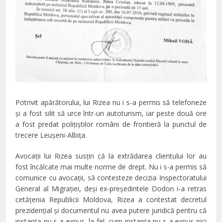
Potrivit apărătorului, lui Rizea nu i s-a permis să telefoneze
şi a fost silit să urce într-un autoturism, iar peste două ore
a fost predat poliţiştilor români de frontieră la punctul de
trecere Leuşeni-Albiţa.
Avocaţii lui Rizea susţin că la extrădarea clientului lor au
fost încălcate mai multe norme de drept. Nu i s-a permis să
comunice cu avocaţii, să contesteze decizia Inspectoratului
General al Migraţiei, deşi ex-preşedintele Dodon i-a retras
cetăţenia Republicii Moldova, Rizea a contestat decretul
prezidenţial şi documentul nu avea putere juridică pentru că
instanţa nu s-a expus, la fel, cum instanţa nu s-a expus nici