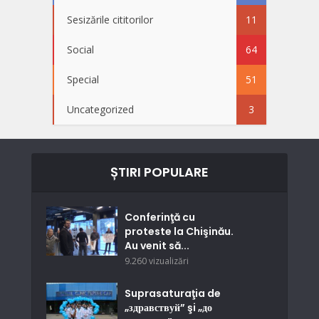
Sesizările cititorilor
11
Social
64
Special
51
Uncategorized
3
ȘTIRI POPULARE
Conferinţă cu
proteste la Chişinău.
Au venit să...
9.260 vizualizări
Suprasaturaţia de
„здравствуй” şi „до