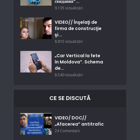
свидания”...
9.135 vizualizări
VIDEO// Înşelaţi de
firma de construcţie
şi...
8.815 vizualizări
„Car Vertical la fete
în Moldova”. Schema
de...
8.540 vizualizări
CE SE DISCUTĂ
VIDEO/ DOC//
„Afacerea” antitrafic
24 Comentarii