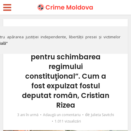
Drepturile omului
DOC// „Pregăteşte şi
ru apărarea justiției independente, libertății presei și victimelor
ială"
desfăşoară acţiuni
pentru schimbarea
regimului
constituţional”. Cum a
fost expulzat fostul
deputat român, Cristian
Rizea
de
3 ani în urmă
Adaugă un comentariu
Julieta Savitchi
1.011 vizualizări