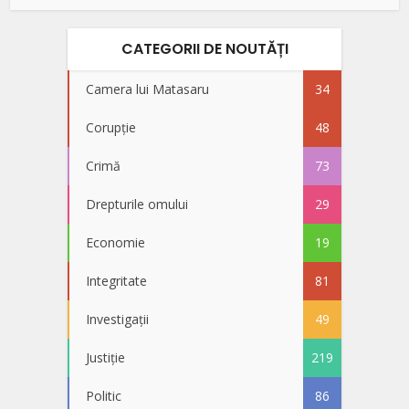
CATEGORII DE NOUTĂȚI
Camera lui Matasaru
34
Corupție
48
Crimă
73
Drepturile omului
29
Economie
19
Integritate
81
Investigații
49
Justiție
219
Politic
86