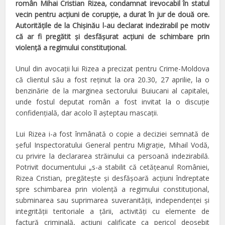
român Mihai Cristian Rizea, condamnat irevocabil în statul
vecin pentru acţiuni de corupţie, a durat în jur de două ore.
Autorităţile de la Chişinău l-au declarat indezirabil pe motiv
că ar fi pregătit şi desfăşurat acţiuni de schimbare prin
violenţă a regimului constituţional.
Unul din avocaţii lui Rizea a precizat pentru Crime-Moldova
că clientul său a fost reţinut la ora 20.30, 27 aprilie, la o
benzinărie de la marginea sectorului Buiucani al capitalei,
unde fostul deputat român a fost invitat la o discuţie
confidenţială, dar acolo îl aşteptau mascaţii.
Lui Rizea i-a fost înmânată o copie a deciziei semnată de
şeful Inspectoratului General pentru Migraţie, Mihail Vodă,
cu privire la declararea străinului ca persoană indezirabilă.
Potrivit documentului „s-a stabilit că cetăţeanul României,
Rizea Cristian, pregăteşte şi desfăşoară acţiuni îndreptate
spre schimbarea prin violenţă a regimului constituţional,
subminarea sau suprimarea suveranităţii, independenţei şi
integrităţii teritoriale a ţării, activităţi cu elemente de
factură criminală, acţiuni calificate ca pericol deosebit