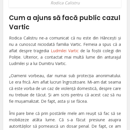
Rodica Calistru
Cum a ajuns să facă public cazul
Vartic
Rodica Calistru ne-a comunicat că nu este din Hânceşti şi
nu a cunoscut niciodată familia Vartic. Femeia a spus că a
aflat despre tragedia
Ludmilei Vartic
de la foştii colegi din
Poliţie. Ulterior, a contactat mai multă lume din anturajul
Ludmilei şi a lui Dumitru Vartic.
„Oamenii vorbeau, dar numai sub protecţia anonimatului.
Le era frică. Am aflat lucruri îngrozitoare. Mi-am dat seama
că este vorba de un caz de violenţă domestică, despre care
nu trebuie de tăcut. Şi am scris pentru că acest caz să nu
fie muşamalizat. De fapt, asta şi se făcea.
Îmi pare bine că prin postările mele am reuşit să fac să se
mobilizeze atâta lume. Că s-a făcut presiune asupra
autorităţilor să pornească un dosar penal. De fapt, ce am