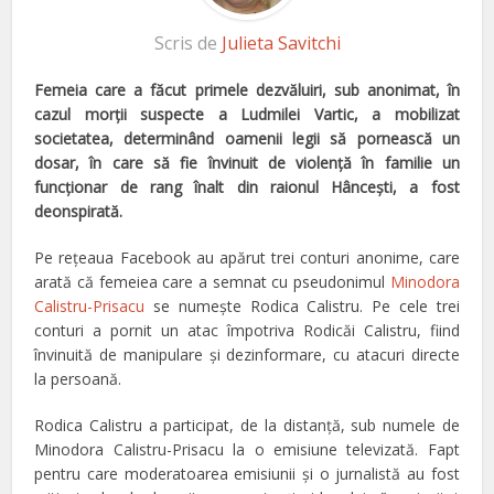
Scris de
Julieta Savitchi
Femeia care a făcut primele dezvăluiri, sub anonimat, în
cazul morţii suspecte a Ludmilei Vartic, a mobilizat
societatea, determinând oamenii legii să pornească un
dosar, în care să fie învinuit de violenţă în familie un
funcţionar de rang înalt din raionul Hânceşti, a fost
deonspirată.
Pe reţeaua Facebook au apărut trei conturi anonime, care
arată că femeiea care a semnat cu pseudonimul
Minodora
Calistru-Prisacu
se numeşte Rodica Calistru. Pe cele trei
conturi a pornit un atac împotriva Rodicăi Calistru, fiind
învinuită de manipulare şi dezinformare, cu atacuri directe
la persoană.
Rodica Calistru a participat, de la distanţă, sub numele de
Minodora Calistru-Prisacu la o emisiune televizată. Fapt
pentru care moderatoarea emisiunii şi o jurnalistă au fost