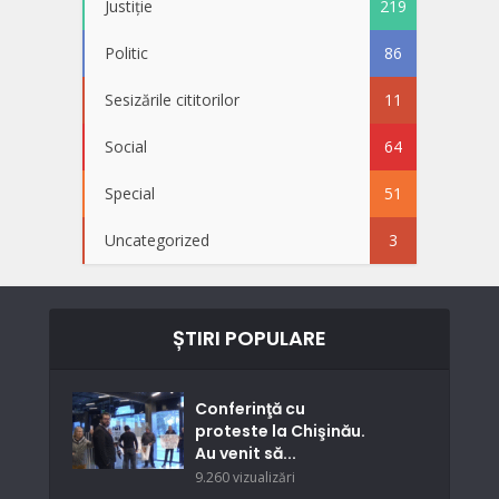
Justiție
219
Politic
86
Sesizările cititorilor
11
Social
64
Special
51
Uncategorized
3
ȘTIRI POPULARE
Conferinţă cu
proteste la Chişinău.
Au venit să...
9.260 vizualizări