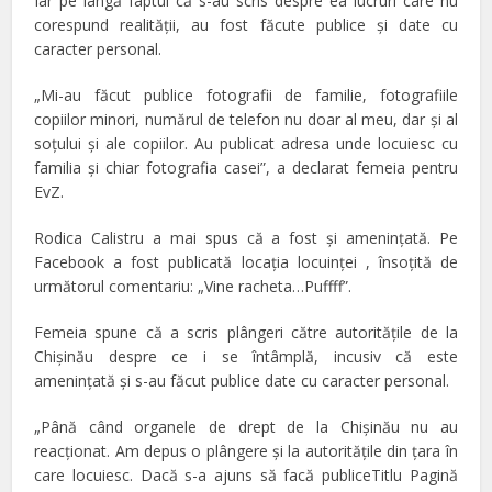
Iar pe lângă faptul că s-au scris despre ea lucruri care nu
corespund realităţii, au fost făcute publice şi date cu
caracter personal.
„Mi-au făcut publice fotografii de familie, fotografiile
copiilor minori, numărul de telefon nu doar al meu, dar şi al
soţului şi ale copiilor. Au publicat adresa unde locuiesc cu
familia şi chiar fotografia casei”, a declarat femeia pentru
EvZ.
Rodica Calistru a mai spus că a fost şi ameninţată. Pe
Facebook a fost publicată locaţia locuinţei , însoţită de
următorul comentariu: „Vine racheta…Puffff”.
Femeia spune că a scris plângeri către autorităţile de la
Chişinău despre ce i se întâmplă, incusiv că este
ameninţată şi s-au făcut publice date cu caracter personal.
„Până când organele de drept de la Chişinău nu au
reacţionat. Am depus o plângere şi la autorităţile din ţara în
care locuiesc. Dacă s-a ajuns să facă publiceTitlu Pagină