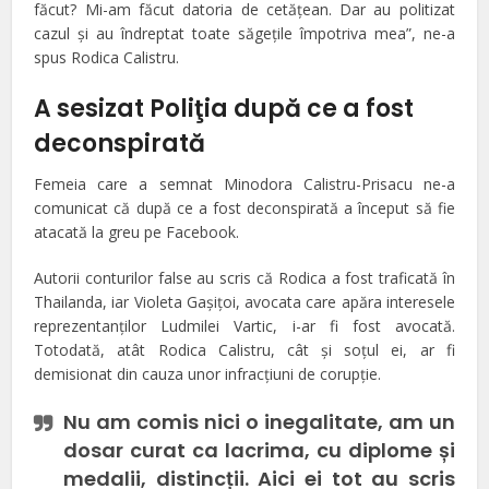
făcut? Mi-am făcut datoria de cetăţean. Dar au politizat
cazul şi au îndreptat toate săgeţile împotriva mea”, ne-a
spus Rodica Calistru.
A sesizat Poliţia după ce a fost
deconspirată
Femeia care a semnat Minodora Calistru-Prisacu ne-a
comunicat că după ce a fost deconspirată a început să fie
atacată la greu pe Facebook.
Autorii conturilor false au scris că Rodica a fost traficată în
Thailanda, iar Violeta Gaşiţoi, avocata care apăra interesele
reprezentanţilor Ludmilei Vartic, i-ar fi fost avocată.
Totodată, atât Rodica Calistru, cât şi soţul ei, ar fi
demisionat din cauza unor infracţiuni de corupţie.
Nu am comis nici o inegalitate, am un
dosar curat ca lacrima, cu diplome și
medalii, distincții. Aici ei tot au scris