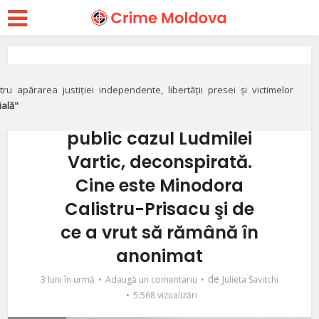
Drepturile omului
Exclusiv. Identitatea
ru apărarea justiției independente, libertății presei și victimelor
ială"
femeii care a făcut
public cazul Ludmilei
Vartic, deconspirată.
Cine este Minodora
Calistru-Prisacu şi de
ce a vrut să rămână în
anonimat
de
3 luni în urmă
Adaugă un comentariu
Julieta Savitchi
5.568 vizualizări