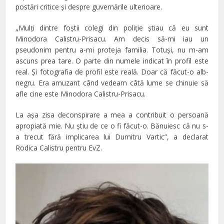
postări critice şi despre guvernările ulterioare.
„Mulţi dintre foştii colegi din poliţie ştiau că eu sunt
Minodora Calistru-Prisacu. Am decis să-mi iau un
pseudonim pentru a-mi proteja familia. Totuşi, nu m-am
ascuns prea tare. O parte din numele indicat în profil este
real. Şi fotografia de profil este reală. Doar că făcut-o alb-
negru. Era amuzant când vedeam câtă lume se chinuie să
afle cine este Minodora Calistru-Prisacu.
La aşa zisa deconspirare a mea a contribuit o persoană
apropiată mie. Nu ştiu de ce o fi făcut-o. Bănuiesc că nu s-
a trecut fără implicarea lui Dumitru Vartic”, a declarat
Rodica Calistru pentru EvZ.