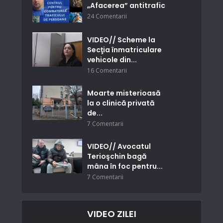
„Afacerea” antitrafic
24 Comentarii
VIDEO// Scheme la
Secţia înmatriculare
vehicole din...
16 Comentarii
Moarte misterioasă
la o clinică privată
de...
7 Comentarii
VIDEO// Avocatul
Terioşchin bagă
mâna în foc pentru...
7 Comentarii
VIDEO ZILEI