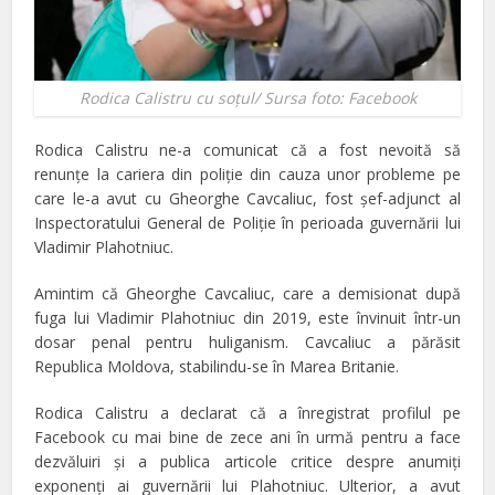
Rodica Calistru cu soţul/ Sursa foto: Facebook
Rodica Calistru ne-a comunicat că a fost nevoită să
renunţe la cariera din poliţie din cauza unor probleme pe
care le-a avut cu Gheorghe Cavcaliuc, fost şef-adjunct al
Inspectoratului General de Poliţie în perioada guvernării lui
Vladimir Plahotniuc.
Amintim că Gheorghe Cavcaliuc, care a demisionat după
fuga lui Vladimir Plahotniuc din 2019, este învinuit într-un
dosar penal pentru huliganism. Cavcaliuc a părăsit
Republica Moldova, stabilindu-se în Marea Britanie.
Rodica Calistru a declarat că a înregistrat profilul pe
Facebook cu mai bine de zece ani în urmă pentru a face
dezvăluiri şi a publica articole critice despre anumiţi
exponenţi ai guvernării lui Plahotniuc. Ulterior, a avut