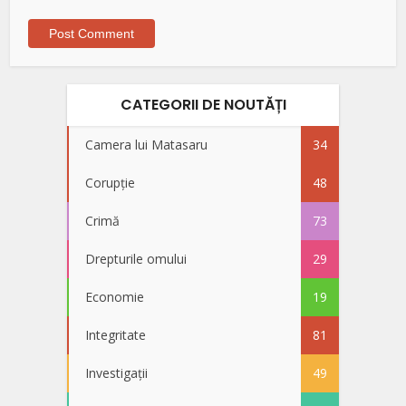
CATEGORII DE NOUTĂȚI
Camera lui Matasaru
34
Corupție
48
Crimă
73
Drepturile omului
29
Economie
19
Integritate
81
Investigații
49