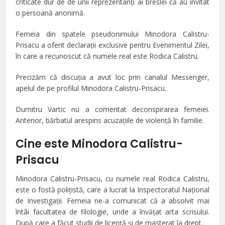
criticate dur de de unii reprezentanţi ai breslei că au invitat
o persoană anonimă.
Femeia din spatele pseudonimului Minodora Calistru-
Prisacu a oferit declaraţii exclusive pentru Evenimentul Zilei,
în care a recunoscut că numele real este Rodica Calistru.
Precizăm că discuţia a avut loc prin canalul Messenger,
apelul de pe profilul Minodora Calistru-Prisacu.
Dumitru Vartic nu a comentat deconspirarea femeiei.
Anterior, bărbatul arespins acuzaţiile de violenţă în familie.
Cine este Minodora Calistru-
Prisacu
Minodora Calistru-Prisacu, cu numele real Rodica Calistru,
este o fostă poliţistă, care a lucrat la Inspectoratul Naţional
de Investigaţii. Femeia ne-a comunicat că a absolvit mai
întâi facultatea de filologie, unde a învăţat arta scrisului.
După care a făcut studii de licenţă şi de masterat la drept.