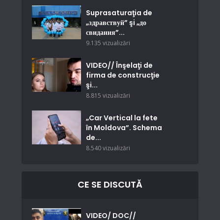
Suprasaturaţia de
„здравствуй” şi „до
свидания”...
9.135 vizualizări
VIDEO// Înşelaţi de
firma de construcţie
şi...
8.815 vizualizări
„Car Vertical la fete
în Moldova”. Schema
de...
8.540 vizualizări
CE SE DISCUTĂ
VIDEO/ DOC//