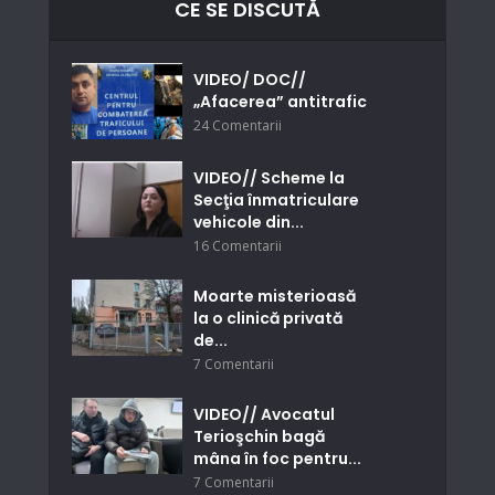
CE SE DISCUTĂ
VIDEO/ DOC//
„Afacerea” antitrafic
24 Comentarii
VIDEO// Scheme la
Secţia înmatriculare
vehicole din...
16 Comentarii
Moarte misterioasă
la o clinică privată
de...
7 Comentarii
VIDEO// Avocatul
Terioşchin bagă
mâna în foc pentru...
7 Comentarii