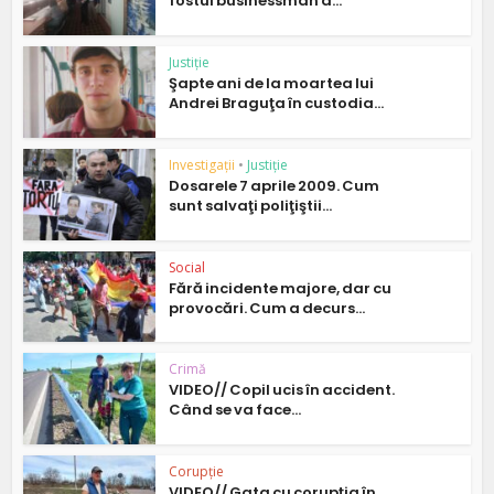
fostul businessman a...
Justiție
Şapte ani de la moartea lui
Andrei Braguţa în custodia...
Investigații
•
Justiție
Dosarele 7 aprile 2009. Cum
sunt salvaţi poliţiştii...
Social
Fără incidente majore, dar cu
provocări. Cum a decurs...
Crimă
VIDEO// Copil ucis în accident.
Când se va face...
Corupție
VIDEO// Gata cu corupţia în