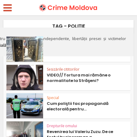
TAG - POLIŢIE
ru apărarea justiției independente, libertății presei și victimelor
Corupție
ială"
Fierarul care a încercat să se
opună corupţiei. Şase...
Sesizările cititorilor
VIDEO// Tortura mai rămâne o
normalitate la Străşeni?
Special
Cum poliştii fac propagandă
electorală pentru...
Drepturile omului
Revenirea lui Valeriu Zuzu. De ce