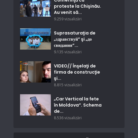
Conferinţă cu
proteste la Chişinău.
Au venit să...
9.259 vizualizări
Suprasaturaţia de
„здравствуй” şi „до
свидания”...
9.135 vizualizări
VIDEO// Înşelaţi de
firma de construcţie
şi...
8.815 vizualizări
„Car Vertical la fete
în Moldova”. Schema
de...
8.536 vizualizări