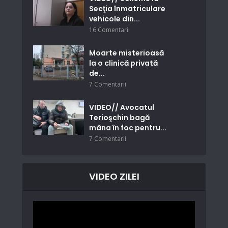
Secţia înmatriculare
vehicole din...
16 Comentarii
Moarte misterioasă
la o clinică privată
de...
7 Comentarii
VIDEO// Avocatul
Terioşchin bagă
mâna în foc pentru...
7 Comentarii
VIDEO ZILEI