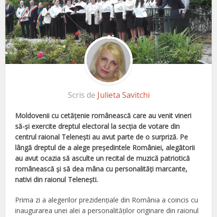
Scris de
Julieta Savitchi
Moldovenii cu cetăţenie românească care au venit vineri
să-şi exercite dreptul electoral la secţia de votare din
centrul raional Teleneşti au avut parte de o surpriză.
Pe
lângă dreptul de a alege preşedintele României, alegătorii
au avut ocazia să asculte un recital de muzică patriotică
românească şi să dea mâna cu personalităţi marcante,
nativi din raionul Teleneşti.
Prima zi a alegerilor prezidenţiale din România a coincis cu
inaugurarea unei alei a personalităţilor originare din raionul