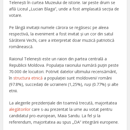
Teleneşti în curtea Muzeului de istorie. Iar peste drum se
află Liceul „Lucian Blaga”, unde a fost amplasată secţia de
votare.
Pe lângă invitaţii numele cărora se regăsesc pe aleea
respectivă, la eveniment a fost invitat şi un cor din satul
Sărătenii Vechi, care a interpretat doar muzică patriotică
românească.
Raionul Telenești este un raion din partea centrală a
Republicii Moldova
.
Populaţia raionului numără puţin peste
70.000 de locuitori.
Potrivit datelor ultimului recensământ,
în
structura etnică
a populației sunt moldoveni/ români
(97.8%), succedați de ucraineni (1,25%), ruși (0.77%) și alte
etnii.
La alegerile prezidenţiale din toamnă trecută, majoritatea
alegătorilor
care s-au prezentat la urne au votat pentru
candidatul pro-european, Maia Sandu. La fel şi la
referendum, majoritatea au spus „DA” integrării europene.