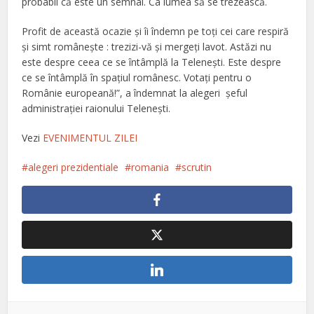
probabil că este un semnal. Ca lumea să se trezească.
Profit de această ocazie şi îi îndemn pe toţi cei care respiră
şi simt româneşte : trezizi-vă şi mergeţi lavot. Astăzi nu
este despre ceea ce se întâmplă la Teleneşti. Este despre
ce se întâmplă în spaţiul românesc. Votaţi pentru o
Românie europeană!”, a îndemnat la alegeri şeful
administraţiei raionului Teleneşti.
Vezi
EVENIMENTUL ZILEI
alegeri prezidentiale
romania
scrutin