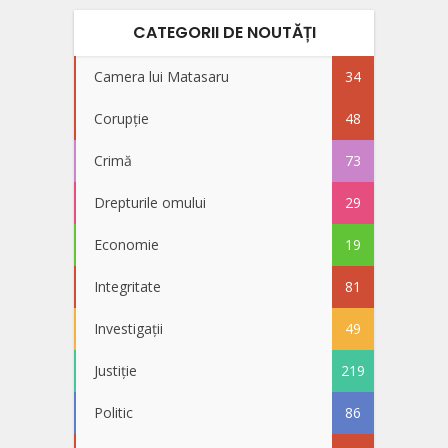
CATEGORII DE NOUTĂȚI
Camera lui Matasaru
34
Corupție
48
Crimă
73
Drepturile omului
29
Economie
19
Integritate
81
Investigații
49
Justiție
219
Politic
86