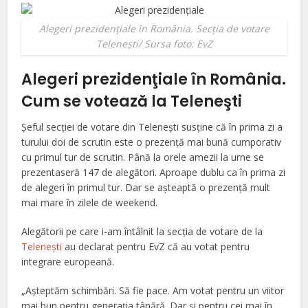
Alegeri prezidenţiale în România. Secţia de votare
Teleneşti/ Sursa foto: EvZ
Alegeri prezidenţiale în România.
Cum se votează la Teleneşti
Şeful secţiei de votare din Teleneşti susţine că în prima zi a
turului doi de scrutin este o prezenţă mai bună cumporativ
cu primul tur de scrutin. Până la orele amezii la urne se
prezentaseră 147 de alegători. Aproape dublu ca în prima zi
de alegeri în primul tur. Dar se aşteaptă o prezenţă mult
mai mare în zilele de weekend.
Alegătorii pe care i-am întâlnit la secţia de votare de la
Teleneşti
au declarat pentru EvZ că au votat pentru
integrare europeană.
„Aşteptăm schimbări. Să fie pace. Am votat pentru un viitor
mai bun pentru generaţia tânără. Dar şi pentru cei mai în