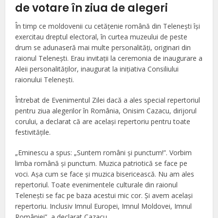
de votare în ziua de alegeri
În timp ce moldovenii cu cetăţenie română din Teleneşti îşi
exercitau dreptul electoral, în curtea muzeului de peste
drum se adunaseră mai multe personalităţi, originari din
raionul Teleneşti. Erau invitaţii la ceremonia de inaugurare a
Aleii personalităţilor, inaugurat la iniţiativa Consiliului
raionului Teleneşti.
Întrebat de Evenimentul Zilei dacă a ales special repertoriul
pentru ziua alegerilor în România, Onisim Cazacu, dirijorul
corului, a declarat că are acelaşi repertoriu pentru toate
festivităţile.
„Eminescu a spus: „Suntem români şi punctum!”. Vorbim
limba română şi punctum. Muzica patriotică se face pe
voci. Aşa cum se face şi muzica bisericească. Nu am ales
repertoriul. Toate evenimentele culturale din raionul
Teleneşti se fac pe baza acestui mic cor. Şi avem acelaşi
repertoriu. Inclusiv Imnul Europei, Imnul Moldovei, Imnul
României”, a declarat Cazacu.