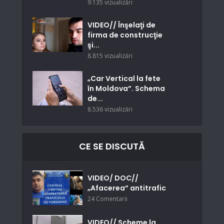
9.135 vizualizări
VIDEO// Înşelaţi de
firma de construcţie
şi...
8.815 vizualizări
„Car Vertical la fete
în Moldova”. Schema
de...
8.536 vizualizări
CE SE DISCUTĂ
VIDEO/ DOC//
„Afacerea” antitrafic
24 Comentarii
VIDEO// Scheme la