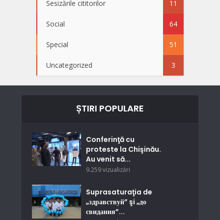
Sesizările cititorilor
11
Social
64
Special
51
Uncategorized
3
ȘTIRI POPULARE
Conferinţă cu
proteste la Chişinău.
Au venit să...
9.259 vizualizări
Suprasaturaţia de
„здравствуй” şi „до
свидания”...