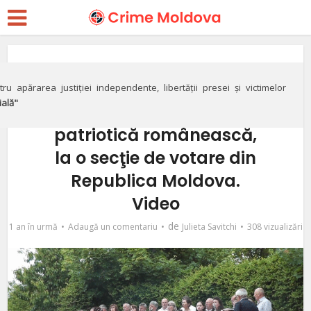
Politic
Alegeri prezidenţiale pe
ru apărarea justiției independente, libertății presei și victimelor
ială"
ritmuri de muzică
patriotică românească,
la o secţie de votare din
Republica Moldova.
Video
de
1 an în urmă
Adaugă un comentariu
Julieta Savitchi
308 vizualizări