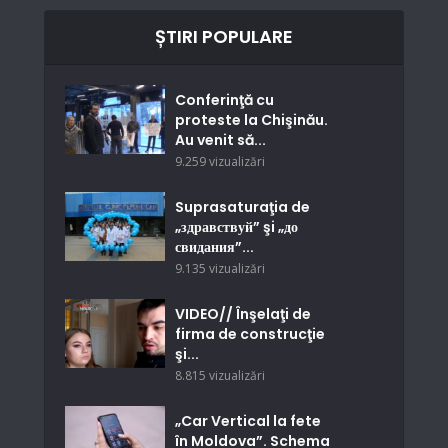
ȘTIRI POPULARE
Conferinţă cu
proteste la Chişinău.
Au venit să...
9.259 vizualizări
Suprasaturaţia de
„здравствуй” şi „до
свидания”...
9.135 vizualizări
VIDEO// Înşelaţi de
firma de construcţie
şi...
8.815 vizualizări
„Car Vertical la fete
în Moldova”. Schema