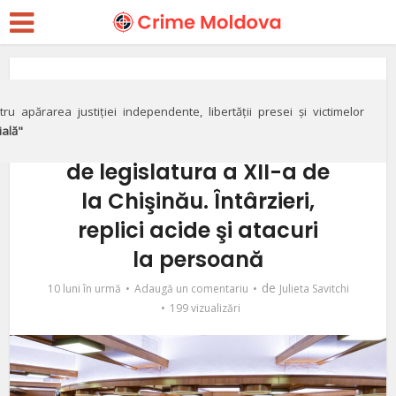
Politic
Cum a decurs prima
ru apărarea justiției independente, libertății presei și victimelor
ială"
şedinţă a Parlamentului
de legislatura a XII-a de
la Chişinău. Întârzieri,
replici acide şi atacuri
la persoană
de
10 luni în urmă
Adaugă un comentariu
Julieta Savitchi
199 vizualizări