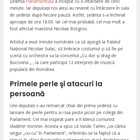
Şedinţa
Parlamentului
a început cu o întârziere de cinci
minute. Iar deputaţii noi aleşi au revenit cu întârziere în sala
de şedinţe după fiecare pauză. Astfel, şedinţa s-a încheiat
aproape de ora 18.00. Iar cel mai probabil, cel mai mult a
fost afectat maestrul Nicolae Botgros.
Artistul a avut minute numărate ca să ajungă la Palatul
Naţional Nicolae Sulac, să îmbrace costumul şi să fie pe
scenă cu orchestra sa la concertul „Cu dor şi drag de
Bucovina „ , la care participă 12 interpreţi de muzică
populară din România.
Primele perle şi atacuri la
persoană
Unii deputaţi s-au remarcat chiar din prima şedinţă cu
lansare de pierle pentru a-i lua peste picior pe colegii din
Parlament. Cel mai inspirat pare a fi liderul comunist
Vladimir Voronin. Acesta a spus că Vasile Tarlev „va cânta
singur „cu-cu” în Parlament”, referindu-se la faptul că a
rămas în afara fracţiunilor parlamentare după destrămarea