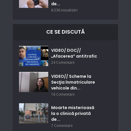
de...
8.536 vizualizări
CE SE DISCUTĂ
VIDEO/ DOC//
„Afacerea” antitrafic
24 Comentarii
VIDEO// Scheme la
Secţia înmatriculare
vehicole din...
16 Comentarii
Moarte misterioasă
la o clinică privată
de...
7 Comentarii