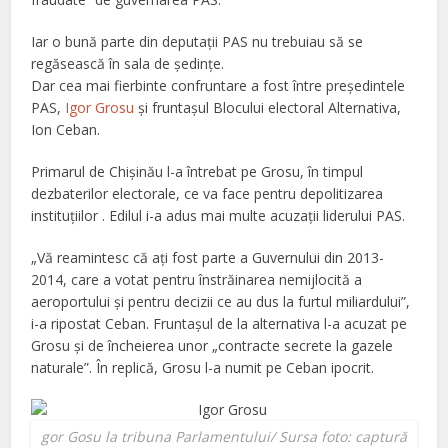
Iar o bună parte din deputaţii PAS nu trebuiau să se
regăsească în sala de şedinţe.
Dar cea mai fierbinte confruntare a fost între preşedintele
PAS,
Igor Grosu
şi fruntaşul Blocului electoral Alternativa,
Ion Ceban.
Primarul de Chişinău l-a întrebat pe Grosu, în timpul
dezbaterilor electorale, ce va face pentru depolitizarea
instituţiilor . Edilul i-a adus mai multe acuzaţii liderului PAS.
„Vă reamintesc că ați fost parte a Guvernului din 2013-
2014, care a votat pentru înstrăinarea nemijlocită a
aeroportului și pentru decizii ce au dus la furtul miliardului”,
i-a ripostat Ceban. Fruntaşul de la alternativa l-a acuzat pe
Grosu şi de încheierea unor „contracte secrete la gazele
naturale”. În replică, Grosu l-a numit pe Ceban ipocrit.
gor Gosu la tribuna Parlamentului/ Sursa foto: captură