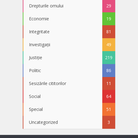
Drepturile omului
29
Economie
19
Integritate
81
Investigații
49
Justiție
219
Politic
86
Sesizările cititorilor
11
Social
64
Special
51
Uncategorized
3