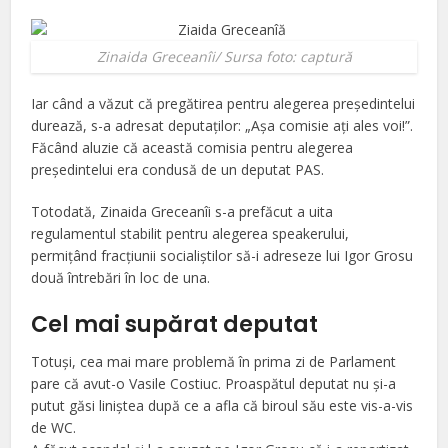
Zinaida Greceanîi/ Sursa foto: captură
Iar când a văzut că pregătirea pentru alegerea preşedintelui
durează, s-a adresat deputaţilor: „Aşa comisie aţi ales voi!”.
Făcând aluzie că această comisia pentru alegerea
preşedintelui era condusă de un deputat PAS.
Totodată, Zinaida Greceanîi s-a prefăcut a uita
regulamentul stabilit pentru alegerea speakerului,
permiţând fracţiunii socialiştilor să-i adreseze lui Igor Grosu
două întrebări în loc de una.
Cel mai supărat deputat
Totuşi, cea mai mare problemă în prima zi de Parlament
pare că avut-o Vasile Costiuc. Proaspătul deputat nu şi-a
putut găsi liniştea după ce a afla că biroul său este vis-a-vis
de WC.