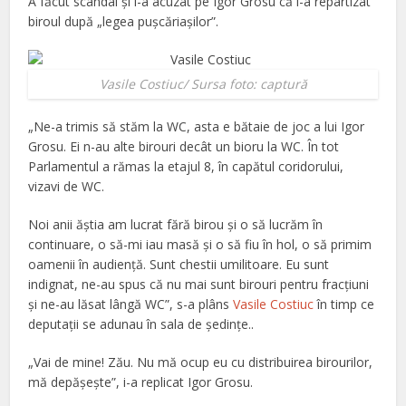
A făcut scandal şi l-a acuzat pe Igor Grosu că i-a repartizat
biroul după „legea puşcăriaşilor”.
Vasile Costiuc/ Sursa foto: captură
„Ne-a trimis să stăm la WC, asta e bătaie de joc a lui Igor
Grosu. Ei n-au alte birouri decât un bioru la WC. În tot
Parlamentul a rămas la etajul 8, în capătul coridorului,
vizavi de WC.
Noi anii ăștia am lucrat fără birou și o să lucrăm în
continuare, o să-mi iau masă și o să fiu în hol, o să primim
oamenii în audiență. Sunt chestii umilitoare. Eu sunt
indignat, ne-au spus că nu mai sunt birouri pentru fracțiuni
și ne-au lăsat lângă WC”, s-a plâns
Vasile Costiuc
în timp ce
deputaţii se adunau în sala de şedinţe..
„Vai de mine! Zău. Nu mă ocup eu cu distribuirea birourilor,
mă depășește”, i-a replicat Igor Grosu.