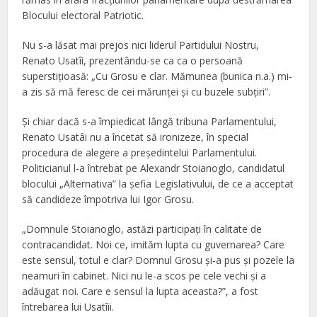
Blocului electoral Patriotic.
Nu s-a lăsat mai prejos nici liderul Partidului Nostru,
Renato Usatîi, prezentându-se ca ca o persoană
superstiţioasă: „Cu Grosu e clar. Mămunea (bunica n.a.) mi-
a zis să mă feresc de cei mărunței și cu buzele subțiri”.
Şi chiar dacă s-a împiedicat lângă tribuna Parlamentului,
Renato Usatâi nu a încetat să ironizeze, în special
procedura de alegere a preşedintelui Parlamentului.
Politicianul l-a întrebat pe Alexandr Stoianoglo, candidatul
blocului „Alternativa” la șefia Legislativului, de ce a acceptat
să candideze împotriva lui Igor Grosu.
„Domnule Stoianoglo, astăzi participați în calitate de
contracandidat. Noi ce, imităm lupta cu guvernarea? Care
este sensul, totul e clar? Domnul Grosu și-a pus și pozele la
neamuri în cabinet. Nici nu le-a scos pe cele vechi și a
adăugat noi. Care e sensul la lupta aceasta?”, a fost
întrebarea lui Usatîii.