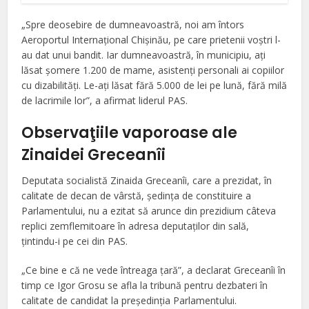
„Spre deosebire de dumneavoastră, noi am întors
Aeroportul Internațional Chișinău, pe care prietenii voștri l-
au dat unui bandit. Iar dumneavoastră, în municipiu, ați
lăsat șomere 1.200 de mame, asistenți personali ai copiilor
cu dizabilități. Le-ați lăsat fără 5.000 de lei pe lună, fără milă
de lacrimile lor”, a afirmat liderul PAS.
Observaţiile vaporoase ale
Zinaidei Greceanîi
Deputata socialistă Zinaida Greceanîi, care a prezidat, în
calitate de decan de vârstă, şedinţa de constituire a
Parlamentului, nu a ezitat să arunce din prezidium câteva
replici zemflemitoare în adresa deputaţilor din sală,
ţintindu-i pe cei din PAS.
„Ce bine e că ne vede întreaga ţară”, a declarat Greceanîi în
timp ce Igor Grosu se afla la tribună pentru dezbateri în
calitate de candidat la preşedinţia Parlamentului.