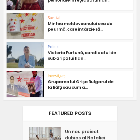
personale în reţeaua lui Ilan...
Special
Mintea moldoveanului cea de
pe urmă, care întârzie să...
Politic
Victoria Furtună, candidatul de
sub aripa lui Ilan...
Investigații
Gruparea lui Grişa Bulgarul de
la Bălţi sau cum a...
FEATURED POSTS
Un nou proiect
dubios al Nataliei