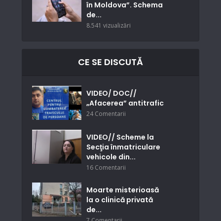
în Moldova”. Schema
de...
8.541 vizualizări
CE SE DISCUTĂ
VIDEO/ DOC//
„Afacerea” antitrafic
24 Comentarii
VIDEO// Scheme la
Secţia înmatriculare
vehicole din...
16 Comentarii
Moarte misterioasă
la o clinică privată
de...
7 Comentarii