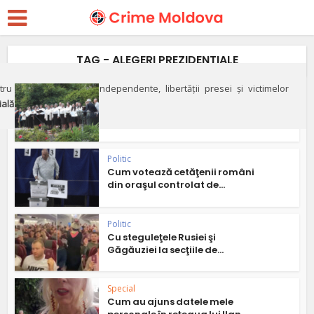
TAG - ALEGERI PREZIDENTIALE
ru apărarea justiției independente, libertății presei și victimelor
Politic
ială"
Alegeri prezidenţiale pe ritmuri
de muzică patriotică...
Politic
Cum votează cetăţenii români
din oraşul controlat de...
Politic
Cu steguleţele Rusiei şi
Găgăuziei la secţiile de...
Special
Cum au ajuns datele mele