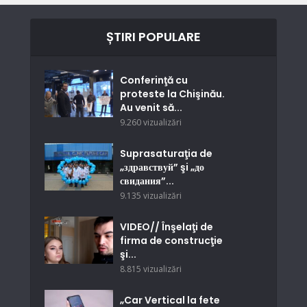
ȘTIRI POPULARE
Conferinţă cu
proteste la Chişinău.
Au venit să...
9.260 vizualizări
Suprasaturaţia de
„здравствуй” şi „до
свидания”...
9.135 vizualizări
VIDEO// Înşelaţi de
firma de construcţie
şi...
8.815 vizualizări
„Car Vertical la fete