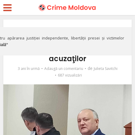
Justiție
VIDEO// Igor Dodon,
ru apărarea justiției independente, libertății presei și victimelor
ială"
fără susţinere pe banca
acuzaţilor
de
3 ani în urmă
Adaugă un comentariu
Julieta Savitchi
687 vizualizări