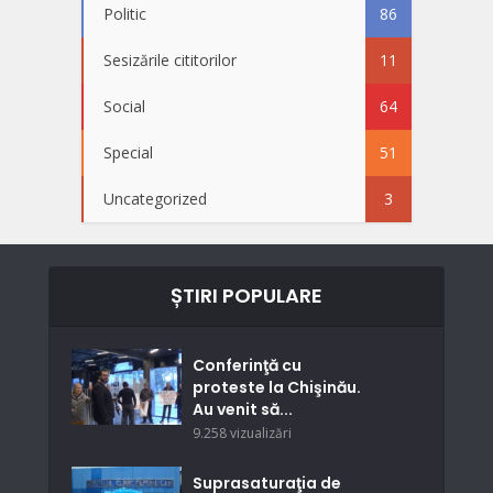
Politic
86
Sesizările cititorilor
11
Social
64
Special
51
Uncategorized
3
ȘTIRI POPULARE
Conferinţă cu
proteste la Chişinău.
Au venit să...
9.258 vizualizări
Suprasaturaţia de