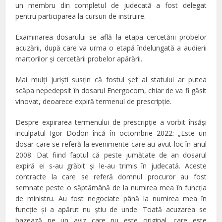
un membru din completul de judecată a fost delegat
pentru participarea la cursuri de instruire.
Examinarea dosarului se află la etapa cercetării probelor
acuzării, după care va urma o etapă îndelungată a audierii
martorilor şi cercetării probelor apărării.
Mai mulţi jurişti susţin că fostul şef al statului ar putea
scăpa nepedepsit în dosarul Energocom, chiar de va fi găsit
vinovat, deoarece expiră termenul de prescripţie.
Despre expirarea termenului de prescripţie a vorbit însăşi
inculpatul Igor Dodon încă în octombrie 2022: „Este un
dosar care se referă la evenimente care au avut loc în anul
2008. Dat fiind faptul că peste jumătate de an dosarul
expiră ei s-au grăbit și le-au trimis în judecată. Aceste
contracte la care se referă domnul procuror au fost
semnate peste o săptămână de la numirea mea în funcția
de ministru. Au fost negociate până la numirea mea în
funcție și a apărut nu știu de unde. Toată acuzarea se
bazează pe un aviz care nu este original, care este