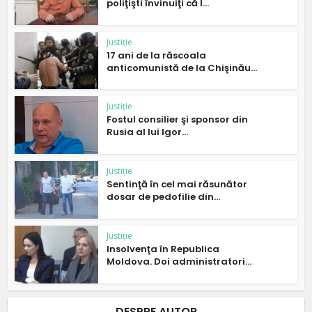
poliţişti învinuiţi că l...
Justiție
17 ani de la răscoala
anticomunistă de la Chişinău...
Justiție
Fostul consilier şi sponsor din
Rusia al lui Igor...
Justiție
Sentinţă în cel mai răsunător
dosar de pedofilie din...
Justiție
Insolvenţa în Republica
Moldova. Doi administratori...
DESPRE AUTOR