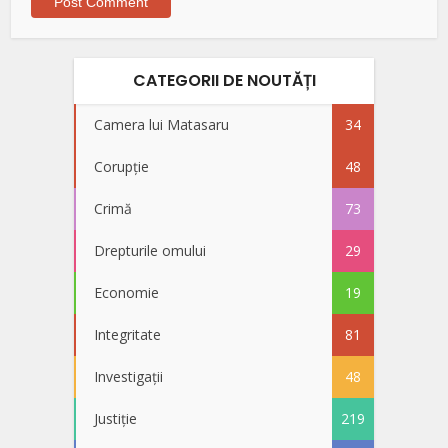
CATEGORII DE NOUTĂȚI
Camera lui Matasaru
34
Corupție
48
Crimă
73
Drepturile omului
29
Economie
19
Integritate
81
Investigații
48
Justiție
219