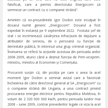
falsificat, care a permis directorului Energocom să
semneze un contract cu o companie străină”.
Amintim că ex-preşedintele Igor Dodon este inculpat în
dosarul numit generic „Energocom”. Dosarul a fost
expediat în instanţă pe 9 septembrie 2022. Fostului șef de
stat i se incriminează săvârșirea infracțiunii de depășire a
atribuțiilor de serviciu, de o persoană cu funcție de
demnitate publică, în interesul unui grup criminal organizat.
Învinuirea se referă la acțiunile acestuia din perioada anilor
2008-2009, atunci când a deținut funcția de Prim-viceprim-
ministru, ministru al Economiei și Comerțului
.
Procurorii susţin că, din poziția pe care o avea la acel
moment Igor Dodon a semnat avizul care a favorizat
încheierea de către directorul general al SA „Energocom” cu
o companie străină din Ungaria, a unui contract privind
procurarea energiei electrice pentru Republica Moldova, în
volum de 2 320 000 000 kw/h, pentru perioada lunilor mai
2008 – iunie 2009, contrar prevederilor legale ce viza la acel