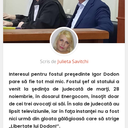
Scris de
Julieta Savitchi
Interesul pentru fostul preşedinte Igor Dodon
pare să fie tot mai mic. Fostul şef al statului a
venit la şedinţa de judecată de marţi, 28
noiembrie, în dosarul Energocom, însoţit doar
de cei trei avocaţi ai săi. În sala de judecată au
lipsit televiziunile, iar în faţa instanţei nu a fost
nici urmă din gloata gălăgioasă care să strige
„Libertate lui Dodon!”.