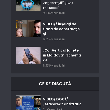
„здравствуй” şi „до
свидания”...
9.134 vizualizări
VIDEO// Înşelaţi de
firma de construcţie
şi...
8.814 vizualizări
„Car Vertical la fete
în Moldova”. Schema
de...
8.536 vizualizări
CE SE DISCUTĂ
VIDEO/ DOC//
„Afacerea” antitrafic
24 Comentarii