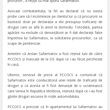
procurori”, a reuşit să mai spună Safarmatov.
Avocaţii combatantului, la fel au declarat că nu există
probe care să-l incrimineze pe clientul lor şi că procurorii se
bazează doar pe declaraţia a doi presupuşi traficanţi de
droguri care se află în arest la domiciliu. Totodată, partea
apărării nu exclude că denunţătorii ar fi dat declaraţii false
împotriva lui Safarmatov, la solicitarea procurorilor, ca să
scape de penitenciar.
Amintim că Arslan Safarmatov a fost reţinut luni de către
PCCOCS şi mascaţii de la SIS după ce i-au făcut percheziţii
în casă.
Ulterior, serviciul de presă al PCCOCS a comunicat că
Safarmatov este conducătorul unei reţele de traficanţi de
droguri şi că acesta ar fi fost denunţat de o ucraineancă
care venea în Republica Moldova, reţinută după ce i-au fost
găsite droguri ascunse în roţile automobilului.
PCCOCS a precizat că în apartamentul lui Safarmatov au