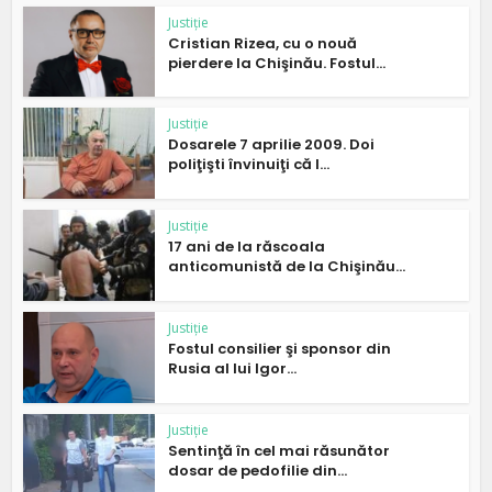
Justiție
Cristian Rizea, cu o nouă
pierdere la Chişinău. Fostul...
Justiție
Dosarele 7 aprilie 2009. Doi
poliţişti învinuiţi că l...
Justiție
17 ani de la răscoala
anticomunistă de la Chişinău...
Justiție
Fostul consilier şi sponsor din
Rusia al lui Igor...
Justiție
Sentinţă în cel mai răsunător
dosar de pedofilie din...