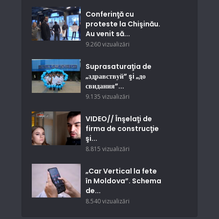
Conferinţă cu
proteste la Chişinău.
Au venit să...
9.260 vizualizări
Suprasaturaţia de
„здравствуй” şi „до
свидания”...
9.135 vizualizări
VIDEO// Înşelaţi de
firma de construcţie
şi...
8.815 vizualizări
„Car Vertical la fete
în Moldova”. Schema
de...
8.540 vizualizări