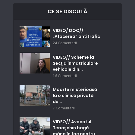
CE SE DISCUTĂ
VIDEO/ DOC//
„Afacerea” antitrafic
24 Comentarii
VIDEO// Scheme la
Secţia înmatriculare
vehicole din...
16 Comentarii
Moarte misterioasă
la o clinică privată
de...
7 Comentarii
VIDEO// Avocatul
Terioşchin bagă
mâna în foc pentru...