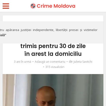
Justiție
VIDEO// Combatantul
ru apărarea justiției independente, libertății presei și victimelor
ială"
Arslan Safarmatov,
trimis pentru 30 de zile
în arest la domiciliu
de
3 ani în urmă
Adaugă un comentariu
Julieta Savitchi
315 vizualizări