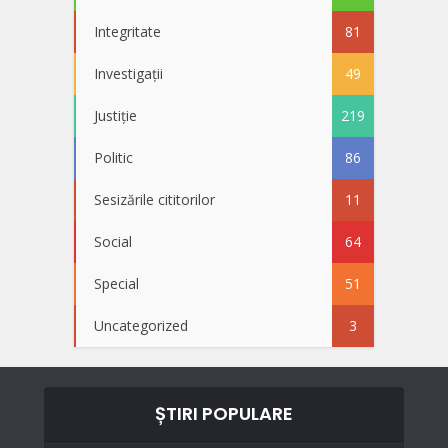
Integritate
81
Investigații
49
Justiție
219
Politic
86
Sesizările cititorilor
11
Social
64
Special
51
Uncategorized
3
ȘTIRI POPULARE