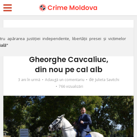
Justiție
VIDEO// Petic şi
ru apărarea justiției independente, libertății presei și victimelor
ială"
Verbiţchi mai aşteaptă.
Gheorghe Cavcaliuc,
din nou pe cal alb
de
3 ani în urmă
Adaugă un comentariu
Julieta Savitchi
766 vizualizări