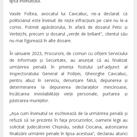
lipsa învinuitului.
Vasile Foltea, avocatul lui Cavcaliuc,
ne-a declarat că
politicianul este învinuit de nişte infracţiuni pe care nu le-a
comis. Potrivit apărătorului, în afară de dosarul Petic şi
Verbiţchi, precum şi dosarul „verde de briliant”, clientul său
nu mai figurează în alte dosare.
În ianuarie 2023, Procurorii, de comun cu ofițerii Serviciului
de Informații și Securitate, au anunţat că au finalizat
urmărirea penală în privința fostului șef-adjunct al
Inspectoratului General al Poliției, Gheorghe Cavcaliuc,
pentru abuz în serviciu, denunțare falsă, depunerea și
determinarea la depunerea declarațiilor mincinoase,
încălcarea inviolabilității vieții personale, purtarea și
păstrarea munițiilor.
„
Așa cum învinuitul se eschivează de la urmărirea penală și
refuză să se prezinte în fața procurorilor, oamenii legii au
solicitat Judecătoriei Chișinău, sediul Ciocana, autorizarea
finalizării urmăririi penale în lipsa acestuia”, declarau atunci