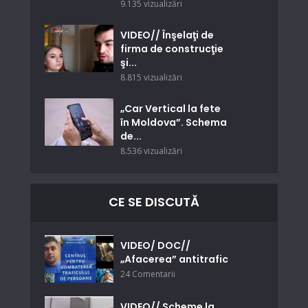
9.135 vizualizări
VIDEO// Înşelaţi de
firma de construcţie
şi...
8.815 vizualizări
„Car Vertical la fete
în Moldova”. Schema
de...
8.536 vizualizări
CE SE DISCUTĂ
VIDEO/ DOC//
„Afacerea” antitrafic
24 Comentarii
VIDEO// Scheme la