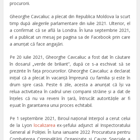
procurorii.
Gheorghe Cavcaliuc a plecat din Republica Moldova la scurt
timp după alegerile parlamentare din iulie 2021. Ulterior, el
a confirmat că se află la Londra. În luna septembrie 2021,
el a publicat un mesaj pe pagina sa de Facebook prin care
a anunțat că face angajări.
Pe 20 iulie 2021, Gheorghe Cavcaliuc a fost dat în căutare
în dosarul „verde de briliant”, după ce s-a eschivat să se
prezinte în fața procurorilor. Gheorghe Cavcaliuc a declarat
inițial că a plecat în vacanță împreună cu familia și este în
drum spre casă. Peste 6 zile, acesta a anunțat că își va
relua activitatea în cadrul unei companii străine și a dat de
înțeles că nu va reveni în țară, întrucât autoritățile ar fi
eșuat în garantarea unui proces echitabil.
Pe 1 septembrie 2021, Biroul național Interpol a cerut celui
de la Lyon
localizarea
ex-șefului adjunct al Inspectoratului
General al Poliției. În luna ianuarie 2022 Procuratura pentru
Combaterea Criminalităţii Organizate şi Cauze Speciale a