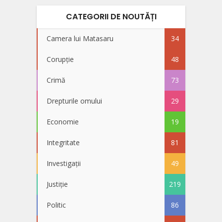
CATEGORII DE NOUTĂȚI
Camera lui Matasaru
34
Corupție
48
Crimă
73
Drepturile omului
29
Economie
19
Integritate
81
Investigații
49
Justiție
219
Politic
86