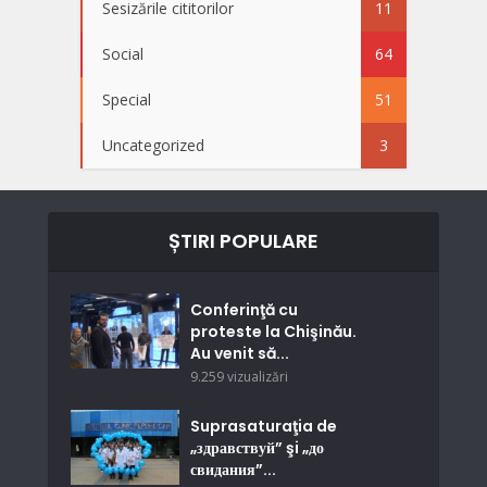
Sesizările cititorilor
11
Social
64
Special
51
Uncategorized
3
ȘTIRI POPULARE
Conferinţă cu
proteste la Chişinău.
Au venit să...
9.259 vizualizări
Suprasaturaţia de
„здравствуй” şi „до
свидания”...