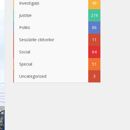
Investigații
49
Justiție
219
Politic
86
Sesizările cititorilor
11
Social
64
Special
51
Uncategorized
3