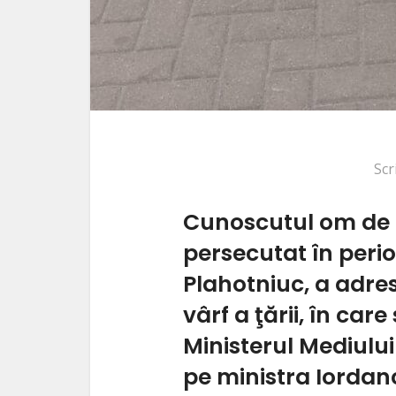
Scr
Cunoscutul om de a
persecutat în perio
Plahotniuc, a adre
vârf a ţării, în car
Ministerul Mediului
pe ministra Iorda