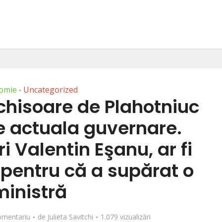
omie
Uncategorized
•
chisoare de Plahotniuc
de actuala guvernare.
 Valentin Eşanu, ar fi
 pentru că a supărat o
ministră
omentariu
de
Julieta Savitchi
1.079 vizualizări