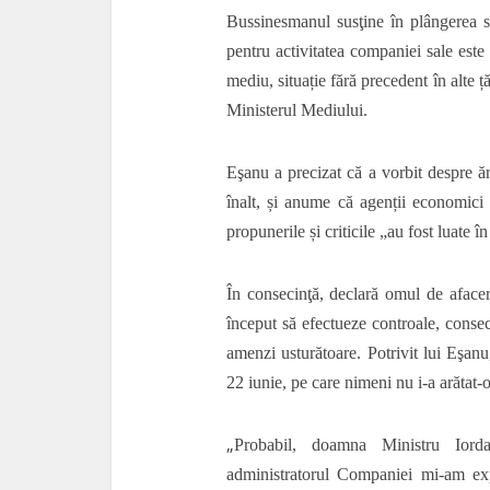
Bussinesmanul susţine în plângerea 
pentru activitatea companiei sale est
mediu, situație fără precedent în alte ț
Ministerul Mediului.
Eşanu a precizat că a vorbit despre 
înalt, și anume că
agenții economici s
propunerile și criticile „au fost luate 
În consecinţă, declară omul de afaceri
început să efectueze controale, consec
amenzi usturătoare. Potrivit lui Eşan
22 iunie, pe care nimeni nu i-a arătat-
„
Probabil, doamna Ministru Iord
administratorul Companiei mi-am expr