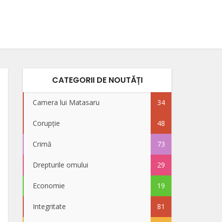
CATEGORII DE NOUTĂȚI
Camera lui Matasaru
34
Corupție
48
Crimă
73
Drepturile omului
29
Economie
19
Integritate
81