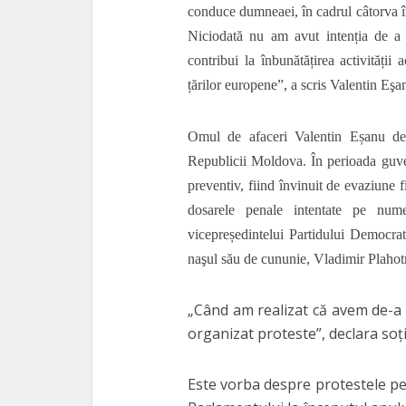
conduce dumneaei, în cadrul câtorva în
Niciodată nu am avut intenția de a de
contribui la înbunătățirea activității 
țărilor europene”, a scris Valentin Eşa
Omul de afaceri Valentin Eșanu deți
Republicii Moldova. În perioada guver
preventiv, fiind învinuit de evaziune 
dosarele penale intentate pe num
vicepreședintelui Partidului Democ
naşul său de cununie, Vladimir Plahotn
„Când am realizat că avem de-a f
organizat proteste”, declara soți
Este vorba despre protestele pe 