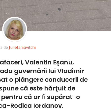
is de
Julieta Savitchi
faceri, Valentin Eşanu,
ada guvernării lui Vladimir
sat o plângere conducerii de
e spune că este hărţuit de
 pentru că ar fi supărat-o
nca-Rodica Iordanov.