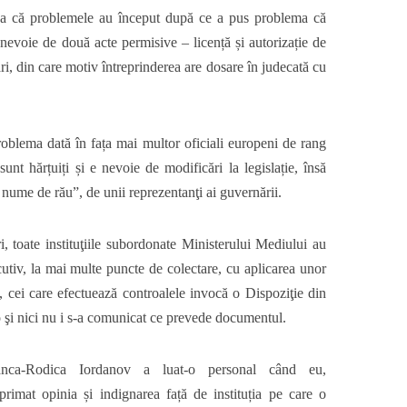
sa că problemele au început după ce a pus problema că
e nevoie de două acte permisive
– licență și autorizație de
ări,
din care
motiv
întreprinderea are dosare în
judecată cu
ăroblema dată
în fața mai multor oficiali europeni de rang
unt hărțuiți și e nevoie de modificări la legislație
,
însă
în nume de rău”,
de unii reprezentanţi ai guvernării.
, toate instituţiile subordonate Ministerului Mediului au
utiv, la mai multe puncte de colectare, cu aplicarea unor
u,
cei care efectuează controalele invocă o Dispoziţie din
o şi nici nu i s-a comunicat ce prevede documentul.
anca-Rodica Iordanov a luat-o personal
când eu,
imat opinia și indignarea față de instituția pe care o