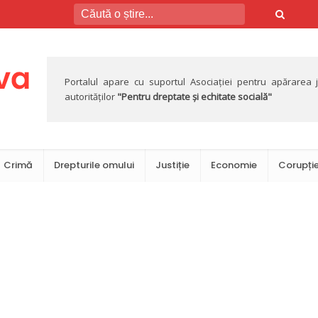
Portalul apare cu suportul Asociației pentru apărarea jus
autorităților
"Pentru dreptate și echitate socială"
Crimă
Drepturile omului
Justiție
Economie
Corupți