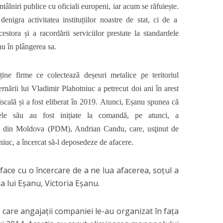
tâlniri publice cu oficiali europeni,
iar acum se răfuiește.
nigra activitatea instituțiilor noastre de stat, ci de a
acestora și a racordării serviciilor prestate la standardele
nu în plângerea sa.
ne firme ce colectează deșeuri metalice pe teritoriul
nării lui Vladimir Plahotniuc a petrecut doi ani în arest
fiscală și a fost eliberat în 2019. Atunci, Eșanu spunea că
ele său au fost inițiate la comandă, pe atunci, a
rat din Moldova (PDM), Andrian Candu, care,
usţinut de
iuc, a încercat să-l deposedeze de afacere.
ace cu o încercare de a ne lua afacerea, soțul a
a lui Eșanu, Victoria Eşanu.
care angajații companiei le-au organizat în fața