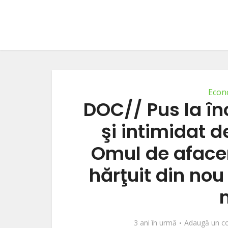
Econ
DOC// Pus la în
şi intimidat 
Omul de afaceri
hărţuit din nou
3 ani în urmă
Adaugă un c