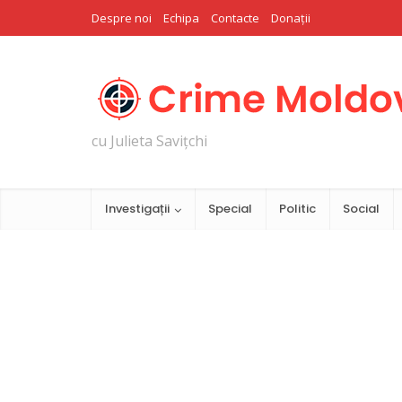
Despre noi
Echipa
Contacte
Donații
cu Julieta Savițchi
Investigații
Special
Politic
Social