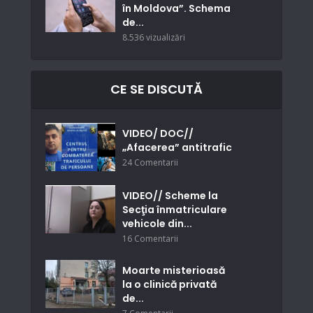
în Moldova”. Schema
de...
8.536 vizualizări
CE SE DISCUTĂ
VIDEO/ DOC//
„Afacerea” antitrafic
24 Comentarii
VIDEO// Scheme la
Secţia înmatriculare
vehicole din...
16 Comentarii
Moarte misterioasă
la o clinică privată
de...