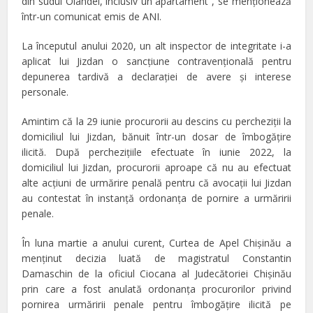
din sudul Olandei, inclusiv un apartament”, se menționează
într-un comunicat emis de ANI.
La începutul anului 2020, un alt inspector de integritate i-a
aplicat lui Jizdan o sancțiune contravențională pentru
depunerea tardivă a declarației de avere și interese
personale.
Amintim că la 29 iunie procurorii au descins cu percheziţii la
domiciliul lui Jizdan, bănuit într-un dosar de îmbogăţire
ilicită. După percheziţiile efectuate în iunie 2022, la
domiciliul lui Jizdan, procurorii aproape că nu au efectuat
alte acţiuni de urmărire penală pentru că avocaţii lui Jizdan
au contestat în instanţă ordonanţa de pornire a urmăririi
penale.
În luna martie a anului curent, Curtea de Apel Chişinău a
menţinut decizia luată de magistratul Constantin
Damaschin de la oficiul Ciocana al Judecătoriei Chişinău
prin care a fost anulată ordonanţa procurorilor privind
pornirea urmăririi penale pentru îmbogăţire ilicită pe