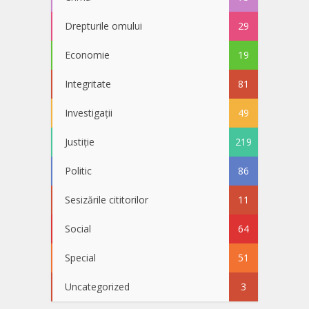
Drepturile omului
29
Economie
19
Integritate
81
Investigații
49
Justiție
219
Politic
86
Sesizările cititorilor
11
Social
64
Special
51
Uncategorized
3