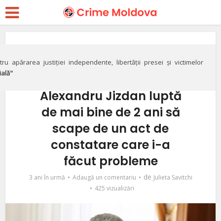
Integritate
VIDEO// A scăpat de
ru apărarea justiției independente, libertății presei și victimelor
ială"
procurori, nu şi de ANI.
Alexandru Jizdan luptă
de mai bine de 2 ani să
scape de un act de
constatare care i-a
făcut probleme
de
3 ani în urmă
Adaugă un comentariu
Julieta Savitchi
425 vizualizări