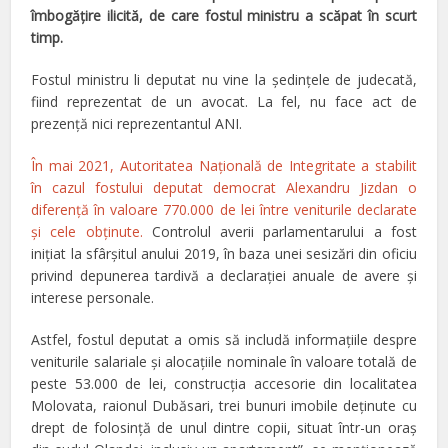
îmbogăţire ilicită, de care fostul ministru a scăpat în scurt
timp.
Fostul ministru li deputat nu vine la şedinţele de judecată,
fiind reprezentat de un avocat. La fel, nu face act de
prezenţă nici reprezentantul ANI.
În mai 2021, Autoritatea Națională de Integritate a stabilit
în cazul fostului deputat democrat Alexandru Jizdan o
diferență în valoare 770.000 de lei între veniturile declarate
și cele obținute.
Controlul averii parlamentarului a fost
inițiat la sfârșitul anului 2019, în baza unei sesizări din oficiu
privind depunerea tardivă a declarației anuale de avere și
interese personale.
Astfel, fostul deputat a omis să includă informațiile despre
veniturile salariale și alocațiile nominale în valoare totală de
peste 53.000 de lei, construcția accesorie din localitatea
Molovata, raionul Dubăsari, trei bunuri imobile deținute cu
drept de folosință de unul dintre copii, situat într-un oraș