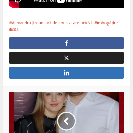
Alexandru Jizdan. act de constatare
ANI
îmbogăţire
ilicită