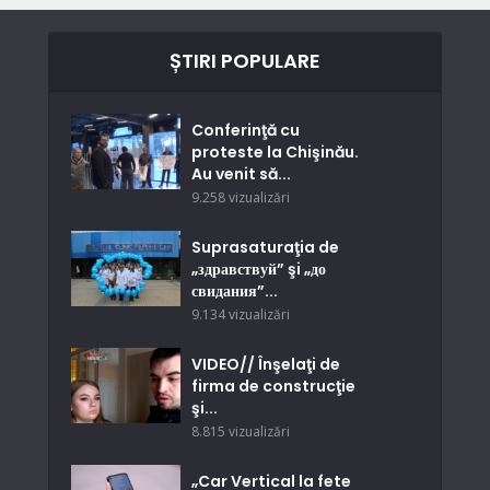
ȘTIRI POPULARE
Conferinţă cu
proteste la Chişinău.
Au venit să...
9.258 vizualizări
Suprasaturaţia de
„здравствуй” şi „до
свидания”...
9.134 vizualizări
VIDEO// Înşelaţi de
firma de construcţie
şi...
8.815 vizualizări
„Car Vertical la fete