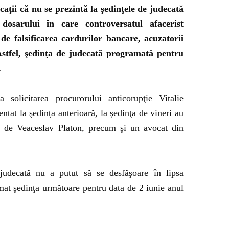
caţii că nu se prezintă la şedinţele de judecată
dosarului în care controversatul afacerist
 de falsificarea cardurilor bancare, acuzatorii
Astfel, şedinţa de judecată programată pentru
.
solicitarea procurorului anticorupţie Vitalie
tat la şedinţa anterioară, la şedinţa de vineri au
ţi de Veaceslav Platon,
precum şi un avocat din
judecată nu a putut să se desfăşoare în lipsa
amat şedinţa următoare pentru data de 2 iunie anul