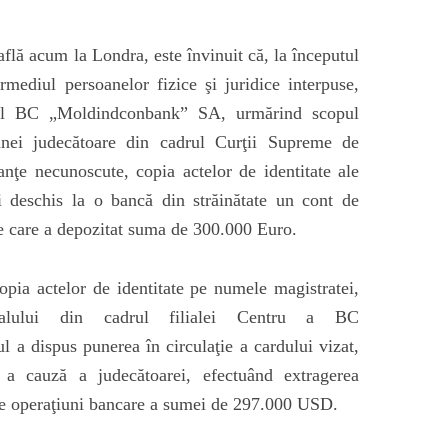
află acum la Londra, este învinuit că, la începutul
rmediul persoanelor fizice şi juridice interpuse,
i al BC „Moldindconbank” SA, urmărind scopul
unei judecătoare din cadrul Curţii Supreme de
tanţe necunoscute, copia actelor de identitate ale
fi deschis la o bancă din străinătate un cont de
e care a depozitat suma de 300.000 Euro.
copia actelor de identitate pe numele magistratei,
nalului din cadrul filialei Centru a BC
a dispus punerea în circulaţie a cardului vizat,
 a cauză a judecătoarei, efectuând extragerea
de operaţiuni bancare a sumei de 297.000 USD.