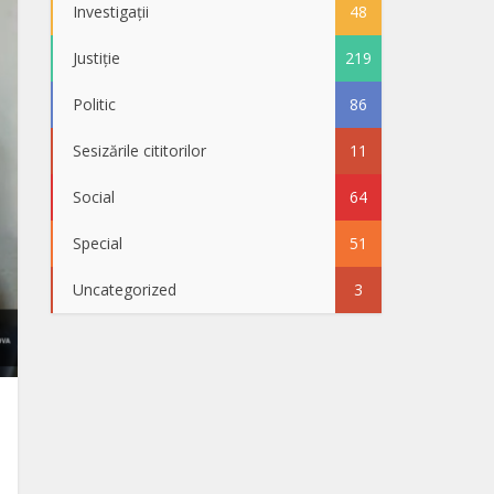
Investigații
48
Justiție
219
Politic
86
Sesizările cititorilor
11
Social
64
Special
51
Uncategorized
3