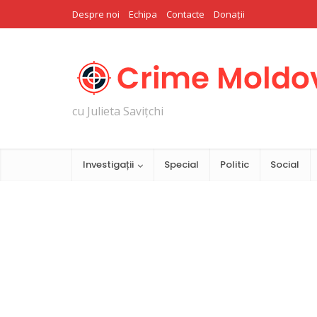
Despre noi
Echipa
Contacte
Donații
cu Julieta Savițchi
Investigații
Special
Politic
Social