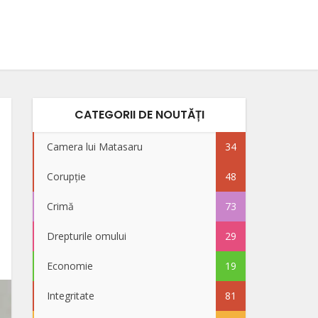
CATEGORII DE NOUTĂȚI
Camera lui Matasaru
34
Corupție
48
Crimă
73
Drepturile omului
29
Economie
19
Integritate
81