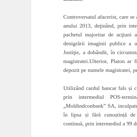
Controversatul afacerist, care se 
anului 2013, deţinând, prin inte
pachetul majoritar de acţiun
denigrării imaginii publice a 
Justiţie, a dobândit, în circums
magistratei.Ulterior, Platon ar 
depozit pe numele magistratei, p
Utilizând cardul bancar fals și 
prin intermediul POS-termi
„Moldindconbank” SA, inculpatul 
în lipsa și fără cunoștință de
continuă, prin intermediul a 99 