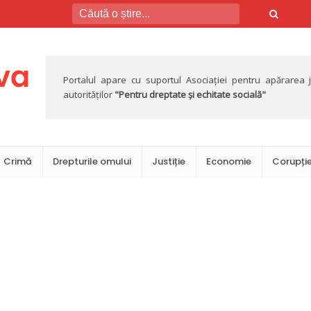
Portalul apare cu suportul Asociației pentru apărarea jus
autorităților
"Pentru dreptate și echitate socială"
Crimă
Drepturile omului
Justiție
Economie
Corupți