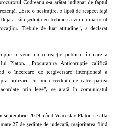
procurorul Codreanu s-a arătat indignat de faptul
rezenţă. „Este o nesimţire, o lipsă de respect faţă
. Deja a câta şedinţă eu trebuie să vin cu martorul
caţilor. Trebuie de luat atitudine”, a declarat
upţie a venit cu o reacţie publică, în care a
 lui Platon.
„Procuratura Anticorupție califică
iind o încercare de tergiversare intenționată a
upra utilizării cu bună credință de către partea
 acordate prin lege”, se arată în comunicatul
n septembrie 2019, când Veaceslav Platon se afla
amate 27 de şedinţe de judecată, majoritatea fiind