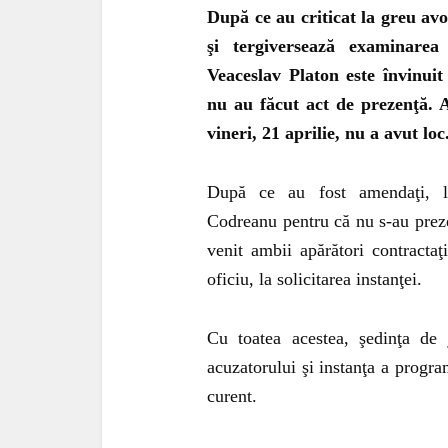
După ce au criticat la greu avo
şi tergiversează examinarea 
Veaceslav
P
laton
este învinuit
nu au făcut act de prezenţă. 
vineri, 21 aprilie, nu a avut loc
După ce au fost amendaţi, la 
Codreanu pentru că nu s-au prezen
venit ambii apărători contracta
oficiu, la solicitarea instanţei.
Cu toatea acestea, şedinţa de 
acuzatorului şi instanţa a progr
curent.