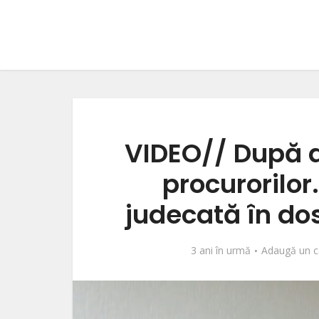
VIDEO// După a
procurorilor
judecată în do
3 ani în urmă
Adaugă un c