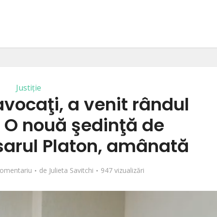
Justiție
vocaţi, a venit rândul
. O nouă şedinţă de
sarul Platon, amânată
omentariu
de
Julieta Savitchi
947 vizualizări