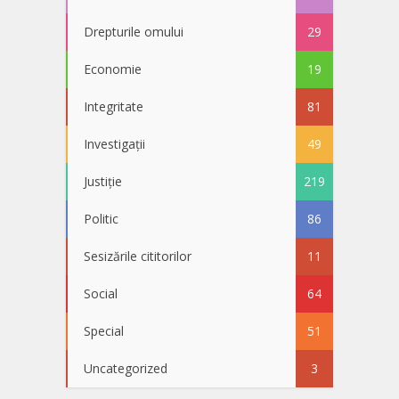
Drepturile omului
29
Economie
19
Integritate
81
Investigații
49
Justiție
219
Politic
86
Sesizările cititorilor
11
Social
64
Special
51
Uncategorized
3