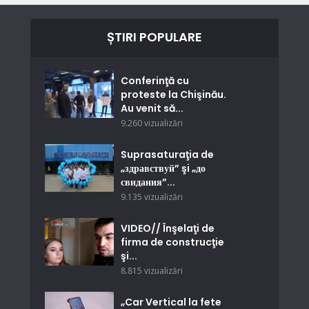
ȘTIRI POPULARE
Conferinţă cu
proteste la Chişinău.
Au venit să...
9.260 vizualizări
Suprasaturaţia de
„здравствуй” şi „до
свидания”...
9.135 vizualizări
VIDEO// Înşelaţi de
firma de construcţie
şi...
8.815 vizualizări
„Car Vertical la fete