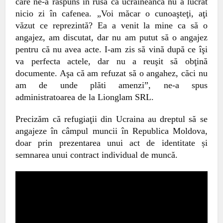
care ne-a răspuns în rusă că ucraineanca nu a lucrat
nicio zi în cafenea. „Voi măcar o cunoaşteţi, aţi
văzut ce reprezintă? Ea a venit la mine ca să o
angajez, am discutat, dar nu am putut să o angajez
pentru că nu avea acte. I-am zis să vină după ce îşi
va perfecta actele, dar nu a reuşit să obţină
documente. Aşa că am refuzat să o angahez, căci nu
am de unde plăti amenzi”, ne-a spus
administratoarea de la Lionglam SRL.
Precizăm că refugiaţii din Ucraina au dreptul să se
angajeze în câmpul muncii în Republica Moldova,
doar prin prezentarea unui act de identitate și
semn
area
unui contract individual de muncă.