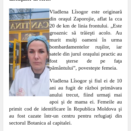
Vladlena Lîsogor este originară
din oraşul Zaporojie, aflat la
cca
20 de km de linia frontului. „Este
groaznic să trăieşti acolo. Au
murit mulţi oameni în urma
bombardamentelor ruşilor, iar
satele din jurul oraşului practic au
fost şterse de pe faţa
pământului”, povesteşte femeia.
Vladlena Lîsogor şi fiul ei de 10
ani au fugit de război primăvara
anului trecut, fiind urmaţi mai
apoi şi de mama ei. Femeile au
primit cod de identificare în Republica Moldova şi
au fost cazate într-un centru pentru refugiaţi din
sectorul Botanica al capitalei.