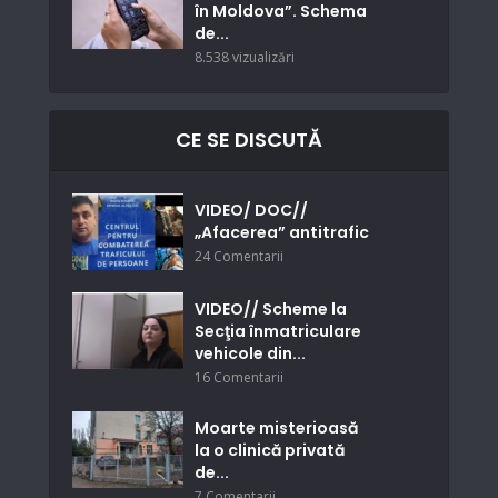
în Moldova”. Schema
de...
8.538 vizualizări
CE SE DISCUTĂ
VIDEO/ DOC//
„Afacerea” antitrafic
24 Comentarii
VIDEO// Scheme la
Secţia înmatriculare
vehicole din...
16 Comentarii
Moarte misterioasă
la o clinică privată
de...
7 Comentarii