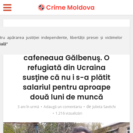
Social
VIDEO// „Bunăvoinţă”
ru apărarea justiției independente, libertății presei și victimelor
ială"
pentru ucraineni la
cafeneaua Gălbenuş. O
refugiată din Ucraina
susţine că nu i s-a plătit
salariul pentru aproape
două luni de muncă
de
3 ani în urmă
Adaugă un comentariu
Julieta Savitchi
1.216 vizualizări