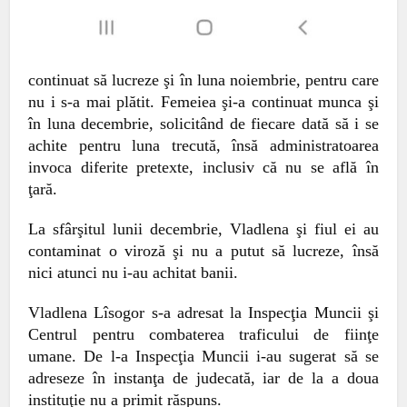
continuat să lucreze şi în luna noiembrie, pentru care
nu i s-a mai plătit. Femeiea şi-a continuat munca şi
în luna decembrie, solicitând de fiecare dată să i se
achite pentru luna trecută, însă
administratoarea
invoca diferite pretexte, inclusiv că nu se află în
ţară.
L
a sfârşitul lunii decembrie, Vladlena şi fiul ei au
contaminat o viroză şi nu a putut să lucreze, însă
nici atunci nu i-a
u
achitat banii.
V
ladlena Lîsogor s-a adresat la Inspecţia Muncii şi
Centrul pentru combaterea traficului de fiinţe
umane. De l-a Inspecţia Muncii i-au sugerat să se
adreseze în instanţa de judecată, iar de la a doua
instituţie nu
a primit
răspuns.