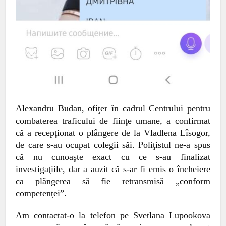
Alexandru Budan, ofiţer în cadrul Centrului pentru
combaterea traficului de fiinţe umane, a confirmat
că a recepţionat o plângere de la Vladlena Lîsogor,
de care s-au ocupat colegii săi. Poliţistul ne-a spus
că nu cunoaşte exact cu ce s-au finalizat
investigaţiile, dar a auzit că s-ar fi emis o încheiere
ca plângere
a
să fie retransmisă „conform
competenţei”.
Am contactat-o
l
a telefon pe Svetlana Lupookova