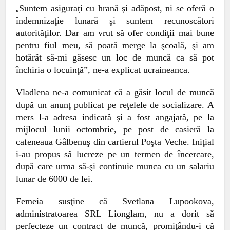
Suntem asiguraţi cu hrană şi adăpost, ni se oferă o
„
îndemnizaţie lunară şi suntem recunoscători
autorităţilor. Dar am vrut să ofer condiţii mai bune
pentru fiul meu, să poată merge la şcoală, şi am
hotărât să-mi găsesc un loc de muncă ca să pot
închiria o locuinţă”, ne-a explicat ucraineanca.
Vladlena ne-a
comunicat că a găsit locul de muncă
după un anunţ publicat pe reţelele de socializare. A
mers l-a adresa indicată şi a fost angajată, pe la
mijlocul lunii octombrie, pe post de casieră la
cafeneaua Gâlbenuş din cartierul Poşta Veche. Iniţial
i-au propus să lucreze pe un termen de încercare,
după care urma să-şi continuie munca cu un salariu
lunar de 6000 de lei.
Femeia susţine că Svetlana Lupookova,
administratoarea SRL Lionglam, nu a dorit să
perfecteze un contract de muncă, promiţându-i că