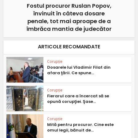
Fostul procuror Ruslan Popov,
învinuit în câteva dosare
penale, tot mai aproape de a
îmbrăca mantia de judecător
ARTICOLE RECOMANDATE
Corupție
Dosarele lui Vladimir Filat din
afara ţării. Ce spune...
Corupție
Fierarul care a încercat să se
opună corupţiei. Şase...
Corupție
Mită pentru procuror. Cine este
omul legii, bănuit de...