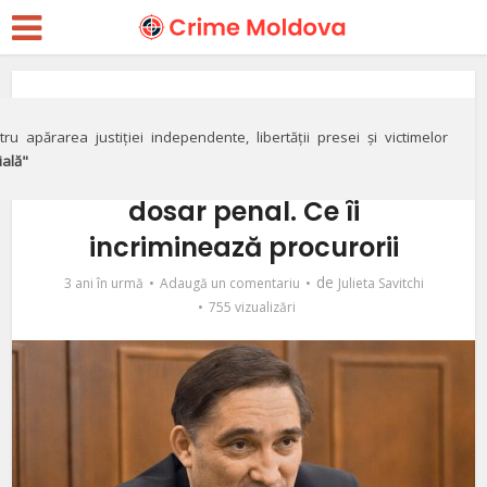
Corupție
Alexandr Stoianoglo,
ru apărarea justiției independente, libertății presei și victimelor
ială"
învinuit într-un nou
dosar penal. Ce îi
incriminează procurorii
de
3 ani în urmă
Adaugă un comentariu
Julieta Savitchi
755 vizualizări