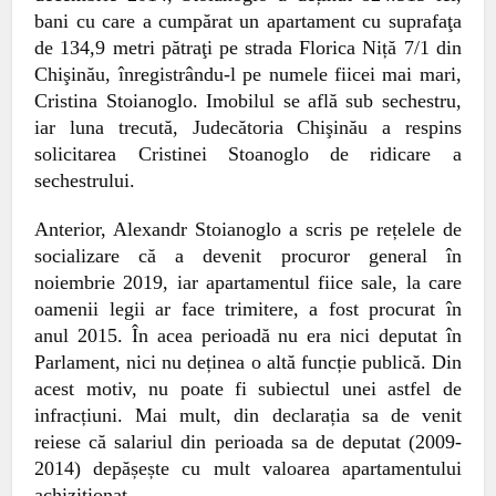
bani cu care a cumpărat un apartament cu suprafaţa
de 134,9 metri pătraţi pe strada
Florica Niță 7/1
din
Chişinău, înregistrându-l pe numele fiicei mai mari,
Cristina Stoianoglo. Imobilul se află sub sechestru,
iar
luna trecută, Judecătoria Chişinău a respins
solicitarea Cristinei Stoanoglo de ridicare a
sechestrului.
Anterior, Alexandr Stoianoglo a scris pe rețelele de
socializare că a devenit procuror general în
noiembrie 2019, iar apartamentul fiice sale, la care
oamenii legii ar face trimitere, a fost procurat în
anul 2015. În acea perioadă nu era nici deputat în
Parlament, nici nu deținea o altă funcție publică. Din
acest motiv, nu poate fi subiectul unei astfel de
infracțiuni. Mai mult, din declarația sa de venit
reiese că salariul din perioada sa de deputat (2009-
2014) depășește cu mult valoarea apartamentului
achiziționat.