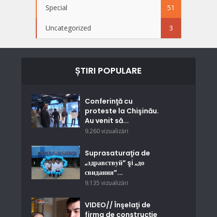
Special
51
Uncategorized
3
ȘTIRI POPULARE
Conferinţă cu
proteste la Chişinău.
Au venit să...
9.260 vizualizări
Suprasaturaţia de
„здравствуй” şi „до
свидания”...
9.135 vizualizări
VIDEO// Înşelaţi de
firma de construcţie