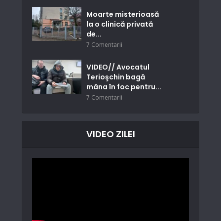
Moarte misterioasă
la o clinică privată
de...
7 Comentarii
VIDEO// Avocatul
Terioşchin bagă
mâna în foc pentru...
7 Comentarii
VIDEO ZILEI