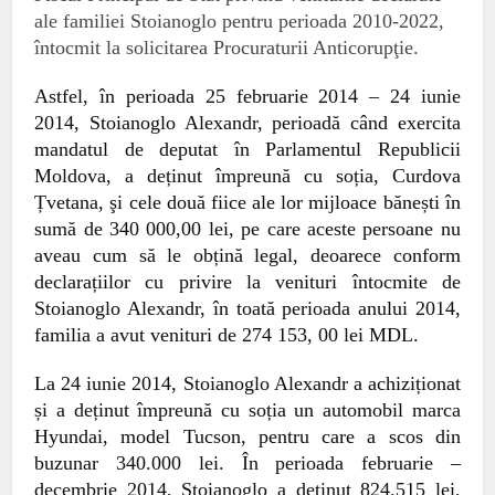
ale familiei Stoianoglo pentru perioada 2010-2022,
întocmit la solicitarea Procuraturii Anticorupţie.
Astfel, în perioada 25 februarie 2014 – 24 iunie
2014, Stoianoglo Alexandr,
perioadă
când exercita
mandatul de deputat în Parlamentul Republicii
Moldova, a deținut împreună cu soția,
C
urdova
Țvetana,
şi cele două fiice ale lor
mijloace bănești în
sumă de 340 000,00 lei, pe care aceste persoane nu
aveau cum să le obțină legal, deoarece conform
declarațiilor cu privire la venituri întocmite de
Stoianoglo Alexandr, în toată perioada anului 2014,
familia a avut venituri de
274 153, 00 lei MDL.
La 24 iunie 2014, Stoianoglo Alexandr a achiziționat
și a deținut împreună cu soția un automobil marca
Hyundai, model Tucson, pentru care a
scos din
buzunar 340.000 lei.
În perioada f
ebruarie –
decembrie 2014,
Stoianoglo
a deținut
824.515 lei,