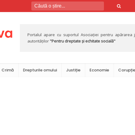
Portalul apare cu suportul Asociației pentru apărarea jus
autorităților
"Pentru dreptate și echitate socială"
Crimă
Drepturile omului
Justiție
Economie
Corupți