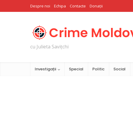
Despre noi
Echipa
Contacte
Donații
cu Julieta Savițchi
Investigații
Special
Politic
Social