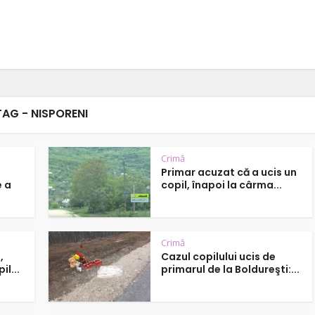
TAG - NISPORENI
Crimă
Primar acuzat că a ucis un
e a
copil, înapoi la cârma...
Crimă
,
Cazul copilului ucis de
il...
primarul de la Boldureşti:...