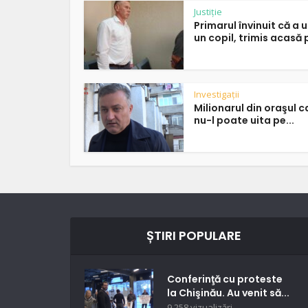
Justiție
Primarul învinuit că a u
un copil, trimis acasă p
Investigații
Milionarul din oraşul c
nu-l poate uita pe...
ȘTIRI POPULARE
Conferinţă cu proteste
la Chişinău. Au venit să...
9.258 vizualizări