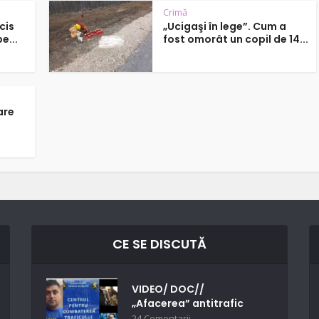
Crimă
cis
„Ucigaşi în lege”. Cum a
e...
fost omorât un copil de 14...
are
CE SE DISCUTĂ
VIDEO/ DOC//
„Afacerea” antitrafic
24 Comentarii