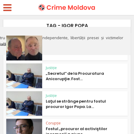
TAG - IGOR POPA
ru apărarea justiției independente, libertății presei și victimelor
Justiție
ială"
Naşul şi finul. Cum doi foşti şefi
de la Procuratură...
Justiție
„Secretul” de la Procuratura
Anicorupţie. Fost...
Justiție
Laţul se strânge pentru fostul
procuror Igor Popa. La...
Corupție
Fostul „procuror al activiştilor