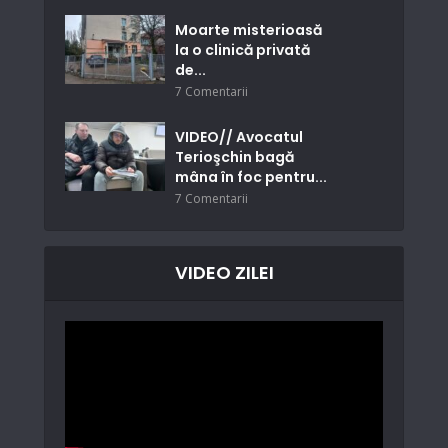
Moarte misterioasă
la o clinică privată
de...
7 Comentarii
VIDEO// Avocatul
Terioşchin bagă
mâna în foc pentru...
7 Comentarii
VIDEO ZILEI