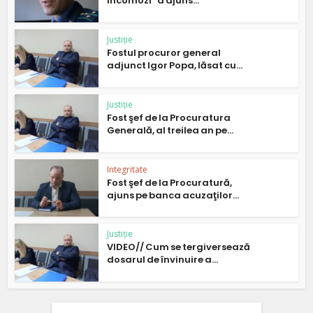
incomozi” a ajuns...
Justiție
Fostul procuror general
adjunct Igor Popa, lăsat cu...
Justiție
Fost şef de la Procuratura
Generală, al treilea an pe...
Integritate
Fost şef de la Procuratură,
ajuns pe banca acuzaţilor...
Justiție
VIDEO// Cum se tergiversează
dosarul de învinuire a...