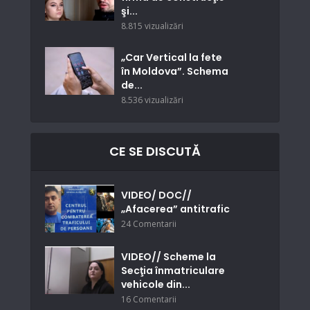
şi...
8.815 vizualizări
„Car Vertical la fete
în Moldova”. Schema
de...
8.536 vizualizări
CE SE DISCUTĂ
VIDEO/ DOC//
„Afacerea” antitrafic
24 Comentarii
VIDEO// Scheme la
Secţia înmatriculare
vehicole din...
16 Comentarii