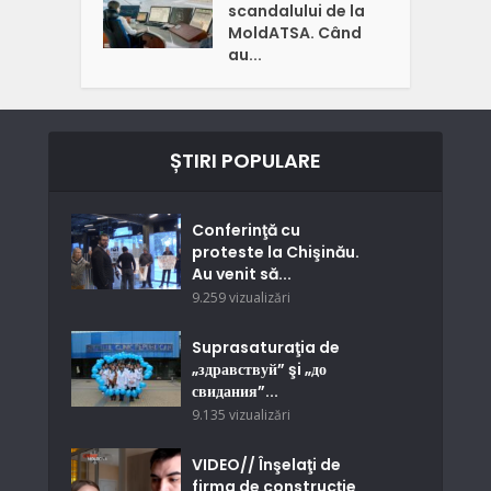
scandalului de la
MoldATSA. Când
au...
ȘTIRI POPULARE
Conferinţă cu
proteste la Chişinău.
Au venit să...
9.259 vizualizări
Suprasaturaţia de
„здравствуй” şi „до
свидания”...
9.135 vizualizări
VIDEO// Înşelaţi de
firma de construcţie