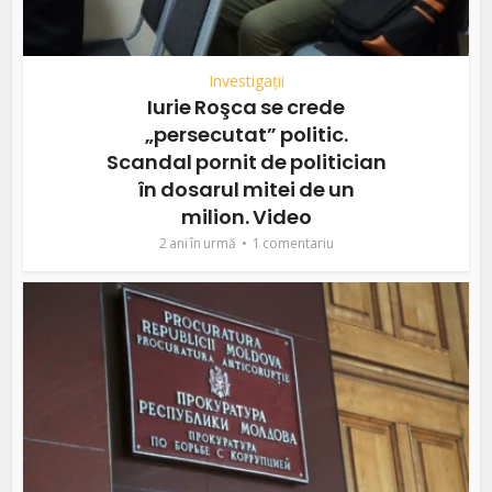
Investigații
Iurie Roşca se crede
„persecutat” politic.
Scandal pornit de politician
în dosarul mitei de un
milion. Video
2 ani în urmă
1 comentariu