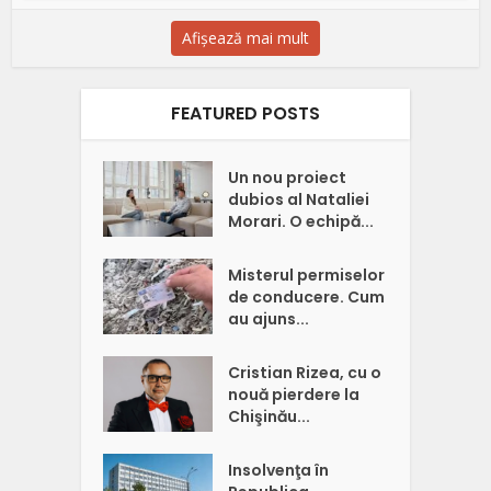
Afișează mai mult
FEATURED POSTS
Un nou proiect
dubios al Nataliei
Morari. O echipă...
Misterul permiselor
de conducere. Cum
au ajuns...
Cristian Rizea, cu o
nouă pierdere la
Chişinău...
Insolvenţa în