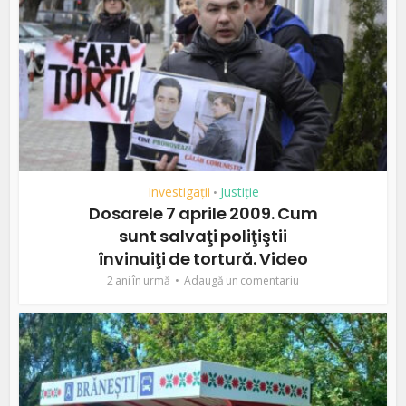
Investigații
Justiție
•
Dosarele 7 aprile 2009. Cum
sunt salvaţi poliţiştii
învinuiţi de tortură. Video
2 ani în urmă
Adaugă un comentariu