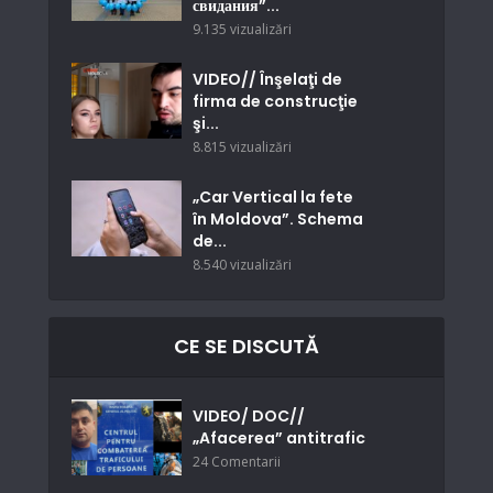
свидания”...
9.135 vizualizări
VIDEO// Înşelaţi de
firma de construcţie
şi...
8.815 vizualizări
„Car Vertical la fete
în Moldova”. Schema
de...
8.540 vizualizări
CE SE DISCUTĂ
VIDEO/ DOC//
„Afacerea” antitrafic
24 Comentarii