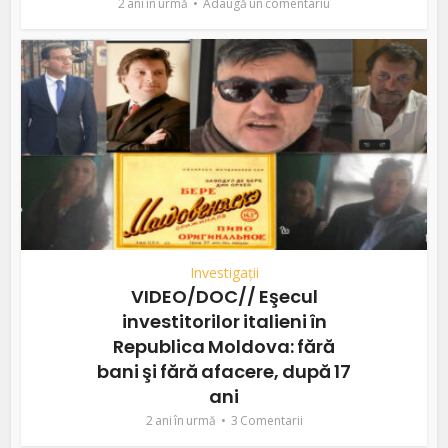
2 ani în urmă
Adaugă un comentariu
Investigații
VIDEO/DOC// Eşecul
investitorilor italieni în
Republica Moldova: fără
bani şi fără afacere, după 17
ani
2 ani în urmă
3 Comentarii