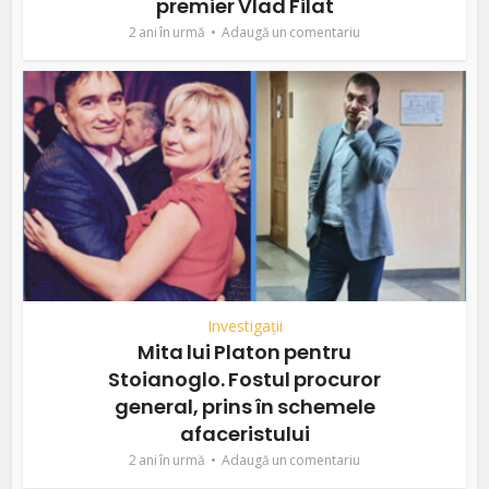
premier Vlad Filat
2 ani în urmă
Adaugă un comentariu
Investigații
Mita lui Platon pentru
Stoianoglo. Fostul procuror
general, prins în schemele
afaceristului
2 ani în urmă
Adaugă un comentariu