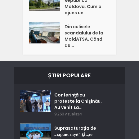
Republica
Moldova. Cum a
ajuns un...
Din culisele
scandalului de la
MoldATSA. Când
au...
ȘTIRI POPULARE
Conferinţă cu
proteste la Chişinău.
Au venit să...
9.260 vizualizări
Suprasaturaţia de
„здравствуй” şi „до