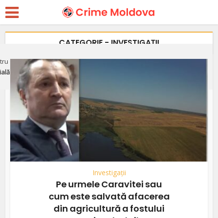
CATEGORIE - INVESTIGAȚII
ru apărarea justiției independente, libertății presei și victimelor
ială"
Investigații
Pe urmele Caravitei sau
cum este salvată afacerea
din agricultură a fostului