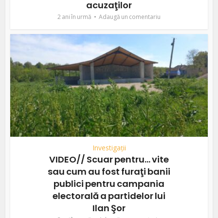
acuzaţilor
2 ani în urmă
Adaugă un comentariu
Investigații
VIDEO// Scuar pentru… vite
sau cum au fost furaţi banii
publici pentru campania
electorală a partidelor lui
Ilan Şor