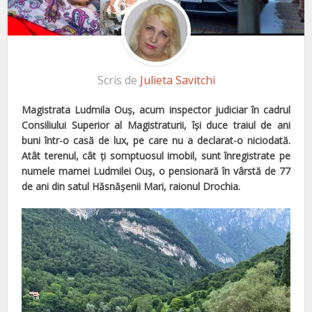
Scris de
Julieta Savitchi
Magistrat
a
Ludmila Ouş, acum inspector judiciar în cadrul
Consiliului Superior al Magistraturii, îşi duce traiul de ani
buni într-o casă de lux, pe care nu a declarat-o niciodată.
Atât terenul, cât ţi somptuosul imobil, sunt înregistrate pe
numele mamei Ludmilei Ouş, o pensionară
în vârstă de 77
de ani din satul Hăsnăşenii Mari, raionul Drochia.