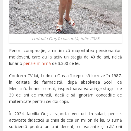
Ludmila Ouş în vacanţă, iulie 2025
Pentru comparaţie, amintim că majoritatea pensionarilor
moldoveni, care au la activ un stagiu de 40 de ani, ridică
lunar o
pensie minimă
de 3.300 de lei.
Conform CV-lui, Ludmila Ouş a început să lucreze în 1987,
în calitate de farmacistă, după absolvirea Şcolii de
Medicină. În anul curent, inspectoarea va atinge stagiul de
39 de ani de muncă, dacă e să ignorăm concediile de
maternitate pentru cei doi copii.
În 2024, familia Ouş a raportat venituri din salarii, pensie,
activitate didactică şi chirii de cca un milion de lei. O sumă
suficientă pentru un trai decent, cu vacanţe şi călătorii