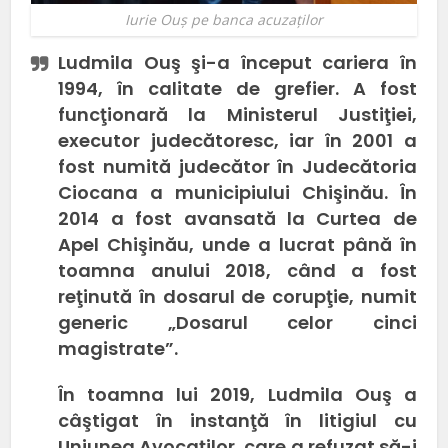
Iurie Ouş pe banca acuzaţilor
Ludmila Ouş şi-a început cariera în
1994, în calitate de grefier. A fost
funcţionară la Ministerul Justiţiei,
executor judecătoresc, iar în 2001 a
fost numită judecător în Judecătoria
Ciocana a municipiului Chişinău. În
2014 a fost avansată la Curtea de
Apel Chişinău, unde a lucrat până în
toamna anului 2018, când a fost
reţinută în dosarul de corupţie, numit
generic „Dosarul celor cinci
magistrate”.
În toamna lui 2019, Ludmila Ouş a
câştigat în instanţă în litigiul cu
Uniunea Avocaţilor, care a refuzat să-i