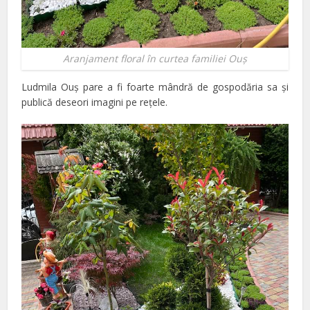
Aranjament floral în curtea familiei Ouş
Ludmila Ouş pare a fi foarte mândră de gospodăria sa şi
publică deseori imagini pe reţele.