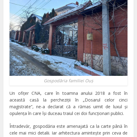
Gospodăria familiei Ouş
Un ofiţer CNA, care în toamna anului 2018 a fost în
această casă la percheziţii în „Dosarul celor cinci
magistrate”, ne-a declarat că a rămas uimit de luxul şi
opulenţa în care îşi duceau traiul cei doi funcţionari publici.
Întradevăr, gospodăria este amenajată ca la carte până în
cele mai mici detalii. Iar arhitectura aminteşte prin ceva de