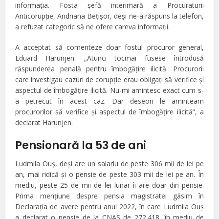
informaţia. Fosta şefă interimară a Procuraturii
Anticorupţie, Andriana Beţişor, deşi ne-a răspuns la telefon,
a refuzat categoric să ne ofere careva informaţii.
A acceptat să comenteze doar fostul procuror general,
Eduard Harunjen. „Atunci tocmai fusese întrodusă
răspunderea penală pentru îmbogăţire ilicită. Procurorii
care investigau cazuri de corupţie erau obligaţi să verifice şi
aspectul de îmbogăţire ilicită. Nu-mi amintesc exact cum s-
a petrecut în acest caz. Dar deseori le aminteam
procurorilor să verifice şi aspectul de îmbogăţire ilicită”, a
declarat Harunjen.
Pensionară la 53 de ani
Ludmila Ouş, deşi are un salariu de peste 306 mii de lei pe
an, mai ridică şi o pensie de peste 303 mii de lei pe an. În
mediu, peste 25 de mii de lei lunar îi are doar din pensie.
Prima menţiune despre pensia magistratei găsim în
Declaraţia de avere pentru anul 2022, în care Ludmila Ouş
a declarat o pensie de la CNAS de 272.418, în mediu de