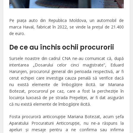
Pe piaţa auto din Republica Moldova, un automobil de
marca Haval, fabricat în 2022, se vinde la preţul de 21.400
de euro.
De ce au închis ochii procurorii
Sursele noastre din cadrul CNA ne-au comunicat că, după
intentarea „Dosarului celor cinci magistrate”, Eduard
Harunjen, procurorul general din perioada respectivă, ar fi
cerut echipei care investiga cauza penală să verifice dacă
nu există elemente de îmbogăţire ilicită. Iar Mariana
Botezat, procurorul pe caz, care a fost la percheziţie în
locuinţa luxoasă de pe strada Prepeliţei, ar fi dat asigurări
că nu există elemente de îmbogăţire ilicită.
Fosta procuroră anticorupţie Mariana Botezat, acum şefa
Aparatului Procuraturii Anticorupţie, nu ne-a răspuns la
apeluri şi mesaje pentru a ne confirma sau infirma