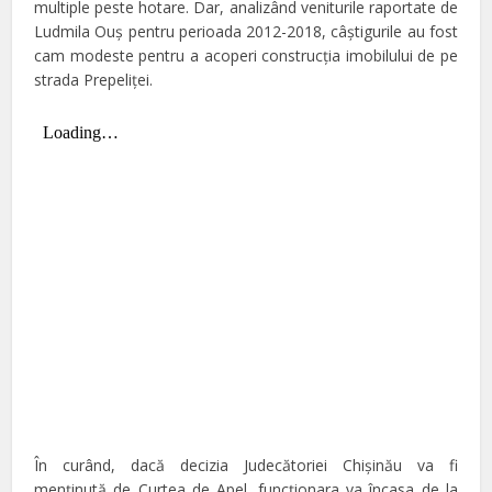
multiple peste hotare. Dar, analizând veniturile raportate de
Ludmila Ouş pentru perioada 2012-2018, câştigurile au fost
cam modeste pentru a acoperi construcţia imobilului de pe
strada Prepeliţei.
În curând, dacă decizia Judecătoriei Chişinău va fi
menţinută de Curtea de Apel, funcţionara va încasa de la