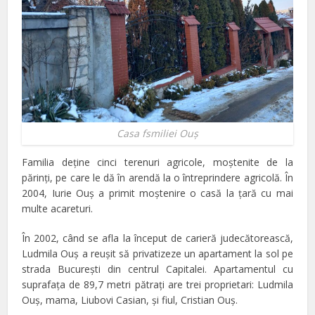
Casa fsmiliei Ouş
Familia deţine cinci terenuri agricole, moştenite de la
părinţi, pe care le dă în arendă la o întreprindere agricolă. În
2004, Iurie Ouş a primit moştenire o casă la ţară cu mai
multe acareturi.
În 2002, când se afla la început de carieră judecătorească,
Ludmila Ouş a reuşit să privatizeze un apartament la sol pe
strada Bucureşti din centrul Capitalei. Apartamentul cu
suprafaţa de 89,7 metri pătraţi are trei proprietari: Ludmila
Ouş, mama, Liubovi Casian, şi fiul, Cristian Ouş.