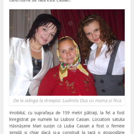
De la stânga la dreapta: Ludmila Ouş cu mama şi fiica
Imobilul, cu suprafaşa de 159 metri pătraţi, la fel a fost
înregistrat pe numele lui Liubovi Casian. Locuitorii satului
Hăsnăşenii Mari susţin că Liuba Casian a fost o femeie
simplă şi chiar dacă şi-a construit la ţară o gospodărie