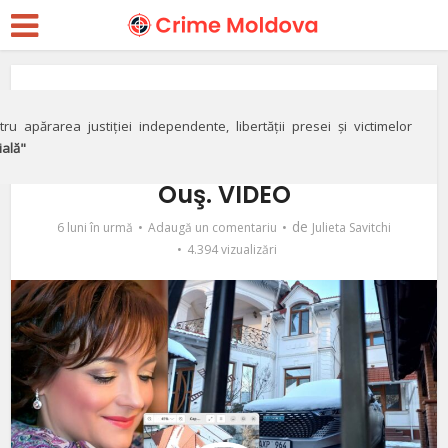
Investigații
Casa „secretă” a
ru apărarea justiției independente, libertății presei și victimelor
ială"
magistratei Ludmila
Ouş. VIDEO
de
6 luni în urmă
Adaugă un comentariu
Julieta Savitchi
4.394 vizualizări