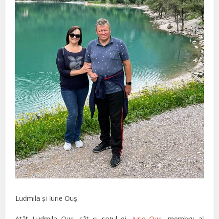
Ludmila şi Iurie Ouş
Atât Ludmila Ouş, cât şi soţul ei,
Iurie Ouş
, membru al