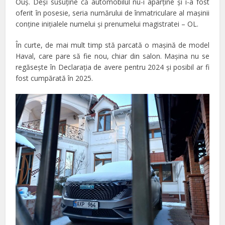
Ouş. Deşi susuţine că automobilul nu-i aparţine şi i-a fost
oferit în posesie, seria numărului de înmatriculare al maşinii
conţine iniţialele numelui şi prenumelui magistratei – OL.
În curte, de mai mult timp stă parcată o maşină de model
Haval, care pare să fie nou, chiar din salon. Maşina nu se
regăseşte în Declaraţia de avere pentru 2024 şi posibil ar fi
fost cumpărată în 2025.