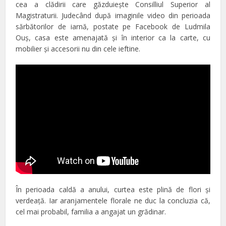
cea a clădirii care găzduieşte Consilliul Superior al
Magistraturii. Judecând după imaginile video din perioada
sărbătorilor de iarnă, postate pe Facebook de Ludmila
Ouş, casa este amenajată şi în interior ca la carte, cu
mobilier şi accesorii nu din cele ieftine.
În perioada caldă a anului, curtea este plină de flori şi
verdeaţă. Iar aranjamentele florale ne duc la concluzia că,
cel mai probabil, familia a angajat un grădinar.