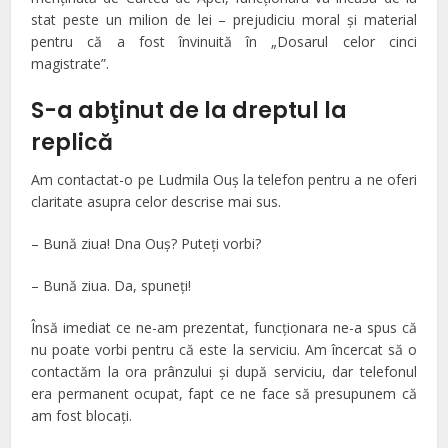
stat peste un milion de lei – prejudiciu moral şi material
pentru că a fost învinuită în „Dosarul celor cinci
magistrate”.
S-a abţinut de la dreptul la
replică
Am contactat-o pe Ludmila Ouş la telefon pentru a ne oferi
claritate asupra celor descrise mai sus.
– Bună ziua! Dna Ouş? Puteţi vorbi?
– Bună ziua. Da, spuneţi!
Însă imediat ce ne-am prezentat, funcţionara ne-a spus că
nu poate vorbi pentru că este la serviciu. Am încercat să o
contactăm la ora prânzului şi după serviciu, dar telefonul
era permanent ocupat, fapt ce ne face să presupunem că
am fost blocaţi.