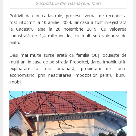
Gospodăria din Hăsnăşenii Mari
Potrivit datelor cadastrale, procesul verbal de recepţie a
fost întocmit la 10 aprilie 2024. Iar casa a fost înregistrată
la Cadastru abia la 20 noiembrie 2019. Cu valoarea
cadastrală de 1,4 milioane lei, cu mult sub valoarea de
piaţă.
Deşi mai multe surse arată că familia Ouş locuieşte de
mulţi ani în casa de pe strada Prepeliţei, darea imobilului în
exploatare a fost amânată, propietarii de facto
economisind prin neachitarea impozitelor pentru bunul
imobil.