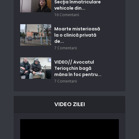
Secţia înmatriculare
vehicole din...
16 Comentarii
Moarte misterioasă
la o clinică privată
de...
7 Comentarii
VIDEO// Avocatul
Terioşchin bagă
mâna în foc pentru...
7 Comentarii
VIDEO ZILEI