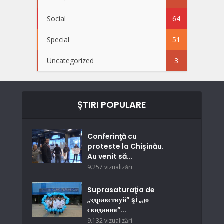
Social
64
Special
51
Uncategorized
3
ȘTIRI POPULARE
Conferinţă cu
proteste la Chişinău.
Au venit să...
9.257 vizualizări
Suprasaturaţia de
„здравствуй” şi „до
свидания”...
9.132 vizualizări