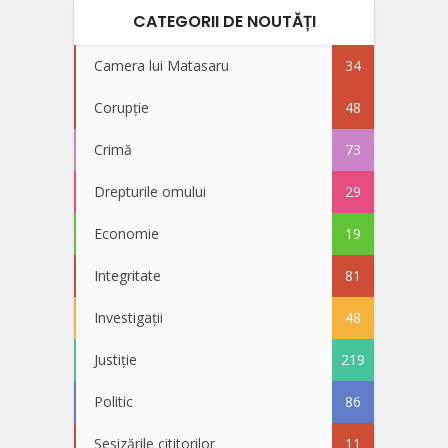
CATEGORII DE NOUTĂȚI
Camera lui Matasaru
34
Corupție
48
Crimă
73
Drepturile omului
29
Economie
19
Integritate
81
Investigații
48
Justiție
219
Politic
86
Sesizările cititorilor
11