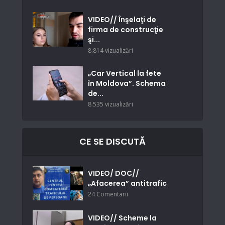
VIDEO// Înşelaţi de
firma de construcţie
şi...
8.814 vizualizări
„Car Vertical la fete
în Moldova”. Schema
de...
8.535 vizualizări
CE SE DISCUTĂ
VIDEO/ DOC//
„Afacerea” antitrafic
24 Comentarii
VIDEO// Scheme la