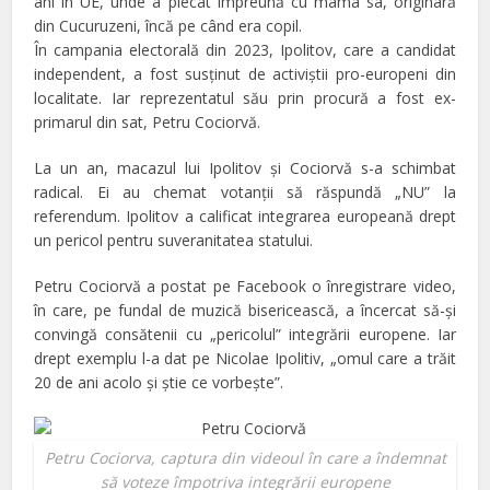
ani în UE, unde a plecat împreună cu mama sa, originară
din Cucuruzeni, încă pe când era copil.
În campania electorală din 2023, Ipolitov, care a candidat
independent, a fost susţinut de activiştii pro-europeni din
localitate. Iar reprezentatul său prin procură a fost ex-
primarul din sat, Petru Cociorvă.
La un an, macazul lui Ipolitov şi Cociorvă s-a schimbat
radical. Ei au chemat votanţii să răspundă „NU” la
referendum. Ipolitov a calificat integrarea europeană drept
un pericol pentru suveranitatea statului.
Petru Cociorvă a postat pe Facebook o înregistrare video,
în care, pe fundal de muzică bisericească, a încercat să-şi
convingă consătenii cu „pericolul” integrării europene. Iar
drept exemplu l-a dat pe Nicolae Ipolitiv, „omul care a trăit
20 de ani acolo şi ştie ce vorbeşte”.
Petru Cociorva, captura din videoul în care a îndemnat
să voteze împotriva integrării europene