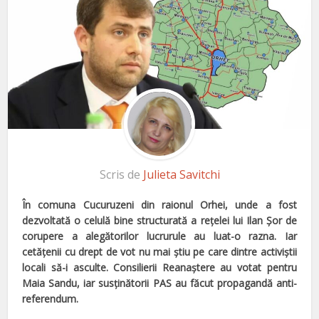
Scris de
Julieta Savitchi
În comuna Cucuruzeni din raionul Orhei, unde a fost
dezvoltată o celulă bine structurată a reţelei lui Ilan Şor de
corupere a alegătorilor lucrurule au luat-o razna. Iar
cetăţenii cu drept de vot nu mai ştiu pe care dintre activiştii
locali să-i asculte. Consilierii Reanaştere au votat pentru
Maia Sandu, iar susţinătorii PAS au făcut propagandă anti-
referendum.