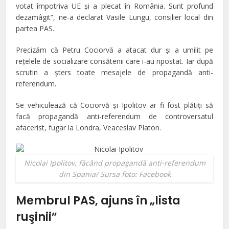
votat împotriva UE şi a plecat în România. Sunt profund
dezamâgit”, ne-a declarat Vasile Lungu, consilier local din
partea PAS.
Precizăm că Petru Cociorvă a atacat dur şi a umilit pe
reţelele de socializare consătenii care i-au ripostat. Iar după
scrutin a şters toate mesajele de propagandă anti-
referendum.
Se vehiculează că Cociorvă şi Ipolitov ar fi fost plătiţi să
facă propagandă anti-referendum de controversatul
afacerist, fugar la Londra, Veaceslav Platon.
Nicolai Ipolitov, făcând propagandă anti-referendum
din Spania/ Sursa foto: Facebook
Membrul PAS, ajuns în „lista
ruşinii”