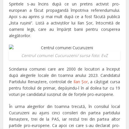
Spiritele s-au încins după ce un pretins activist pro-
european a făcut propagandă împotriva referendumului.
Apoi s-au aprins şi mai mult după ce a fost făcută publică
„lista ruşinii”. Listă a activiştilor lui Ilan Şor, întocmită de
oamenii legii, care au împărţit banii pentru coruperea
alegătorilor.
Centrul comunei Cucuruzeni/ sursa foto: EvZ
Scindarea comunei care are 2000 de locuitori a început
după alegerile locale din toamna anului 2023. Candidatul
Partidului Renaştere, controlat de
Ilan Şor
, a câştigat cursa
pentru fotoliul de primar, depăşindu-l în al doilea tur cu 19
voturi pe candidatul susţinut de de forţele pro-europene.
În urma alegerilor din toamna trecută, în consiliul local
Cucuruzeni au ajuns cinci consileri din partea partidului
Renaştere, trei de la PAS, iar restul trei din partea altor
partide pro-europene. Ca apoi cei care s-au declarat pro-