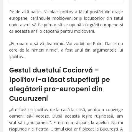
Pe de altă parte, Nicolae Ipolitov a făcut postări din oraşe
europene, cerându-le moldovenilor şi locuitorilor din satul
unde a vrut să fie primar să se opună integrării europene şi
că aceasta ar fi o capcană pentru moldoveni.
„Europa n-o să vă dea nimic. Voi vorbiţi de Putin. Dar el nu
cere de la nimeni nimic”, a fost unul din argumentele lui
Ipolitov.
Gestul duetului Cociorvă –
Ipolitov i-a lăsat stupefiaţi pe
alegătorii pro-europeni din
Cucuruzeni
„Am fost cu Ipolitov de la casă la casă, pentru a convinge
oamenii să-l voteze. După această ieşire ruşinoasă, am
vrut să-i „mulţumesc”. El nu mi-a răspuns la apeluri. Nu-mi
răspunde nici Petrea. Ultimul cică ar fi plecat la Bucureşti. A