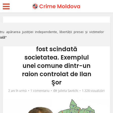
Politic
Satul în care lucrurile
ru apărarea justiției independente, libertății presei și victimelor
ială"
au luat-o razna. Cum a
fost scindată
societatea. Exemplul
unei comune dintr-un
raion controlat de Ilan
Şor
de
2 ani în urmă
1 comentariu
Julieta Savitchi
1.328 vizualizări