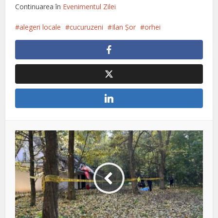
Continuarea în
Evenimentul Zilei
alegeri locale
cucuruzeni
Ilan Şor
orhei