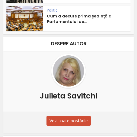
Politic
Cum a decurs prima şedinţă a
Parlamentului de...
DESPRE AUTOR
Julieta Savitchi
Vezi toate postările