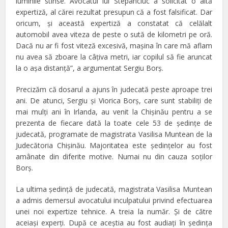
luminile stinse. Avocatul lui Stepanciuc a solicitat o altă
expertiză, al cărei rezultat presupun că a fost falsificat. Dar
oricum, şi această expertiză a constatat că celălalt
automobil avea viteza de peste o sută de kilometri pe oră.
Dacă nu ar fi fost viteză excesivă, maşina în care mă aflam
nu avea să zboare la câţiva metri, iar copilul să fie aruncat
la o aşa distanţă”, a argumentat Sergiu Borş.
Precizăm că dosarul a ajuns în judecată peste aproape trei
ani. De atunci, Sergiu şi Viorica Borş, care sunt stabiliţi de
mai mulţi ani în Irlanda, au venit la Chişinău pentru a se
prezenta de fiecare dată la toate cele 53 de şedinţe de
judecată, programate de magistrata Vasilisa Muntean de la
Judecătoria Chişinău. Majoritatea este şedinţelor au fost
amânate din diferite motive. Numai nu din cauza soţilor
Borş.
La ultima şedinţă de judecată, magistrata Vasilisa Muntean
a admis demersul avocatului inculpatului privind efectuarea
unei noi expertize tehnice. A treia la număr. Şi de către
aceiaşi experţi. După ce aceştia au fost audiaţi în şedinţa