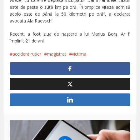
vitezei cu care se deplasa inculpatul. Dar în ambele cazuri
este de peste o sută km pe oră. În timp ce viteza admisă
acolo este de până la 50 kilometri pe oră”, a declarat
avocata Ala Raevschi.
Recent, a fost ziua de naştere a lui Marius Borş. Ar fi
împlinit 21 de ani.
accident rutier
magistrat
victima