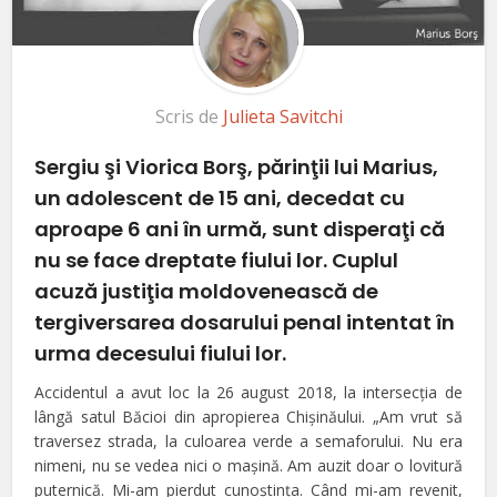
Scris de
Julieta Savitchi
Sergiu şi Viorica Borş, părinţii lui Marius,
un adolescent de 15 ani, decedat cu
aproape 6 ani în urmă, sunt disperaţi că
nu se face dreptate fiului lor. Cuplul
acuză justiţia moldovenească de
tergiversarea dosarului penal intentat în
urma decesului fiului lor.
Accidentul a avut loc la 26 august 2018, la intersecţia de
lângă satul Băcioi din apropierea Chişinăului. „Am vrut să
traversez strada, la culoarea verde a semaforului. Nu era
nimeni, nu se vedea nici o maşină. Am auzit doar o lovitură
puternică. Mi-am pierdut cunoştinţa. Când mi-am revenit,