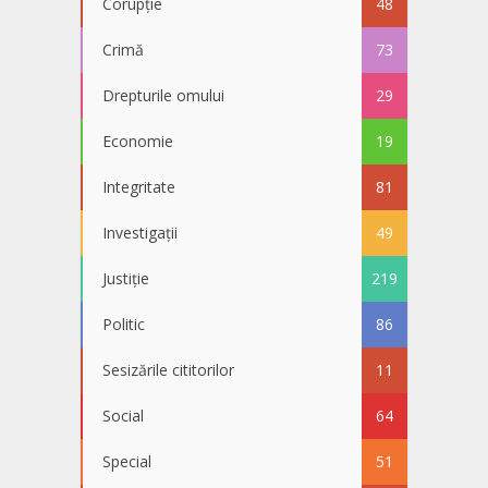
Corupție
48
Crimă
73
Drepturile omului
29
Economie
19
Integritate
81
Investigații
49
Justiție
219
Politic
86
Sesizările cititorilor
11
Social
64
Special
51