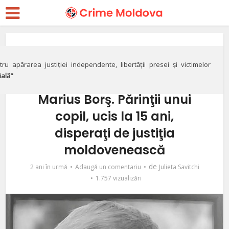
Justiție
VIDEO/DOC// Şase ani
ru apărarea justiției independente, libertății presei și victimelor
ială"
fără dreptate pentru
Marius Borş. Părinţii unui
copil, ucis la 15 ani,
disperaţi de justiţia
moldovenească
de
2 ani în urmă
Adaugă un comentariu
Julieta Savitchi
1.757 vizualizări