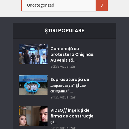
Uncategorized
3
ȘTIRI POPULARE
Conferinţă cu
proteste la Chişinău.
Au venit să...
9.259 vizualizări
Suprasaturaţia de
„здравствуй” şi „до
свидания”...
9.135 vizualizări
VIDEO// Înşelaţi de
firma de construcţie
şi...
8.815 vizualizări