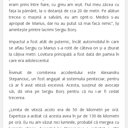
eram prins între fiare, cu greu am ieşit. Fiul meu zăcea cu
faţa la pământ, la o distanţă de cca 20 de metri. Pe alături
trecea o maşină a salvării, eu am oprit-o. Medicii s-au
apropiat de Marius, dar nu au putut să mai facă nimic”, îşi
aminteşte printre lacrimi Sergiu Borş.
Impactul a fost atât de puternic, încât automobilul în care
se aflau Sergiu cu Marius s-a rotit de câteva ori şi a zburat
la câţiva metri. Lovitura principală a fost dată din partea în
care era adolescentul.
Învinuit de comiterea accidentului este Alexandru
Stepanciuc, un fost angajat al sistemului peniteciar, pentru
că ar fi avut viteză excesivă. Acesta, susţinut de avocaţii
săi, dă vina pe Sergiu Borş pentru că nu i-ar fi cedat
trecerea.
„Limita de viteză acolo era de 50 de kilometri pe oră.
Expertiza a arătat că acesta avea în jur de 130 de kilometri
pe oră. Eu nu am văzut nici luminile, probabil că mergea cu