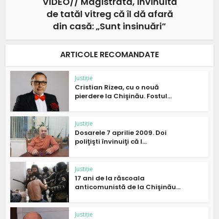
VIDEO// Magistrata, învinuită
de tatăl vitreg că îl dă afară
din casă: „Sunt insinuări”
ARTICOLE RECOMANDATE
Justiție
Cristian Rizea, cu o nouă
pierdere la Chişinău. Fostul...
Justiție
Dosarele 7 aprilie 2009. Doi
poliţişti învinuiţi că l...
Justiție
17 ani de la răscoala
anticomunistă de la Chişinău...
Justiție