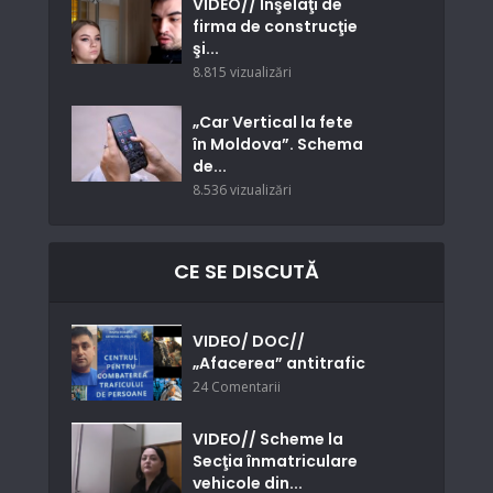
VIDEO// Înşelaţi de
firma de construcţie
şi...
8.815 vizualizări
„Car Vertical la fete
în Moldova”. Schema
de...
8.536 vizualizări
CE SE DISCUTĂ
VIDEO/ DOC//
„Afacerea” antitrafic
24 Comentarii
VIDEO// Scheme la
Secţia înmatriculare
vehicole din...