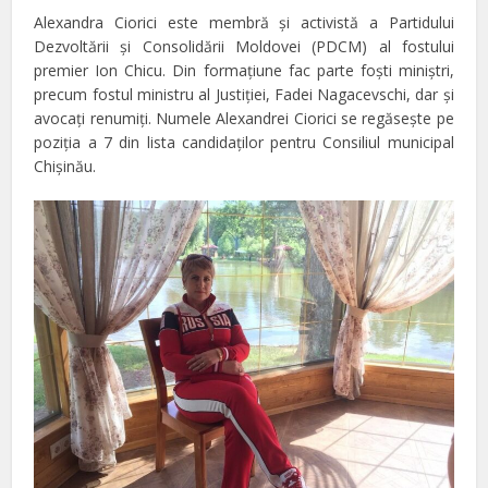
Alexandra Ciorici este membră şi activistă a Partidului
Dezvoltării şi Consolidării Moldovei (PDCM) al fostului
premier Ion Chicu. Din formaţiune fac parte foşti miniştri,
precum fostul ministru al Justiţiei, Fadei Nagacevschi, dar şi
avocaţi renumiţi. Numele Alexandrei Ciorici se regăseşte pe
poziţia a 7 din lista candidaţilor pentru Consiliul municipal
Chişinău.