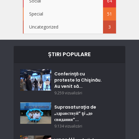
Social
64
Special
51
Uncategorized
3
ȘTIRI POPULARE
Conferinţă cu
proteste la Chişinău.
Au venit să...
9.259 vizualizări
Suprasaturaţia de
„здравствуй” şi „до
свидания”...
9.134 vizualizări