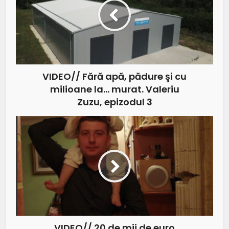
VIDEO// Fără apă, pădure şi cu
milioane la… murat. Valeriu
Zuzu, epizodul 3
VIDEO// 20 de mii de euro