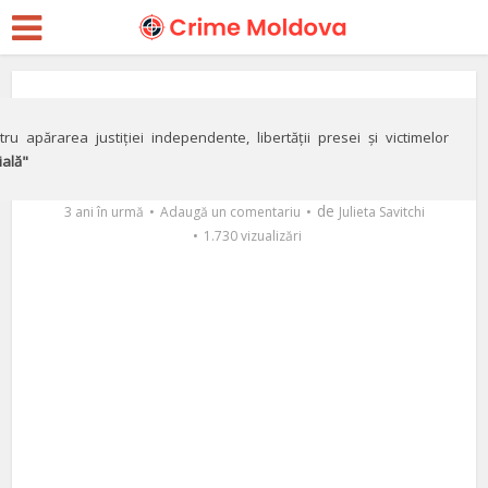
Corupție
Poliţistă, sub protecţie
ru apărarea justiției independente, libertății presei și victimelor
ială"
de… partid
de
3 ani în urmă
Adaugă un comentariu
Julieta Savitchi
1.730 vizualizări