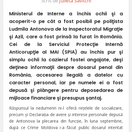
Scris de
Julieta Savitchi
Ministerul de Interne a închis ochii şi a
acoperit-o pe cât a fost posibil pe poliţista
Ludmila Antonova de la Inspectoratul Migraţie
şi Azil, care a fost prinsă la furat în România.
Cei de la Serviciul Protecţie Internă
Anticorupţie al MAI (SPIA) au închis pur şi
simplu ochii la cazierul fostei angajate, deşi
deţinea informaţii despre dosarul penal din
România, accesarea ilegală a datelor cu
caracter personal, iar pe numele ei a fost
depusă şi plângere pentru deposedarea de
mijloace financiare şi presupus şantaj.
Răspunsul la nedumeriri ni-l oferă reţelele de socializare,
precum şi Declaraţia de avere şi interese personale depusă
de Antonova la plecarea din funcţie, în luna septembrie,
după ce Crime Moldova i-a făcut public dosarul intentat