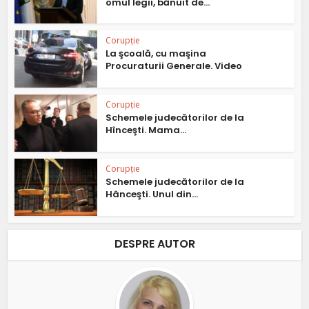
omul legii, bănuit de...
Corupție
La şcoală, cu maşina
Procuraturii Generale. Video
Corupție
Schemele judecătorilor de la
Hînceşti. Mama...
Corupție
Schemele judecătorilor de la
Hânceşti. Unul din...
DESPRE AUTOR