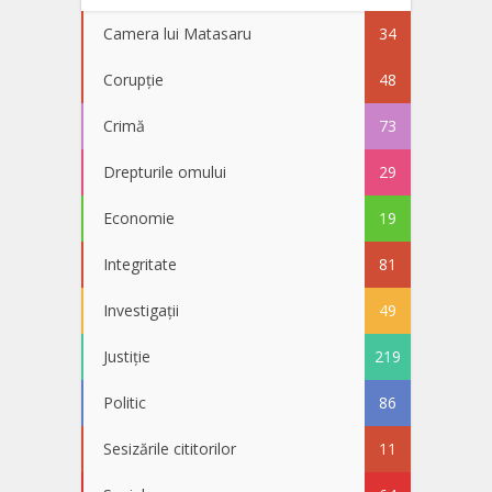
Camera lui Matasaru
34
Corupție
48
Crimă
73
Drepturile omului
29
Economie
19
Integritate
81
Investigații
49
Justiție
219
Politic
86
Sesizările cititorilor
11