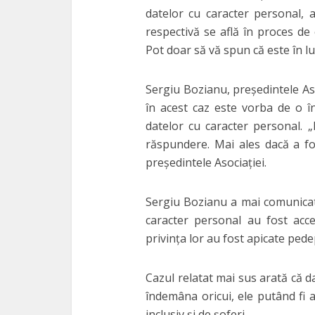
datelor cu caracter personal,
respectivă se află în proces de 
Pot doar să vă spun că este în lu
Sergiu Bozianu, preşedintele Aso
în acest caz este vorba de o înc
datelor cu caracter personal. „
răspundere. Mai ales dacă a fol
preşedintele Asociaţiei.
Sergiu Bozianu a mai comunicat
caracter personal au fost acces
privinţa lor au fost apicate pede
Cazul relatat mai sus arată că d
îndemâna oricui, ele putând fi 
inclusiv şi de şoferi.