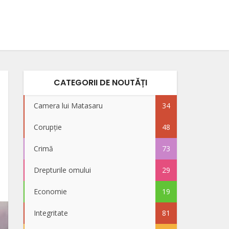
CATEGORII DE NOUTĂȚI
Camera lui Matasaru
34
Corupție
48
Crimă
73
Drepturile omului
29
Economie
19
Integritate
81