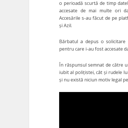
o perioadă scurtă de timp datele
accesate de mai multe ori dat
Accesările s-au făcut de pe pla
şi Azil.
Bărbatul a depus o solicitare 
pentru care i-au fost accesate da
În răspunsul semnat de către un
iubit al poliţistei, cât şi rudele
şi nu există niciun motiv legal p