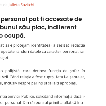
is de
Julieta Savitchi
 personal pot fi accesate de
 bunul său plac, indiferent
 o ocupă.
at să-i protejăm identitatea) a sesizat redacţia
 repetate rânduri datele cu caracter personal, iar
uşoi.
o poliţistă, care deţinea funcţia de şofer în
Azil. Când relaţia a fost ruptă, fata l-a şantajat,
, inclusiv despre părinţi şi ceilalţi apropiaţi.
ţia Servicii Publice, solicitând informaţia dacă i-
er personal. Din răspunsul primit a aflat că într-