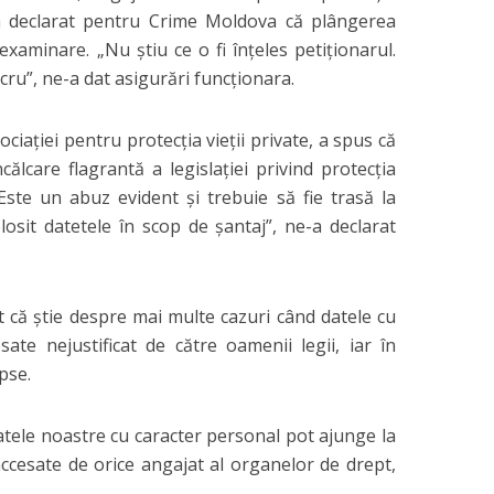
 a declarat pentru Crime Moldova că plângerea
examinare. „Nu ştiu ce o fi înţeles petiţionarul.
cru”, ne-a dat asigurări funcţionara.
ciaţiei pentru protecţia vieţii private, a spus că
ălcare flagrantă a legislaţiei privind protecţia
Este un abuz evident şi trebuie să fie trasă la
osit datetele în scop de şantaj”, ne-a declarat
 că ştie despre mai multe cazuri când datele cu
ate nejustificat de către oamenii legii, iar în
pse.
atele noastre cu caracter personal pot ajunge la
accesate de orice angajat al organelor de drept,