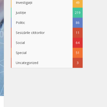
Investigații
49
Justiție
219
Politic
86
Sesizările cititorilor
11
Social
64
Special
51
Uncategorized
3