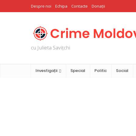
Despre noi
Echipa
Contacte
Donații
cu Julieta Savițchi
Investigații
Special
Politic
Social