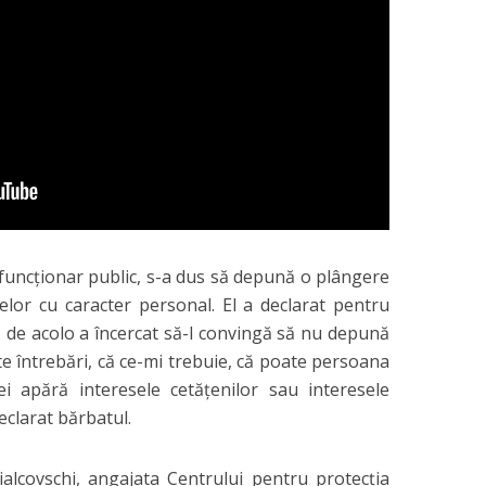
 funcţionar public, s-a dus să depună o plângere
elor cu caracter personal. El a declarat pentru
 de acolo a încercat să-l convingă să nu depună
te întrebări, că ce-mi trebuie, că poate persoana
ei apără interesele cetăţenilor sau interesele
declarat bărbatul.
ialcovschi, angajata Centrului pentru protecţia