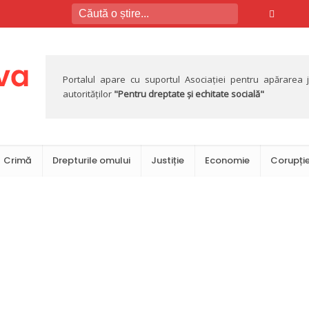
Portalul apare cu suportul Asociației pentru apărarea jus
autorităților
"Pentru dreptate și echitate socială"
Crimă
Drepturile omului
Justiție
Economie
Corupți