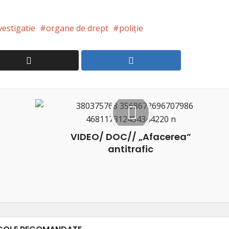
vestigatie
organe de drept
poliţie
VIDEO/ DOC// „Afacerea”
antitrafic