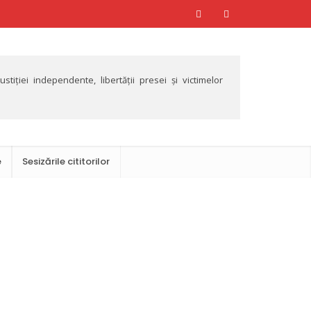
tiției independente, libertății presei și victimelor
e
Sesizările cititorilor