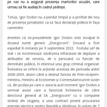
pe caz nu a asigurat prezenţa martorilor acuzări, care
urmau să fie audiaţi în cadrul şedinţei.
Totuşi, Igor Dodon nu a pierdut timpul şi a profitat din nou
de prezenţa jurnaliştilor ca să facă declaraţii politice în faşa
camerelor
Amintim că ex-preşedintele Igor Dodon este inculpat în
dosarul numit generic „Energocom”. Dosarul a fost
expediat în instanţă pe 9 septembrie 2022. Fostului șef de
stat i se incriminează săvârșirea infracțiunii de depășire a
atribuțiilor de serviciu, de o persoană cu funcție de
demnitate publică, în interesul unui grup criminal organizat.
Învinuirea se referă la acțiunile acestuia din perioada anilor
2008-2009, atunci când a deținut funcția de Prim-viceprim-
ministru, ministru al Economiei și Comerțuluirocurorii susţin
că, din poziția pe care o avea la acel moment Igor Dodon a
semnat avizul care a favorizat încheierea de către
directorul general al SA „Energocom” cu o companie
străină din Ungaria, a unui contract privind procurarea
energiei electrice pentru Republica Moldova, în volum de 2