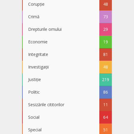
Corupție
48
Crimă
73
Drepturile omului
29
Economie
19
Integritate
81
Investigații
48
Justiție
219
Politic
86
Sesizările cititorilor
11
Social
64
Special
51