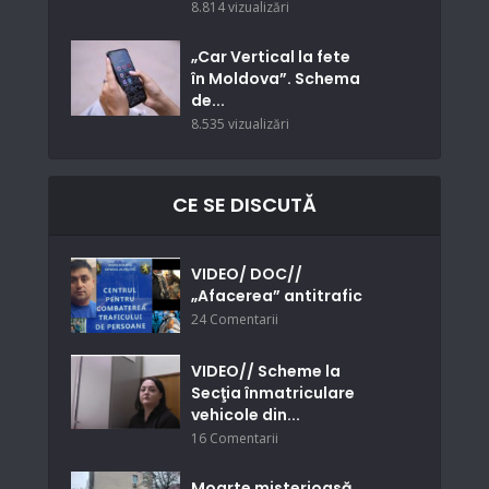
8.814 vizualizări
„Car Vertical la fete
în Moldova”. Schema
de...
8.535 vizualizări
CE SE DISCUTĂ
VIDEO/ DOC//
„Afacerea” antitrafic
24 Comentarii
VIDEO// Scheme la
Secţia înmatriculare
vehicole din...
16 Comentarii
Moarte misterioasă