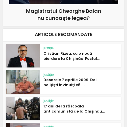
Magistratul Gheorghe Balan
nu cunoaşte legea?
ARTICOLE RECOMANDATE
Justiție
Cristian Rizea, cu o nouă
pierdere la Chişinău. Fostul...
Justiție
Dosarele 7 aprilie 2009. Doi
poliţişti învinuiţi că l...
Justiție
17 ani de la răscoala
anticomunistă de la Chişinău...
Justiție