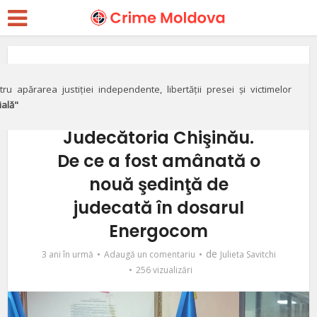
Justiție
VIDEO// Ex-preşedintele
ru apărarea justiției independente, libertății presei și victimelor
ială"
Igor Dodon, vedetă la
Judecătoria Chişinău.
De ce a fost amânată o
nouă şedinţă de
judecată în dosarul
Energocom
de
3 ani în urmă
Adaugă un comentariu
Julieta Savitchi
256 vizualizări