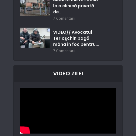
la o clinică privată
de...
7 Comentarii
VIDEO// Avocatul
Terioşchin bagă
mâna în foc pentru...
7 Comentarii
VIDEO ZILEI