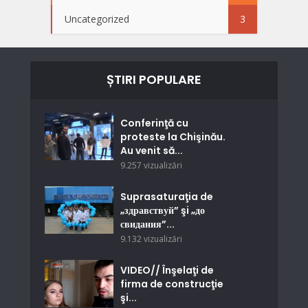
Uncategorized
3
ȘTIRI POPULARE
Conferinţă cu
proteste la Chişinău.
Au venit să...
9.257 vizualizări
Suprasaturaţia de
„здравствуй” şi „до
свидания”...
9.132 vizualizări
VIDEO// Înşelaţi de
firma de construcţie
şi...