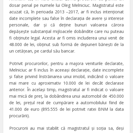
dosar penal pe numele lui Oleg Melniciuc. Magistratul este
acuzat că, în perioada 2013 –2017, ar fi inclus intenţionat
date incomplete sau false în declaraţia de avere şi interese
personale, dar și că deține bunuri valoarea cărora
depăşeşte substanţial mijloacele dobândite care nu puteau
fi obţinute legal. Acesta ar fi omis includerea unui venit de
48.000 de lei, obținut sub formă de depuneri bănești de la
un cetățean, pe cardul său bancar.
Potrivit procurorilor, pentru a majora veniturile declarate,
Melniciuc ar fi inclus în aceeași declarație, date incomplete
și false privind înstrăinarea unui imobil, indicând o valoare
mai mare cu aproximativ 10.000 de lei decât declarase
anterior. În același timp, magistratul ar fi indicat o valoare
mai mică de preț, la dobândirea unui automobil de 450.000
de lei, prețul real de cumpărare a automobilului fiind de
41.000 de euro (895.555 de lei potrivit ratei BNM la data
procurării).
Procurorii au mai stabilit că magistratul și soția sa, deși