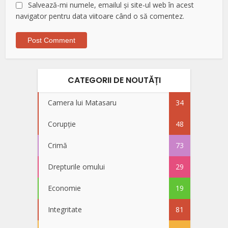
Salvează-mi numele, emailul și site-ul web în acest
navigator pentru data viitoare când o să comentez.
CATEGORII DE NOUTĂȚI
Camera lui Matasaru
34
Corupție
48
Crimă
73
Drepturile omului
29
Economie
19
Integritate
81