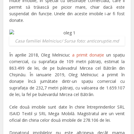
multe imobile, în special cu destinaţie comercială, care îi
permit să trăiască pe picior mare, chiar dacă este
suspendat din funcţie. Unele din aceste imobile i-ar fi fost
donate.
Casa familiei Melniciuc/ Sursa foto: anticoruptie.md
În aprilie 2018, Oleg Melniciuc
a primit donaţie
un spaţiu
comercial, cu suprafaţa de 109 metri pătraţi, estimat la
863.499 de lei, de pe bulevadrul Mircea cel Bătrân din
Chişinău. În ianuarie 2019, Oleg Melniciuc a primit în
donaţie încă jumătate dintr-un spaţiu comercial cu
suprafaţa de 232,7 metri pătraţi, cu valoarea de 1.659.107
de lei, la fel pe bulevardul Mircea cel Bătrân.
Cele două imobile sunt date în chirie întreprinderilor SRL
ISAID Textil şi SRL Mega Mobilă. Magistratul are un venit
oficial din chiria celor două imobile de 278.106 de lei.
Donatorul imobilelor nu este altcineva decât mama