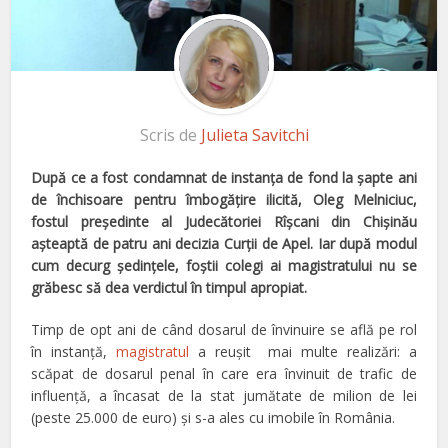
Scris de
Julieta Savitchi
După ce a fost condamnat de instanţa de fond la şapte ani
de închisoare pentru îmbogăţire ilicită, Oleg Melniciuc,
fostul preşedinte al Judecătoriei Rîşcani din Chişinău
aşteaptă de patru ani decizia Curţii de Apel. Iar după modul
cum decurg şedinţele, foştii colegi ai magistratului nu se
grăbesc să dea verdictul în timpul apropiat.
Timp de opt ani de când dosarul de învinuire se află pe rol
în instanţă,
magistratul
a reuşit mai multe realizări: a
scăpat de dosarul penal în care era învinuit de trafic de
influenţă, a încasat de la stat jumătate de milion de lei
(peste 25.000 de euro) şi s-a ales cu imobile în România.