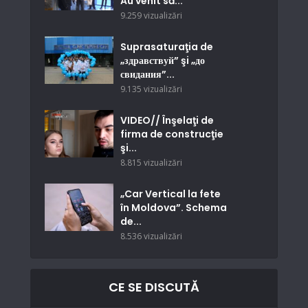
Au venit să...
9.259 vizualizări
Suprasaturaţia de
„здравствуй” şi „до
свидания”...
9.135 vizualizări
VIDEO// Înşelaţi de
firma de construcţie
şi...
8.815 vizualizări
„Car Vertical la fete
în Moldova”. Schema
de...
8.536 vizualizări
CE SE DISCUTĂ