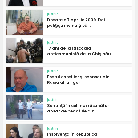
Justiție
Dosarele 7 aprilie 2009. Doi
poliţişti învinuiţi că l...
Justiție
17 ani de la răscoala
anticomunistă de la Chişinău...
Justiție
Fostul consilier şi sponsor din
Rusia al lui Igor...
Justiție
Sentinţă în cel mai răsunător
dosar de pedofilie din...
Justiție
Insolvenţa în Republica