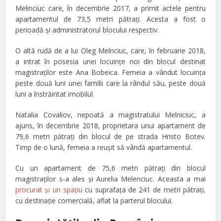
Melinciuc care, în decembrie 2017, a primit actele pentru
apartamentul de 73,5 metri pătraţi. Acesta a fost o
perioadă şi administratorul blocului respectiv.
O altă rudă de a lui Oleg Melnciuc, care, în februarie 2018,
a intrat în posesia unei locuinţe noi din blocul destinat
magistraţilor este Ana Bobeica. Femeia a vândut locuinţa
peste două luni unei familii care la rândul său, peste două
luni a înstrăintat imobilul.
Natalia Covaliov, nepoată a magistratului Melniciuc, a
ajuns, în decembrie 2018, proprietara unui apartament de
79,6 metri pătraţi din blocul de pe strada Hristo Botev.
Timp de o lună, femeia a reuşit să vândă apartamentul.
Cu un apartament de 75,6 metri pătraţi din blocul
magistraţilor s-a ales şi Aurelia Melenciuc. Aceasta a mai
procurat şi un spaţiu
cu suprafaţa de 241 de metri pătraţi,
cu destinaţie comercială, aflat la parterul blocului.