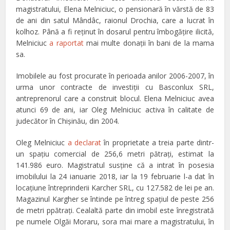
magistratului, Elena Melniciuc, o pensionară în vărstă de 83
de ani din satul Mândâc, raionul Drochia, care a lucrat în
kolhoz. Până a fi reţinut în dosarul pentru îmbogăţire ilicită,
Melniciuc
a raportat
mai multe donaţii în bani de la mama
sa.
Imobilele au fost procurate în perioada anilor 2006-2007, în
urma unor contracte de investiţii cu Basconlux SRL,
antreprenorul care a construit blocul. Elena Melniciuc avea
atunci 69 de ani, iar Oleg Melniciuc activa în calitate de
judecător în Chişinău, din 2004.
Oleg Melniciuc
a declarat
în proprietate a treia parte dintr-
un spaţiu comercial de 256,6 metri pătraţi, estimat la
141.986 euro. Magistratul susţine că a intrat în posesia
imobilului la 24 ianuarie 2018, iar la 19 februarie l-a dat în
locaţiune întreprinderii Karcher SRL, cu 127.582 de lei pe an.
Magazinul Kargher se întinde pe întreg spaţiul de peste 256
de metri ppătraţi. Cealaltă parte din imobil este înregistrată
pe numele Olgăi Moraru, sora mai mare a magistratului, în