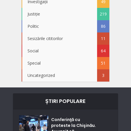
Investigații
49
Justiție
219
Politic
86
Sesizările cititorilor
11
Social
64
Special
51
Uncategorized
3
ȘTIRI POPULARE
Conferinţă cu
proteste la Chişinău.