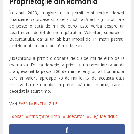
Proprietăţile din România
În anul 2023, magistratul a primit mai multe donații
financiare valoroase și a reușit să facă achiziții imobiliare
de peste o sută de mii de euro. Este vorba despre un
apartament de 64 de metri pătrați în Voluntari, suburbie a
Bucureştiului, dar și un alt bun imobil de 11 metri pătrați,
achiziționat cu aproape 16 mii de euro.
Judecătorul a primit o donație de 50 de mii de euro de la
mama sa. Tot ca donație, a primit și un teren intravilan de
5 ari, evaluat la peste 300 de mii de lei și un alt bun imobil
care ar valora aproape 73 de mii lei. Şi de această dată
este vorba de donaţii din partea bătrânei mame, care a
decedat la scurt timp.
Vezi
EVENIMENTUL ZILEI
dosar
îmbogăţire ilicită
judecator
Oleg Melniciuc