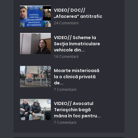
VIDEO/ DOC//
„Afacerea” antitrafic
24 Comentarii
VIDEO// Scheme la
Secţia înmatriculare
vehicole din...
16 Comentarii
Moarte misterioasă
la o clinică privată
de...
7 Comentarii
VIDEO// Avocatul
Terioşchin bagă
mâna în foc pentru...
7 Comentarii