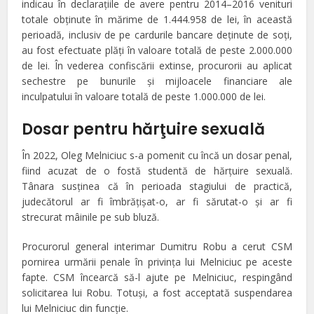
indicau în declarațiile de avere pentru 2014–2016 venituri
totale obținute în mărime de 1.444.958 de lei, în această
perioadă, inclusiv de pe cardurile bancare deținute de soți,
au fost efectuate plăți în valoare totală de peste 2.000.000
de lei. În vederea confiscării extinse, procurorii au aplicat
sechestre pe bunurile și mijloacele financiare ale
inculpatului în valoare totală de peste 1.000.000 de lei.
Dosar pentru hărţuire sexuală
În 2022, Oleg Melniciuc s-a pomenit cu încă un dosar penal,
fiind acuzat de o fostă studentă de hărțuire sexuală.
Tânara susținea că în perioada stagiului de practică,
judecătorul ar fi îmbrățișat-o, ar fi sărutat-o și ar fi
strecurat mâinile pe sub bluză.
Procurorul general interimar Dumitru Robu a cerut CSM
pornirea urmării penale în privința lui Melniciuc pe aceste
fapte. CSM încearcă să-l ajute pe Melniciuc, respingând
solicitarea lui Robu. Totuşi, a fost acceptată suspendarea
lui Melniciuc din funcţie.