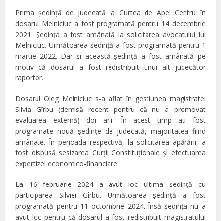
Prima şedinţă de judecată la Curtea de Apel Centru în
dosarul Melniciuc a fost programată pentru 14 decembrie
2021. Şedinţa a fost amânată la solicitarea avocatului lui
Melniciuc. Următoarea şedinţă a fost programată pentru 1
martie 2022. Dar şi această şedinţă a fost amânată pe
motiv că dosarul a fost redistribuit unui alt judecător
raportor.
Dosarul Oleg Melniciuc s-a aflat în gestiunea magistratei
Silvia Gîrbu (demisă recent pentru că nu a promovat
evaluarea externă) doi ani. În acest timp au fost
programate nouă şedinţe de judecată, majoritatea fiind
amânate. În perioada respectivă, la solicitarea apărării, a
fost dispusă sesizarea Curţii Constituţionale şi efectuarea
expertizei economico-financiare.
La 16 februarie 2024 a avut loc ultima şedinţă cu
participarea Silviei Gîrbu. Următoarea şedinţă a fost
programată pentru 11 octombrie 2024. Însă şedinţa nu a
avut loc pentru că dosarul a fost redistribuit magistratului