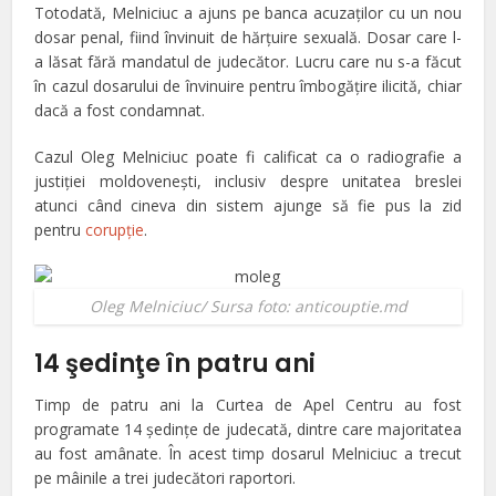
Totodată, Melniciuc a ajuns pe banca acuzaţilor cu un nou
dosar penal, fiind învinuit de hărţuire sexuală. Dosar care l-
a lăsat fără mandatul de judecător. Lucru care nu s-a făcut
în cazul dosarului de învinuire pentru îmbogăţire ilicită, chiar
dacă a fost condamnat.
Cazul Oleg Melniciuc poate fi calificat ca o radiografie a
justiţiei moldoveneşti, inclusiv despre unitatea breslei
atunci când cineva din sistem ajunge să fie pus la zid
pentru
corupţie
.
Oleg Melniciuc/ Sursa foto: anticouptie.md
14 şedinţe în patru ani
Timp de patru ani la Curtea de Apel Centru au fost
programate 14 şedinţe de judecată, dintre care majoritatea
au fost amânate. În acest timp dosarul Melniciuc a trecut
pe mâinile a trei judecători raportori.