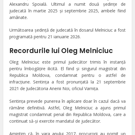
Alexandru Spoială. Ultimul a numit două şedinţe de
judecată în martie 2025 şi septembrie 2025, ambele fiind
amânate.
Următoarea şedinţă de judecată în dosarul Melniciuc a fost
programată pentru 21 ianuarie 2026.
Recordurile lui Oleg Melniciuc
Oleg Melniciuc este primul judecător trimis în instanță
pentru îmbogățire ilicită. El fiind şi singurul magistrat din
Republica Moldova, condamnat pentru o astfel de
infracţiune. Sentinţa a fost pronunţată la 21 septembrie
2021 de Judecătoria Anenii Noi, oficiul Varniţa.
Sentinţa prevede punerea în aplicare doar în cazul dacă va
rămâne definitivă. Astfel, Oleg Melniciuc a ajuns primul
magistrat condamnat penal din Republica Moldova, care a
continuat să-şi exercite mandatul de judecător.
Amintim că, în vara anului 2017, procurorii au pornit un