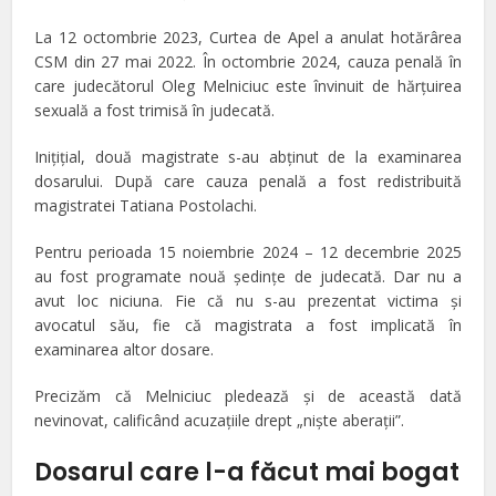
La 12 octombrie 2023, Curtea de Apel a anulat hotărârea
CSM din 27 mai 2022. În octombrie 2024, cauza penală în
care judecătorul Oleg Melniciuc este învinuit de hărțuirea
sexuală a fost trimisă în judecată.
Iniţiţial, două magistrate s-au abţinut de la examinarea
dosarului. După care cauza penală a fost redistribuită
magistratei Tatiana Postolachi.
Pentru perioada 15 noiembrie 2024 – 12 decembrie 2025
au fost programate nouă şedinţe de judecată. Dar nu a
avut loc niciuna. Fie că nu s-au prezentat victima şi
avocatul său, fie că magistrata a fost implicată în
examinarea altor dosare.
Precizăm că Melniciuc pledează şi de această dată
nevinovat, calificând acuzaţiile drept „niște aberații”.
Dosarul care l-a făcut mai bogat