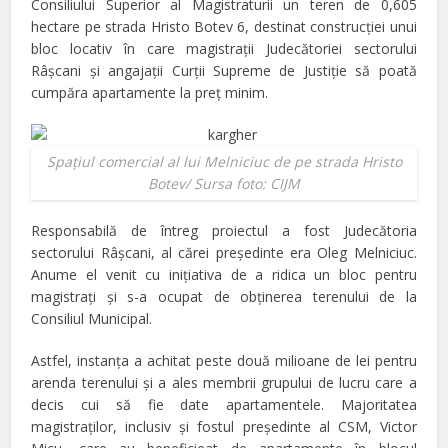
Consiliului Superior al Magistraturii un teren de 0,605
hectare pe strada Hristo Botev 6, destinat construcției unui
bloc locativ în care magistrații Judecătoriei sectorului
Râșcani și angajații Curții Supreme de Justiţie să poată
cumpăra apartamente la preț minim.
Spaţiul comercial al lui Melniciuc de pe strada Hristo
Botev/ Sursa foto: CIJM
Responsabilă de întreg proiectul a fost Judecătoria
sectorului Râșcani, al cărei președinte era Oleg Melniciuc.
Anume el venit cu inițiativa de a ridica un bloc pentru
magistrați și s-a ocupat de obținerea terenului de la
Consiliul Municipal.
Astfel, instanța a achitat peste două milioane de lei pentru
arenda terenului și a ales membrii grupului de lucru care a
decis cui să fie date apartamentele. Majoritatea
magistraţilor, inclusiv şi fostul preşedinte al CSM, Victor