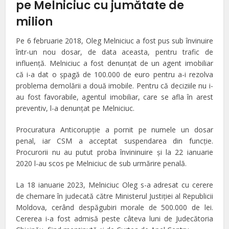
pe Melniciuc cu jumătate de
milion
Pe 6 februarie 2018, Oleg Melniciuc a fost pus sub învinuire
într-un nou dosar, de data aceasta, pentru trafic de
influență. Melniciuc a fost denunţat de un agent imobiliar
că i-a dat o şpagă de 100.000 de euro pentru a-i rezolva
problema demolării a două imobile. Pentru că deciziile nu i-
au fost favorabile, agentul imobiliar, care se afla în arest
preventiv, l-a denunţat pe Melniciuc.
Procuratura Anticorupţie a pornit pe numele un dosar
penal, iar CSM a acceptat suspendarea din funcţie.
Procurorii nu au putut proba învininuire şi la 22 ianuarie
2020 l-au scos pe Melniciuc de sub urmărire penală.
La 18 ianuarie 2023, Melniciuc Oleg s-a adresat cu cerere
de chemare în judecată către Ministerul Justiției al Republicii
Moldova, cerând despăgubiri morale de 500.000 de lei.
Cererea i-a fost admisă peste câteva luni de Judecătoria