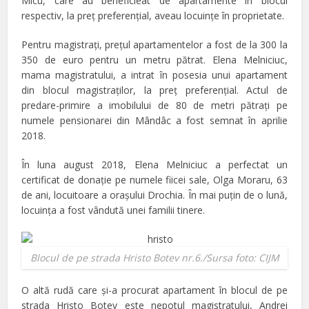
Micu, care au beneficieat de apartamente în blocul
respectiv, la preţ preferenţial, aveau locuinţe în proprietate.
Pentru magistraţi, preţul apartamentelor a fost de la 300 la
350 de euro pentru un metru pătrat. Elena Melniciuc,
mama magistratului, a intrat în posesia unui apartament
din blocul magistraţilor, la preţ preferenţial. Actul de
predare-primire a imobilului de 80 de metri pătraţi pe
numele pensionarei din Mândâc a fost semnat în aprilie
2018.
În luna august 2018, Elena Melniciuc a perfectat un
certificat de donaţie pe numele fiicei sale, Olga Moraru, 63
de ani, locuitoare a oraşului Drochia. În mai puţin de o lună,
locuinţa a fost vândută unei familii tinere.
Blocul de pe strada Hristo Botev nr.6./Sursa foto: CIJM
O altă rudă care şi-a procurat apartament în blocul de pe
strada Hristo Botev este nepotul magistratului, Andrei