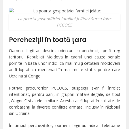
La poarta gospodăriei familiei Jelăuc/ Sursa foto:
PCCOCS
Percheziţii în toată ţara
Oamenii legii au descins miercuri cu percheziţii pe întreg
teritoriul Republicii Moldova în cadrul unei cauze penale
pornite în baza unor indicii că mai mulți cetățeni moldoveni
ar fi luptat ca mercenari în mai multe state, printre care
Ucraina și Congo.
Potrivit procurorilor PCCOCS, suspecții s-ar fi înrolat
intenționat, pentru bani, în grupări militare ilegale, de tipul
„Wagner” și altele similare. Aceștia ar fi luptat în calitate de
combatanți la diverse conflicte armate, inclusiv în războiul
din Ucraina.
În timpul perchezițiilor, oamenii legii au ridicat telefoane