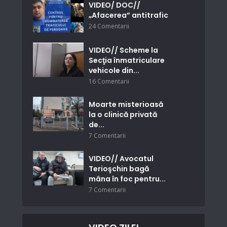
VIDEO/ DOC//
„Afacerea” antitrafic
24 Comentarii
VIDEO// Scheme la
Secţia înmatriculare
vehicole din...
16 Comentarii
Moarte misterioasă
la o clinică privată
de...
7 Comentarii
VIDEO// Avocatul
Terioşchin bagă
mâna în foc pentru...
7 Comentarii