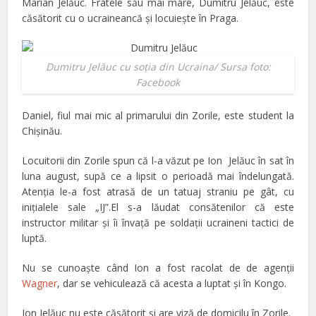
Marian Jelăuc. Fratele său mai mare, Dumitru Jelăuc, este
căsătorit cu o ucraineancă şi locuieşte în Praga.
Dumitru Jelăuc cu soţia din Ucraina/ Sursa foto:
Facebook
Daniel, fiul mai mic al primarului din Zorile, este student la
Chişinău.
Locuitorii din Zorile spun că l-a văzut pe Ion Jelăuc în sat în
luna august, supă ce a lipsit o perioadă mai îndelungată.
Atenţia le-a fost atrasă de un tatuaj straniu pe gât, cu
iniţialele sale „IJ”.El s-a lăudat consătenilor că este
instructor militar şi îi învaţă pe soldaţii ucraineni tactici de
luptă.
Nu se cunoaşte când Ion a fost racolat de de agenţii
Wagner
, dar se vehiculează că acesta a luptat şi în Kongo.
Ion Jelăuc nu este căsătorit şi are viză de domicilu în Zorile.