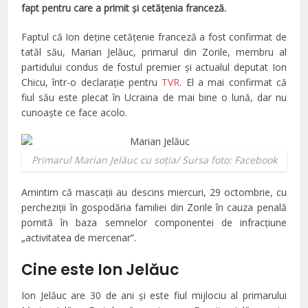
fapt pentru care a primit şi cetăţenia franceză.
Faptul că Ion deţine cetăţenie franceză a fost confirmat de
tatăl său, Marian Jelăuc, primarul din Zorile, membru al
partidului condus de fostul premier şi actualul deputat Ion
Chicu, într-o declaraţie pentru
TVR
. El a mai confirmat că
fiul său este plecat în Ucraina de mai bine o lună, dar nu
cunoaşte ce face acolo.
Primarul Marian Jelăuc cu soţia/ Sursa foto: Facebook
Amintim că mascaţii au descins miercuri, 29 octombrie, cu
percheziţii în gospodăria familiei din Zorile în cauza penală
pornită în baza semnelor componentei de infracțiune
„activitatea de mercenar”.
Cine este Ion Jelăuc
Ion Jelăuc are 30 de ani şi este fiul mijlociu al primarului