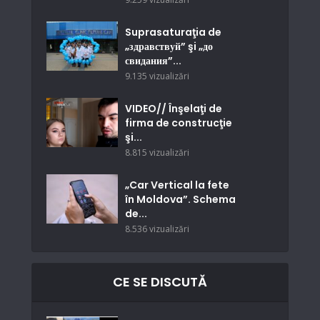
Suprasaturaţia de
„здравствуй” şi „до
свидания”...
9.135 vizualizări
VIDEO// Înşelaţi de
firma de construcţie
şi...
8.815 vizualizări
„Car Vertical la fete
în Moldova”. Schema
de...
8.536 vizualizări
CE SE DISCUTĂ