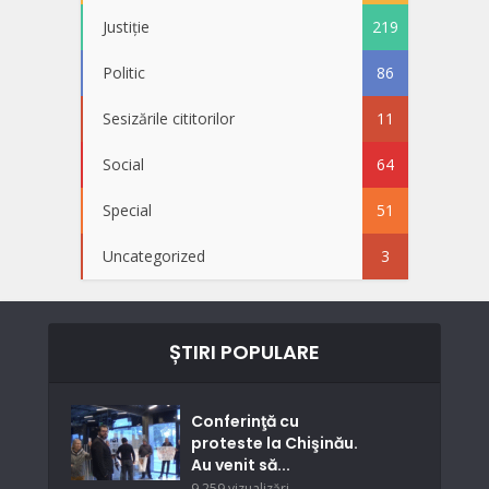
Justiție
219
Politic
86
Sesizările cititorilor
11
Social
64
Special
51
Uncategorized
3
ȘTIRI POPULARE
Conferinţă cu
proteste la Chişinău.
Au venit să...
9.259 vizualizări