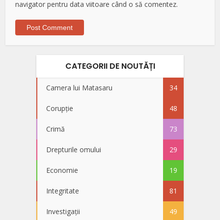
navigator pentru data viitoare când o să comentez.
CATEGORII DE NOUTĂȚI
Camera lui Matasaru
34
Corupție
48
Crimă
73
Drepturile omului
29
Economie
19
Integritate
81
Investigații
49