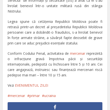
Serviciul de Informații și Securitate (SIS) a aflat că ei s-au
înrolat benevol într-o unitate militară rusă din stânga
Nistrului.
Legea spune că cetățenia Republicii Moldova poate fi
retrasă printr-un decret al președintelui Republicii Moldova
persoanei care a dobândit-o fraudulos, s-a înrolat benevol
în forțe armate străine, a săvârșit fapte deosebit de grave
prin care se aduc prejudicii esențiale statului.
Conform Codului Penal, activitatea de
mercenar
reprezintă
o infracțiune gravă împotriva păcii și securității
internaționale, pedepsită cu închisoare între 5 și 10 ani. Cei
care angajează, instruiesc sau finanțează mercenari riscă
pedepse mai mari – între 10 și 15 ani.
Vezi
EVENIMENTUL ZILEI
mercenar
primar
ucraina