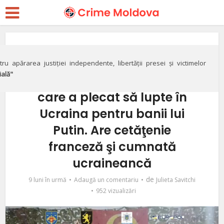
Crimă
Noi detalii despre fiul
ru apărarea justiției independente, libertății presei și victimelor
ială"
primarului din Orhei,
care a plecat să lupte în
Ucraina pentru banii lui
Putin. Are cetăţenie
franceză şi cumnată
ucraineancă
de
9 luni în urmă
Adaugă un comentariu
Julieta Savitchi
952 vizualizări