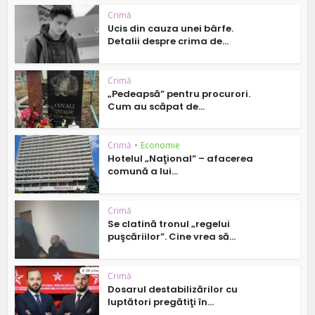
Crimă
Ucis din cauza unei bârfe.
Detalii despre crima de...
Crimă
„Pedeapsă” pentru procurori.
Cum au scăpat de...
Crimă
•
Economie
Hotelul „Naţional” – afacerea
comună a lui...
Crimă
Se clatină tronul „regelui
puşcăriilor”. Cine vrea să...
Crimă
Dosarul destabilizărilor cu
luptători pregătiţi în...