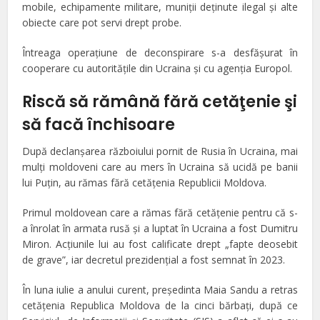
mobile, echipamente militare, muniții deținute ilegal și alte
obiecte care pot servi drept probe.
Întreaga operațiune de deconspirare s-a desfășurat în
cooperare cu autoritățile din Ucraina și cu agenția Europol.
Riscă să rămână fără cetăţenie şi
să facă închisoare
După declanşarea războiului pornit de Rusia în Ucraina, mai
mulţi moldoveni care au mers în Ucraina să ucidă pe banii
lui Puțin, au rămas fără cetăţenia Republicii Moldova.
Primul moldovean care a rămas fără cetățenie pentru că s-
a înrolat în armata rusă și a luptat în Ucraina a fost Dumitru
Miron. Acțiunile lui au fost calificate drept „fapte deosebit
de grave”, iar decretul prezidențial a fost semnat în 2023.
În luna iulie a anului curent, președinta Maia Sandu a retras
cetățenia Republica Moldova de la cinci bărbați, după ce