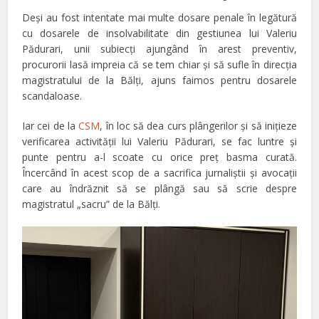
Deşi au fost intentate mai multe dosare penale în legătură
cu dosarele de insolvabilitate din gestiunea lui Valeriu
Pădurari, unii subiecţi ajungând în arest preventiv,
procurorii lasă impreia că se tem chiar şi să sufle în direcţia
magistratului de la Bălţi, ajuns faimos pentru dosarele
scandaloase.
Iar cei de la
CSM
, în loc să dea curs plângerilor şi să iniţieze
verificarea activităţii lui Valeriu Pădurari, se fac luntre şi
punte pentru a-l scoate cu orice preţ basma curată.
Încercând în acest scop de a sacrifica jurnaliştii şi avocaţii
care au îndrăznit să se plângă sau să scrie despre
magistratul „sacru” de la Bălţi.