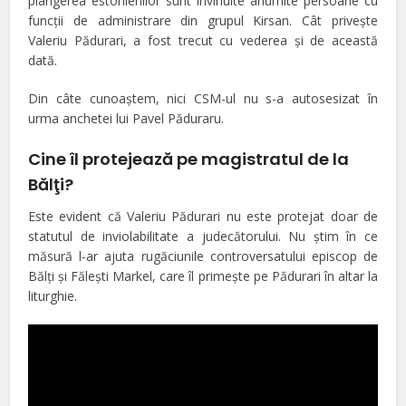
plângerea estonienilor sunt învinuite anumite persoane cu
funcţii de administrare din grupul Kirsan. Cât priveşte
Valeriu Pădurari, a fost trecut cu vederea şi de această
dată.
Din câte cunoaştem, nici CSM-ul nu s-a autosesizat în
urma anchetei lui Pavel Păduraru.
Cine îl protejează pe magistratul de la
Bălţi?
Este evident că Valeriu Pădurari nu este protejat doar de
statutul de inviolabilitate a judecătorului. Nu ştim în ce
măsură l-ar ajuta rugăciunile controversatului episcop de
Bălţi şi Făleşti Markel, care îl primeşte pe Pădurari în altar la
liturghie.