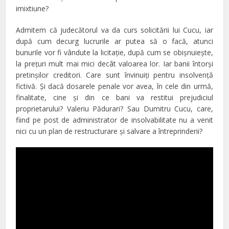
imixtiune?
Admitem că judecătorul va da curs solicitării lui Cucu, iar
după cum decurg lucrurile ar putea să o facă, atunci
bunurile vor fi vândute la licitaţie, după cum se obişnuieşte,
la preţuri mult mai mici decât valoarea lor. Iar banii întorşi
pretinşilor creditori. Care sunt învinuiţi pentru insolvenţă
fictivă. Şi dacă dosarele penale vor avea, în cele din urmă,
finalitate, cine şi din ce bani va restitui prejudiciul
proprietarului? Valeriu Pădurari? Sau Dumitru Cucu, care,
fiind pe post de administrator de insolvabilitate nu a venit
nici cu un plan de restructurare şi salvare a întreprinderii?