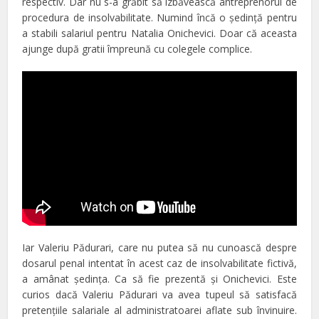
respectiv. Dar nu s-a grăbit să izbăvească antreprenorul de
procedura de insolvabilitate. Numind încă o şedinţă pentru
a stabili salariul pentru Natalia Onichevici. Doar că aceasta
ajunge după gratii împreună cu colegele complice.
Iar Valeriu Pădurari, care nu putea să nu cunoască despre
dosarul penal intentat în acest caz de insolvabilitate fictivă,
a amânat şedinţa. Ca să fie prezentă şi Onichevici. Este
curios dacă Valeriu Pădurari va avea tupeul să satisfacă
pretenţiile salariale al administratoarei aflate sub învinuire.