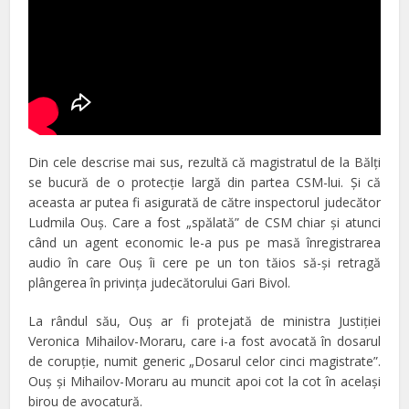
Din cele descrise mai sus, rezultă că magistratul de la Bălţi
se bucură de o protecţie largă din partea CSM-lui. Şi că
aceasta ar putea fi asigurată de către inspectorul judecător
Ludmila Ouş. Care a fost „spălată” de CSM chiar şi atunci
când un agent economic le-a pus pe masă înregistrarea
audio în care Ouş îi cere pe un ton tăios să-şi retragă
plângerea în privinţa judecătorului Gari Bivol.
La rândul său, Ouş ar fi protejată de ministra Justiţiei
Veronica Mihailov-Moraru, care i-a fost avocată în dosarul
de corupţie, numit generic „Dosarul celor cinci magistrate”.
Ouş şi Mihailov-Moraru au muncit apoi cot la cot în acelaşi
birou de avocatură.