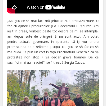
„Nu ştiu ce să mai fac, mă jefuiesc ziua ameiaza mare. O
fac cu ajutorul procurorilor şi a judecătorului Pădurari. Am
ieşit în presă, vorbesc peste tot despre ce mi se întâmplă,
am depus sute de plângeri. Şi nu sunt auzit. Am votat
pentru actuala guvernare, în speranţa că îşi vor onora
promisiunea de a reforma justiţia. Nu ştiu ce să fac ca să
mă audă. Să pun un cort în faţa Procuraturii Generale ca să
protestez non stop ? Să declar greva foamei? De ce
sacrificii mai au nevoie?”, se întreabă Sergiu Cucoş.