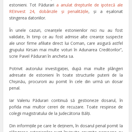
estonieni. Tot Pădurari
a anulat drepturile de ipotecă ale
REInvest 24, dobânzile și penalitățile
, și a eșalonat
stingerea datoriilor.
În unele cazuri, creanțele estonienilor nici nu au fost
validate, în timp ce au fost admise alte creanțe suspecte
ale unor firme afiliate direct lui Coman, care asigură astfel
grupului Kirsan mai multe voturi în Adunarea Creditorilor”,
scrie Pavel Pădurari în ancheta sa.
Potrivit autorului investigaţiei, după mai multe plângeri
adresate de estonieni în toate structurile puterii de la
Chişinău, procurorii au pornit în cele din urmă un dosar
penal.
Iar Valeriu Pădurari continuă să gestioneze dosarul, în
pofida mai multor cereri de recuzare. Toate respinse de
colegii magistratului de la Judecătoria Bălţi.
Din informţiile pe care le deţinem, în dosarul penal pornit la