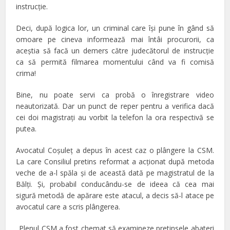
instrucţie.
Deci, după logica lor, un criminal care îşi pune în gând să
omoare pe cineva informează mai întâi procurorii, ca
aceştia să facă un demers către judecătorul de instrucţie
ca să permită filmarea momentului când va fi comisă
crima!
Bine, nu poate servi ca probă o înregistrare video
neautorizată. Dar un punct de reper pentru a verifica dacă
cei doi magistraţi au vorbit la telefon la ora respectivă se
putea.
Avocatul Coşuleţ a depus în acest caz o plângere la CSM.
La care Consiliul pretins reformat a acţionat după metoda
veche de a-l spăla şi de această dată pe magistratul de la
Bălţi. Şi, probabil conducându-se de ideea că cea mai
sigură metodă de apărare este atacul, a decis să-l atace pe
avocatul care a scris plângerea.
„Plenul CSM a fost chemat să examineze pretinsele abateri