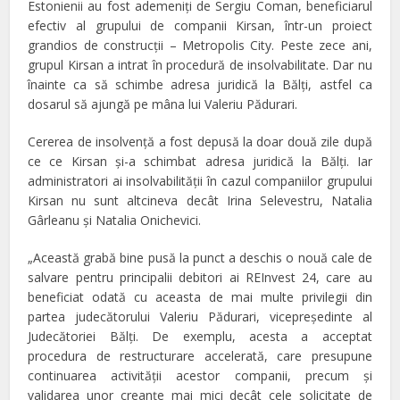
Estonienii au fost ademeniţi de Sergiu Coman, beneficiarul
efectiv al grupului de companii Kirsan, într-un proiect
grandios de construcţii – Metropolis City. Peste zece ani,
grupul Kirsan a intrat în procedură de insolvabilitate. Dar nu
înainte ca să schimbe adresa juridică la Bălţi, astfel ca
dosarul să ajungă pe mâna lui Valeriu Pădurari.
Cererea de insolvenţă a fost depusă la doar două zile după
ce ce Kirsan şi-a schimbat adresa juridică la Bălţi. Iar
administratori ai insolvabilității în cazul companiilor grupului
Kirsan nu sunt altcineva decât Irina Selevestru, Natalia
Gârleanu și Natalia Onichevici.
„Această grabă bine pusă la punct a deschis o nouă cale de
salvare pentru principalii debitori ai REInvest 24, care au
beneficiat odată cu aceasta de mai multe privilegii din
partea judecătorului Valeriu Pădurari, vicepreședinte al
Judecătoriei Bălți. De exemplu, acesta a acceptat
procedura de restructurare accelerată, care presupune
continuarea activității acestor companii, precum și
validarea unor creanțe mai mici decât cele solicitate de