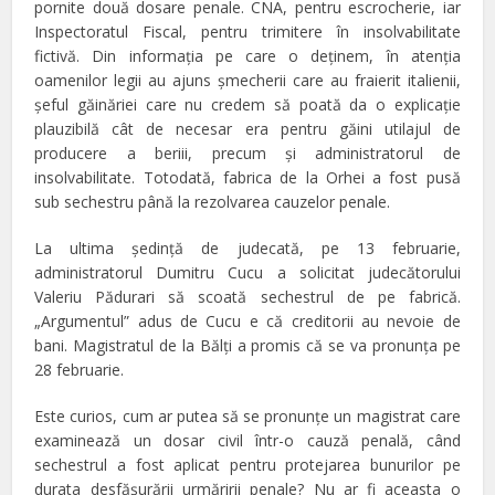
pornite două dosare penale. CNA, pentru escrocherie, iar
Inspectoratul Fiscal, pentru trimitere în insolvabilitate
fictivă. Din informaţia pe care o deţinem, în atenţia
oamenilor legii au ajuns şmecherii care au fraierit italienii,
şeful găinăriei care nu credem să poată da o explicaţie
plauzibilă cât de necesar era pentru găini utilajul de
producere a beriii, precum şi administratorul de
insolvabilitate. Totodată, fabrica de la Orhei a fost pusă
sub sechestru până la rezolvarea cauzelor penale.
La ultima şedinţă de judecată, pe 13 februarie,
administratorul Dumitru Cucu a solicitat judecătorului
Valeriu Pădurari să scoată sechestrul de pe fabrică.
„Argumentul” adus de Cucu e că creditorii au nevoie de
bani. Magistratul de la Bălţi a promis că se va pronunţa pe
28 februarie.
Este curios, cum ar putea să se pronunţe un magistrat care
examinează un dosar civil într-o cauză penală, când
sechestrul a fost aplicat pentru protejarea bunurilor pe
durata desfăşurării urmăririi penale? Nu ar fi aceasta o