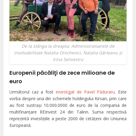
De la stânga la dreapta: Administratoarele de
insolvabilitate Natalia Onichevici, Natalia Gârleanu şi
Irina Selivestru
Europenii păcăliţi de zece milioane de
euro
Următorul caz a fost
investigat de Pavel Păduraru
. Este
vorba despre una din schemele holdingului Kirsan, prin care
au fost sustraşi 10.000.0000 de euro de la compania de
multifinanţare REInvest 24 din Talinn. Suma respectivă
reprezintă investiţiile a peste 2000 de cetăţeni din Uniunea
Europeană.