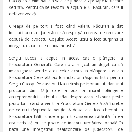
Cucoş este eliminat din sala de judecată aproape la fiecare
şedinţă. Pentru că se revoltă la acţiunile lui Pădurari, care îl
defavorizează.
Cireaşa de pe tort a fost când Valeriu Pădurari a dat
indicaţii unui alt judecător să respingă cererea de recuzare
depusă de avocatul Coşuleţ. Acest lucru a fost surprins şi
înregistrat audio de echipa noastră.
Sergiu Cucoş a depus în acest caz o plângere la
Procuratura Generală. Care nu a mişcat un deget ca să
investigheze veridicitatea celor expus în plângere. Cei din
Procuratura Generală au formulat un răspuns fictiv pentru
Sergiu Cucoş. Pe care nu i l-au trimis petiţionarului, dar unui
procuror din Bălţi care a pus la murat plângerile
antreprenorului. Ultimul a aflat despre acest răspuns peste
patru luni, când a venit la Procuratura Generală să întrebe
de ce nu-i răspund la petiţie. A doua zi a fost chemat la
Procuratura Bălţi, unde a primit scrisoarea rătăcită. În ea
era scris că nu se poate de început urmărirea penală în
baza unei înregistrări neautorizate de judecătorul de