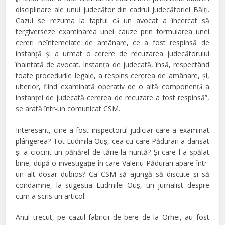
disciplinare ale unui judecător din cadrul Judecătoriei Bălți.
Cazul se rezuma la faptul cǎ un avocat a încercat să
tergiverseze examinarea unei cauze prin formularea unei
cereri neîntemeiate de amânare, ce a fost respinsă de
instanță și a urmat o cerere de recuzarea judecătorului
înaintată de avocat. Instanța de judecată, însă, respectând
toate procedurile legale, a respins cererea de amânare, și,
ulterior, fiind examinată operativ de o altă componențǎ a
instanței de judecată cererea de recuzare a fost respinsă”,
se arată într-un comunicat CSM.
Interesant, cine a fost inspectorul judiciar care a examinat
plângerea? Tot Ludmila Ouş, cea cu care Pădurari a dansat
şi a ciocnit un păhărel de tărie la nuntă? Şi care l-a spălat
bine, după o investigaţie în care Valeriu Pădurari apare într-
un alt dosar dubios? Ca CSM să ajungă să discute şi să
condamne, la sugestia Ludmilei Ouş, un jurnalist despre
cum a scris un articol.
Anul trecut, pe cazul fabricii de bere de la Orhei, au fost