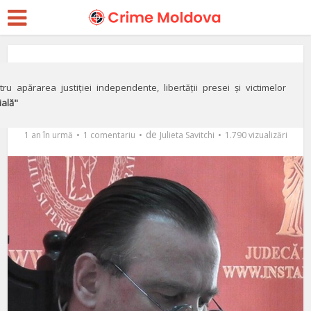
Justiție
VIDEO// Judecătorul de
ru apărarea justiției independente, libertății presei și victimelor
ială"
sub aripa CSM-lui
de
1 an în urmă
1 comentariu
Julieta Savitchi
1.790 vizualizări