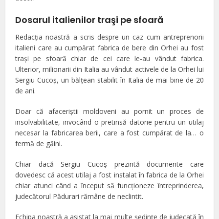
Dosarul italienilor traşi pe sfoară
Redacţia noastră a scris despre un caz cum antreprenorii
italieni care au cumpărat fabrica de bere din Orhei au fost
traşi pe sfoară chiar de cei care le-au vândut fabrica.
Ulterior, milionarii din Italia au vândut activele de la Orhei lui
Sergiu Cucoş, un bălţean stabilit în Italia de mai bine de 20
de ani.
Doar că afaceriştii moldoveni au pornit un proces de
insolvabilitate, invocând o pretinsă datorie pentru un utilaj
necesar la fabricarea berii, care a fost cumpărat de la… o
fermă de găini.
Chiar dacă Sergiu Cucoş prezintă documente care
dovedesc că acest utilaj a fost instalat în fabrica de la Orhei
chiar atunci când a început să funcţioneze întreprinderea,
judecătorul Pădurari rămâne de neclintit.
Echipa noastră a asistat la mai multe şedinţe de judecată în