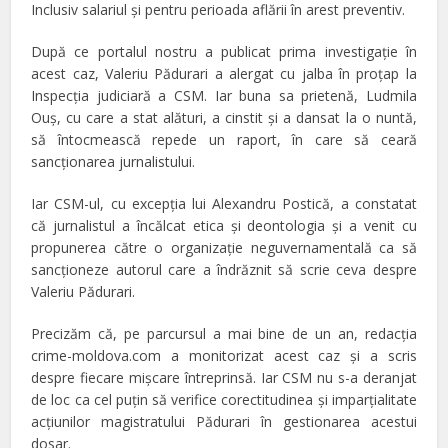
Inclusiv salariul şi pentru perioada aflării în arest preventiv.
După ce portalul nostru a publicat prima investigaţie în
acest caz, Valeriu Pădurari a alergat cu jalba în proţap la
Inspecţia judiciară a CSM. Iar buna sa prietenă, Ludmila
Ouş, cu care a stat alături, a cinstit şi a dansat la o nuntă,
să întocmească repede un raport, în care să ceară
sancţionarea jurnalistului.
Iar CSM-ul, cu excepţia lui Alexandru Postică, a constatat
că jurnalistul a încălcat etica şi deontologia şi a venit cu
propunerea către o organizaţie neguvernamentală ca să
sancţioneze autorul care a îndrăznit să scrie ceva despre
Valeriu Pădurari.
Precizăm că, pe parcursul a mai bine de un an, redacţia
crime-moldova.com a monitorizat acest caz şi a scris
despre fiecare mişcare întreprinsă. Iar CSM nu s-a deranjat
de loc ca cel puţin să verifice corectitudinea şi imparţialitate
acţiunilor magistratului Pădurari în gestionarea acestui
dosar.