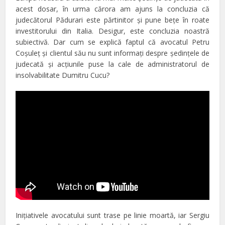
acest dosar, în urma cărora am ajuns la concluzia că
judecătorul Pădurari este părtinitor şi pune beţe în roate
investitorului din Italia. Desigur, este concluzia noastră
subiectivă. Dar cum se explică faptul că avocatul Petru
Coşuleţ şi clientul său nu sunt informaţi despre şedinţele de
judecată şi acţiunile puse la cale de administratorul de
insolvabilitate Dumitru Cucu?
Iniţiativele avocatului sunt trase pe linie moartă, iar Sergiu