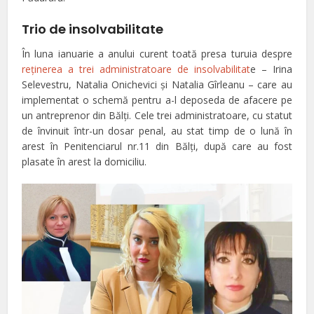
Trio de insolvabilitate
În luna ianuarie a anului curent toată presa turuia despre
reţinerea a trei administratoare de insolvabilitat
e – Irina
Selevestru, Natalia Onichevici şi Natalia Gîrleanu – care au
implementat o schemă pentru a-l deposeda de afacere pe
un antreprenor din Bălţi. Cele trei administratoare, cu statut
de învinuit într-un dosar penal, au stat timp de o lună în
arest în Penitenciarul nr.11 din Bălţi, după care au fost
plasate în arest la domiciliu.