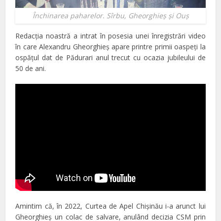
Închinarea paharelor. Sîrbu, Gheorghieş şi Ouş
Redacţia noastră a intrat în posesia unei înregistrări video
în care Alexandru Gheorghieş apare printre primii oaspeţi la
ospăţul dat de Pădurari anul trecut cu ocazia jubileului de
50 de ani.
Amintim că, în 2022, Curtea de Apel Chişinău i-a arunct lui
Gheorghieş un colac de salvare, anulând decizia CSM prin