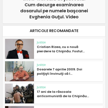
Cum decurge examinarea
dosarului pe numele başcanei
Evghenia Guţul. Video
ARTICOLE RECOMANDATE
Justiție
Cristian Rizea, cu o nouă
pierdere la Chişinău. Fostul...
Justiție
Dosarele 7 aprilie 2009. Doi
poliţişti învinuiţi că l...
Justiție
17 ani de la răscoala
anticomunistă de la Chişinău...