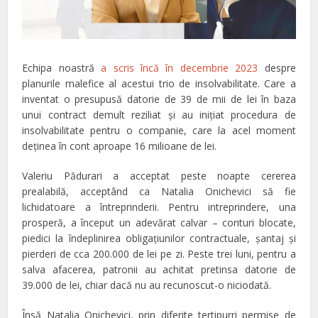
Echipa noastră
a scris încă în decembrie 2023
despre
planurile malefice al acestui trio de insolvabilitate. Care a
inventat o presupusă datorie de 39 de mii de lei în baza
unui contract demult reziliat şi au iniţiat procedura de
insolvabilitate pentru o companie, care la acel moment
deţinea în cont aproape 16 milioane de lei.
Valeriu Pădurari a acceptat peste noapte cererea
prealabilă, acceptând ca Natalia Onichevici să fie
lichidatoare a întreprinderii. Pentru intreprindere, una
prosperă, a început un adevărat calvar – conturi blocate,
piedici la îndeplinirea obligaţiunilor contractuale, şantaj şi
pierderi de cca 200.000 de lei pe zi. Peste trei luni, pentru a
salva afacerea, patronii au achitat pretinsa datorie de
39.000 de lei, chiar dacă nu au recunoscut-o niciodată.
Însă Natalia Onichevici, prin diferite tertipurri permise de