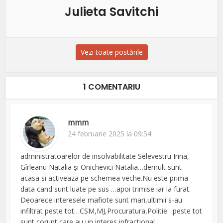
Julieta Savitchi
Vezi toate postările
1 COMENTARIU
mmm
24 februarie 2025 la 09:54
administratoarelor de insolvabilitate Selevestru Irina,
Gîrleanu Natalia şi Onichevici Natalia…demult sunt
acasa si activeaza pe schemea veche.Nu este prima
data cand sunt luate pe sus …apoi trimise iar la furat.
Deoarece interesele mafiote sunt mari,ultimii s-au
infiltrat peste tot…CSM,MJ,Procuratura,Politie…peste tot
sunt corupt care au un interes infractional.