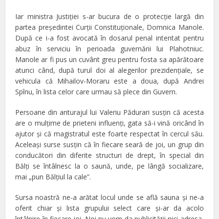
Iar ministra Justiţiei s-ar bucura de o protecţie largă din
partea preşedintei Curţii Constituţionale, Domnica Manole.
După ce i-a fost avocată în dosarul penal intentat pentru
abuz în serviciu în perioada guvernării lui Plahotniuc.
Manole ar fi pus un cuvânt greu pentru fosta sa apărătoare
atunci când, după turul doi al alegerilor prezidenţiale, se
vehicula că Mihailov-Moraru este a doua, după Andrei
Spînu, în lista celor care urmau să plece din Guvern.
Persoane din anturajul lui Valeriu Pădurari susţin că acesta
are o mulţime de prieteni influenţi, gata să-i vină oricând în
ajutor şi că magistratul este foarte respectat în cercul său.
Aceleaşi surse susţin că în fiecare seară de joi, un grup din
conducători din diferite structuri de drept, în special din
Bălţi se întâlnesc la o saună, unde, pe lângă socializare,
mai „pun Bălţiul la cale”.
Sursa noastră ne-a arătat locul unde se află sauna şi ne-a
oferit chiar şi lista grupului select care şi-ar da acolo
întâlnire în fiecare joi. Noi nu vom da publicităţii nici adresa,