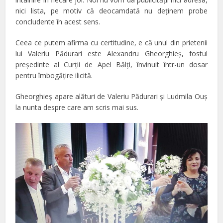
nici lista, pe motiv că deocamdată nu deţinem probe
concludente în acest sens.
Ceea ce putem afirma cu certitudine, e că unul din prietenii
lui Valeriu Pădurari este Alexandru Gheorghieş, fostul
preşedinte al Curţii de Apel Bălţi, învinuit într-un dosar
pentru îmbogăţire ilicită.
Gheorghieş apare alături de Valeriu Pădurari şi Ludmila Ouş
la nunta despre care am scris mai sus.