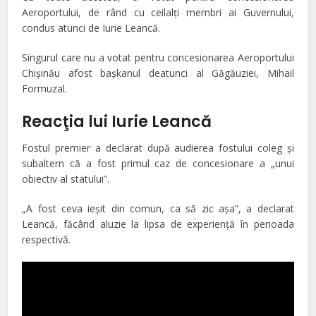
Aeroportului,
de rând cu ceilalţi membri ai Guvernului,
condus atunci de Iurie Leancă.
Singurul care nu a votat pentru concesionarea Aeroportului
Chişinău afost başkanul deatunci al Găgăuziei, Mihail
Formuzal.
Reacţia lui Iurie Leancă
Fostul premier a declarat după audierea fostului coleg şi
subaltern că
a fost primul caz de concesionare a „unui
obiectiv al statului”.
„A fost ceva ieşit din comun, ca să zic aşa”, a declarat
Leancă, făcând aluzie la lipsa de experienţă în perioada
respectivă.