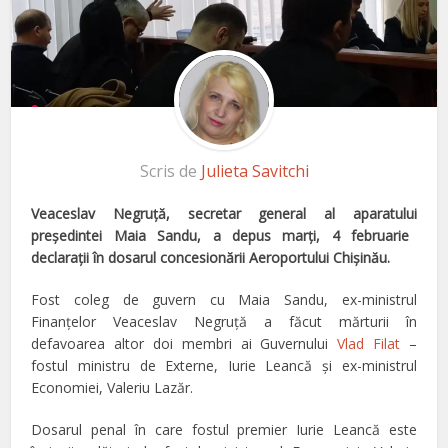
Scris de
Julieta Savitchi
Veaceslav Negruţă,
secretar general al aparatului
preşedintei Maia Sandu, a depus marţi, 4 februarie
declaraţii în dosarul concesionării Aeroportului Chişinău.
Fost coleg de guvern cu Maia Sandu, ex-ministrul
Finanţelor Veaceslav Negruţă a făcut mărturii în
defavoarea altor doi membri ai Guvernului
Vlad Filat
–
fostul ministru de Externe, Iurie Leancă şi ex-ministrul
Economiei, Valeriu Lazăr.
Dosarul penal în care fostul premier Iurie Leancă este