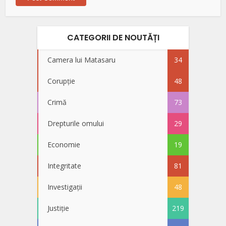
CATEGORII DE NOUTĂȚI
Camera lui Matasaru
34
Corupție
48
Crimă
73
Drepturile omului
29
Economie
19
Integritate
81
Investigații
48
Justiție
219