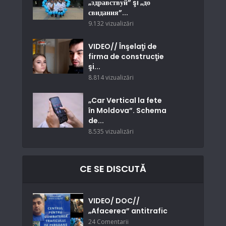
„здравствуй” şi „до
свидания”...
9.132 vizualizări
VIDEO// Înşelaţi de
firma de construcţie
şi...
8.814 vizualizări
„Car Vertical la fete
în Moldova”. Schema
de...
8.535 vizualizări
CE SE DISCUTĂ
VIDEO/ DOC//
„Afacerea” antitrafic
24 Comentarii