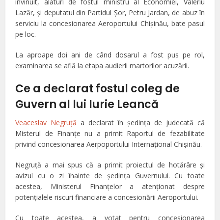
învinuit, alături de fostul ministru al Economiei, Valeriu
Lazăr, şi deputatul din Partidul Şor, Petru Jardan, de abuz în
serviciu la concesionarea Aeroportului Chişinău, bate pasul
pe loc.
La aproape doi ani de când dosarul a fost pus pe rol,
examinarea se află la etapa audierii
martorilor acuzării.
Ce a declarat fostul coleg de
Guvern al lui Iurie Leancă
Veaceslav Negruţă
a declarat în şedinţa de judecată că
Misterul de Finanţe nu a primit Raportul de fezabilitate
privind concesionarea Aerpoportului Internaţional Chişinău.
Negruţă a mai spus că a primit proiectul de hotărâre şi
avizul cu o zi înainte de şedinţa Guvernului. Cu toate
acestea, Ministerul Finanţelor a atenţionat despre
potenţialele riscuri financiare a concesionării Aeroportului.
Cu toate acestea, a votat pentru concesionarea