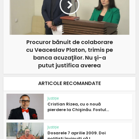
Procuror bănuit de colaborare
cu Veaceslav Platon, trimis pe
banca acuzaţilor. Nu şi-a
putut justifica averea
ARTICOLE RECOMANDATE
Justiție
Cristian Rizea, cu o nouă
pierdere la Chişinău. Fostul...
Justiție
Dosarele 7 aprilie 2009. Doi
poliţişti învinuiţi că l...