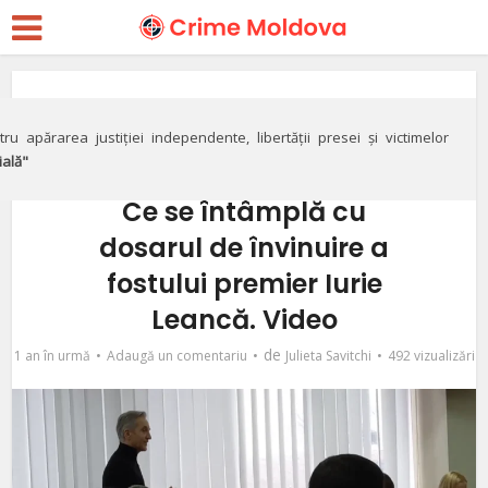
Justiție
Concesionarea
ru apărarea justiției independente, libertății presei și victimelor
ială"
Aeroportului Chişinău.
Ce se întâmplă cu
dosarul de învinuire a
fostului premier Iurie
Leancă. Video
de
1 an în urmă
Adaugă un comentariu
Julieta Savitchi
492 vizualizări