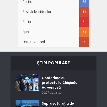
Politic
86
Sesizările cititorilor
11
Social
64
Special
51
Uncategorized
3
ȘTIRI POPULARE
Conferinţă cu
proteste la Chişinău.
Au venit să...
9.257 vizualizări
Suprasaturaţia de