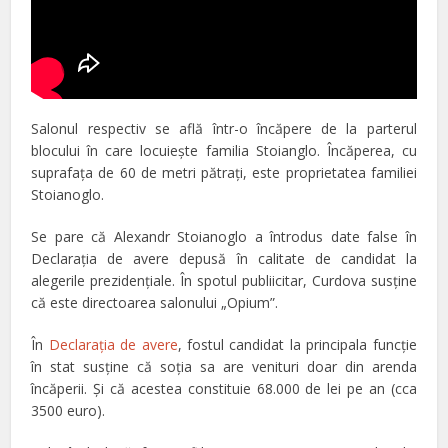
Salonul respectiv se află într-o încăpere de la parterul
blocului în care locuieşte familia Stoianglo. Încăperea, cu
suprafaţa de 60 de metri pătraţi, este proprietatea familiei
Stoianoglo.
Se pare că Alexandr Stoianoglo a întrodus date false în
Declaraţia de avere depusă în calitate de candidat la
alegerile prezidenţiale.
În spotul publiicitar, Curdova susţine
că este directoarea salonului „Opium”.
În
Declaraţia de avere
, fostul candidat la principala funcţie
în stat susţine că soţia sa are venituri doar din arenda
încăperii. Şi că acestea constituie 68.000 de lei pe an
(cca
3500 euro)
.