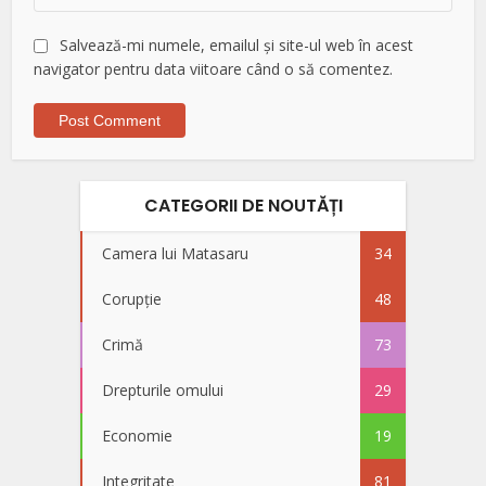
Salvează-mi numele, emailul și site-ul web în acest
navigator pentru data viitoare când o să comentez.
CATEGORII DE NOUTĂȚI
Camera lui Matasaru
34
Corupție
48
Crimă
73
Drepturile omului
29
Economie
19
Integritate
81