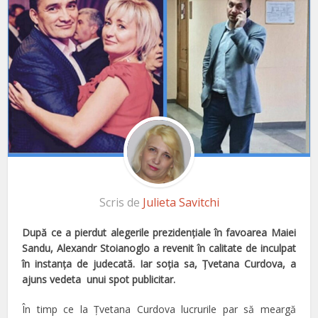
Scris de
Julieta Savitchi
După ce a pierdut alegerile prezidenţiale în favoarea Maiei
Sandu, Alexandr Stoianoglo a revenit în calitate de inculpat
în instanţa de judecată. Iar soţia sa, Ţvetana Curdova, a
ajuns vedet
a
unui spot publicitar.
În timp ce la Ţvetana Curdova lucrurile par să meargă