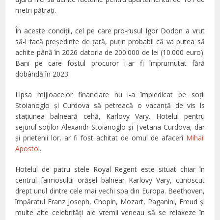
metri pătraţi.
În aceste condiţii, cel pe care pro-rusul Igor Dodon a vrut
să-l facă preşedinte de ţară, puţin probabil că va putea să
achite până în 2026 datoria de 200.000 de lei (10.000 euro).
Bani pe care fostul procuror i-ar fi împrumutat fără
dobândă în 2023.
Lipsa mijloacelor financiare nu i-a împiedicat pe soţii
Stoianoglo şi Curdova să petreacă o vacanţă de vis ls
stațiunea balneară cehă, Karlovy Vary. Hotelul pentru
sejurul soților Alexandr Stoianoglo și Țvetana Curdova, dar
și prietenii lor, ar fi fost achitat de omul de afaceri
Mihail
Aposto
l.
Hotelul de patru stele Royal Regent este situat chiar în
centrul faimosului orășel balnear Karlovy Vary, cunoscut
drept unul dintre cele mai vechi spa din Europa. Beethoven,
împăratul Franz Joseph, Chopin, Mozart, Paganini, Freud şi
multe alte celebrităţi ale vremii veneau să se relaxeze în