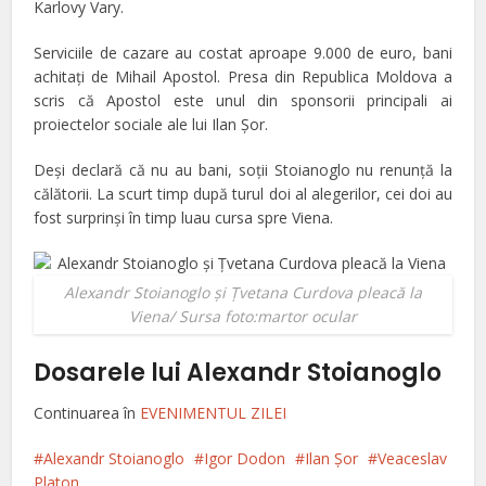
Karlovy Vary.
Serviciile de cazare au costat aproape 9.000 de euro, bani
achitați de Mihail Apostol.
Presa din Republica Moldova a
scris că Apostol este unul din sponsorii principali ai
proiectelor sociale ale lui Ilan Şor.
Deşi declară că nu au bani, soţii Stoianoglo nu renunţă la
călătorii. La scurt timp după turul doi al alegerilor, cei doi au
fost surprinşi în timp luau cursa spre Viena.
Alexandr Stoianoglo şi Ţvetana Curdova pleacă la
Viena/ Sursa foto:martor ocular
Dosarele lui Alexandr Stoianoglo
Continuarea în
EVENIMENTUL ZILEI
Alexandr Stoianoglo
Igor Dodon
Ilan Şor
Veaceslav
Platon