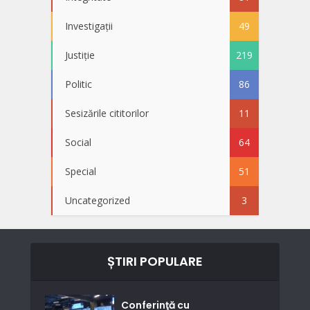
Investigații
49
Justiție
219
Politic
86
Sesizările cititorilor
11
Social
64
Special
51
Uncategorized
3
ȘTIRI POPULARE
Conferinţă cu