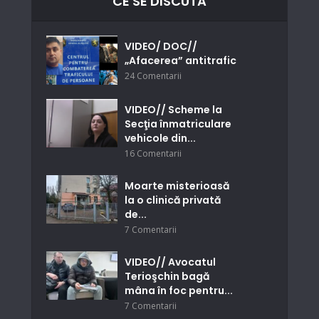
CE SE DISCUTĂ
VIDEO/ DOC//
„Afacerea” antitrafic
24 Comentarii
VIDEO// Scheme la
Secţia înmatriculare
vehicole din...
16 Comentarii
Moarte misterioasă
la o clinică privată
de...
7 Comentarii
VIDEO// Avocatul
Terioşchin bagă
mâna în foc pentru...
7 Comentarii