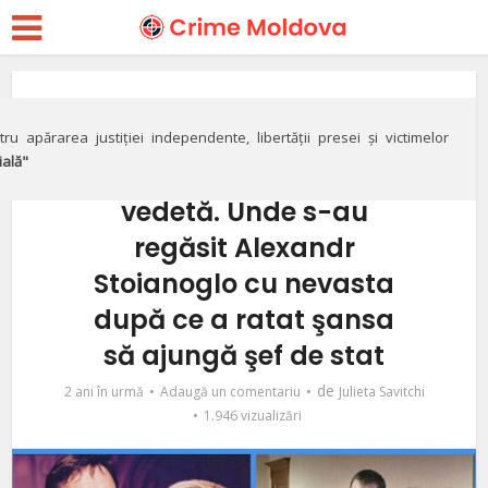
Integritate
Soţul – pe banca
ru apărarea justiției independente, libertății presei și victimelor
ială"
acuzaţilor, soţia –
vedetă. Unde s-au
regăsit Alexandr
Stoianoglo cu nevasta
după ce a ratat şansa
să ajungă şef de stat
de
2 ani în urmă
Adaugă un comentariu
Julieta Savitchi
1.946 vizualizări