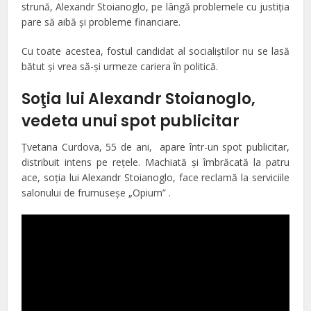
strună, Alexandr Stoianoglo, pe lângă problemele cu justiţia
pare să aibă şi probleme financiare.
Cu toate acestea, fostul candidat al socialiştilor nu se lasă
bătut şi vrea să-şi urmeze cariera în politică.
Soţia lui Alexandr Stoianoglo,
vedeta unui spot publicitar
Ţvetana Curdova, 55 de ani, apare într-un spot publicitar,
distribuit intens pe reţele. Machiată şi îmbrăcată la patru
ace, soţia lui Alexandr Stoianoglo, face reclamă la serviciile
salonului de frumuseşe „Opium” .