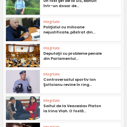
Un fost şef de la SIS, bănuit
într-un dosar de...
Integritate
Poliţistul cu milioane
nejustificate, păstrat din...
Integritate
Deputaţii cu probleme penale
din Parlamentul...
Integritate
Controversatul sportiv Ion
Şoltoianu revine în ring...
Integritate
Saltul de la Veaceslav Platon
la Irina Vlah. O fostă...
Integritate