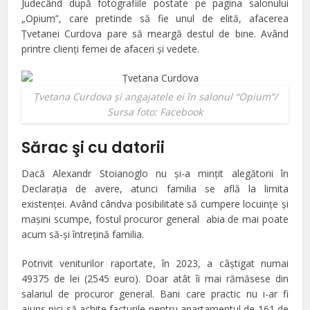
Judecând după fotografiile postate pe pagina salonului
„Opium”, care pretinde să fie unul de elită, afacerea
Ţvetanei Curdova pare să meargă
destul de bine. Având
printre clienţi femei de afaceri şi vedete.
Ţvetana Curdova şi angajatele ei în salonul “Opium”/
Sursa foto: Facebook
Sărac şi cu datorii
Dacă Alexandr Stoianoglo nu şi-a minţit alegătorii în
Declaraţia de avere, atunci familia se află la limita
existenţei. Având cândva posibilitate să cumpere locuinţe şi
maşini scumpe, fostul procuror general abia de mai poate
acum să-şi întreţină familia.
Potrivit veniturilor raportate, în 2023, a câştigat numai
49375 de lei
(2545 euro)
. Doar atât îi mai rămăsese din
salariul de procuror general.
Bani care practic nu i-ar fi
ajuns nici să achite facturile pentru apartamentul de 161 de