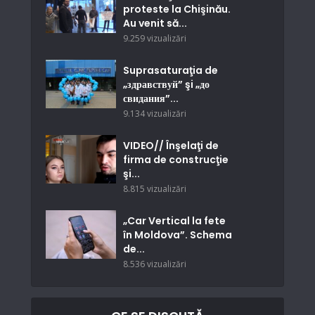
proteste la Chişinău.
Au venit să...
9.259 vizualizări
Suprasaturaţia de
„здравствуй” şi „до
свидания”...
9.134 vizualizări
VIDEO// Înşelaţi de
firma de construcţie
şi...
8.815 vizualizări
„Car Vertical la fete
în Moldova”. Schema
de...
8.536 vizualizări