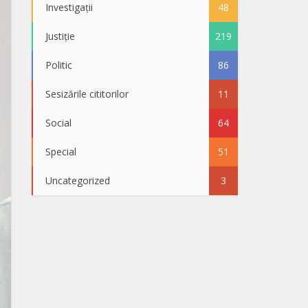
Investigații
48
Justiție
219
Politic
86
Sesizările cititorilor
11
Social
64
Special
51
Uncategorized
3