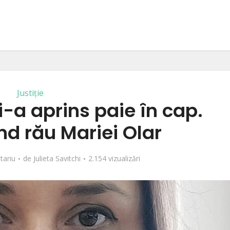
Justiție
i-a aprins paie în cap.
nd rău Mariei Olar
tariu
de
Julieta Savitchi
2.154 vizualizări