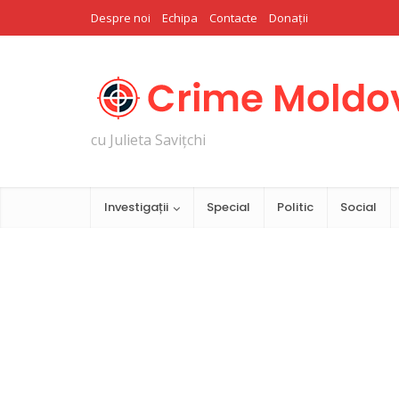
Despre noi
Echipa
Contacte
Donații
cu Julieta Savițchi
Investigații
Special
Politic
Social