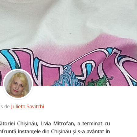
is de
Julieta Savitchi
cătoriei Chişinău,
Livia Mitrofan
, a terminat cu
fruntă instanţele din Chişinău şi s-a avântat în