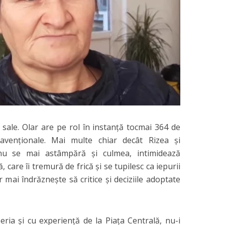
sale. Olar are pe rol în instanţă tocmai 364 de
ravenţionale. Mai multe chiar decât Rizea şi
nu se mai astâmpără şi culmea, intimidează
ă, care îi tremură de frică şi se tupilesc ca iepurii
r mai îndrăzneşte să critice şi deciziile adoptate
eria şi cu experienţă de la Piaţa Centrală, nu-i