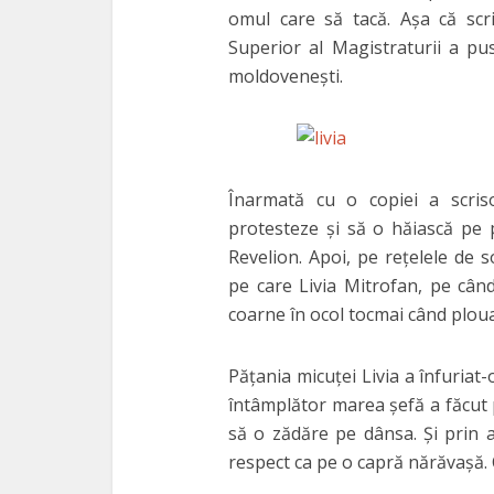
omul care să tacă. Aşa că scri
Superior al Magistraturii a pu
moldoveneşti.
Înarmată cu o copiei a scris
protesteze şi să o hăiască pe 
Revelion. Apoi, pe reţelele de 
pe care Livia Mitrofan, pe cân
coarne în ocol tocmai când ploua
Păţania micuţei Livia a înfuriat
întâmplător marea şefă a făcut
să o zădăre pe dânsa. Şi prin 
respect ca pe o capră nărăvaşă.