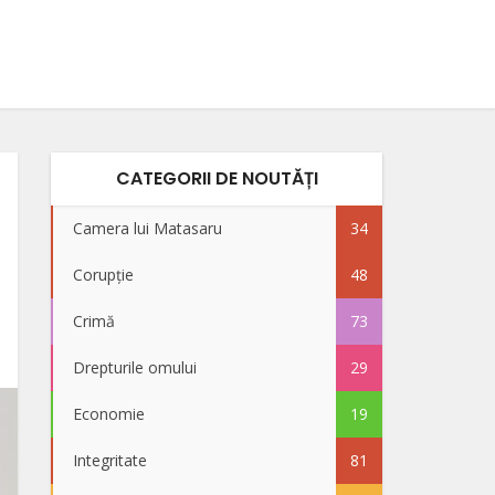
CATEGORII DE NOUTĂȚI
Camera lui Matasaru
34
Corupție
48
Crimă
73
Drepturile omului
29
Economie
19
Integritate
81