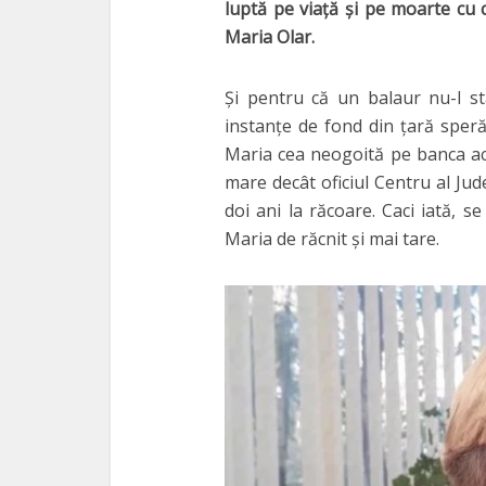
luptă pe viaţă şi pe moarte cu
Maria Olar.
Şi pentru că un balaur nu-l st
instanţe de fond din ţară sper
Maria cea neogoită pe banca ac
mare decât oficiul Centru al Jud
doi ani la răcoare. Caci iată, 
Maria de răcnit şi mai tare.