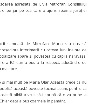
soarea adresată de Livia Mitrofan Consiliului
s-o pe jar pe cea care a ajuns spaima justiţiei
orii semnată de Mitrofan, Maria s-a dus să
preşedinta interimară cu căteva luni înainte de
socializare apare şi povestea cu capra nărăvaşă,
d era Răilean a pus-o la respect, aducând-o de
 mai tare.
-o şi mai mult pe Maria Olar. Aceasta crede că nu
 publică această poveste tocmai acum, pentru ca
această pildă a vrut să-i spună că o va pune la
 Chiar dacă a pus coarnele în pământ.