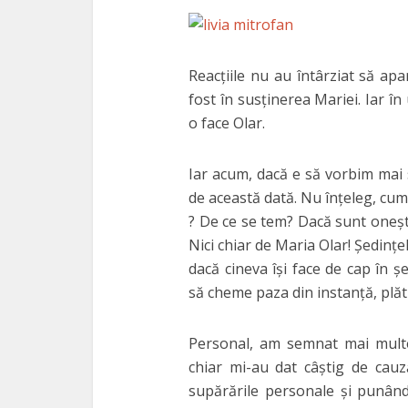
Reacţiile nu au întârziat să apa
fost în susţinerea Mariei. Iar în
o face Olar.
Iar acum, dacă e să vorbim mai s
de această dată. Nu înţeleg, cum 
? De ce se tem? Dacă sunt oneşti
Nici chiar de Maria Olar! Şedinţel
dacă cineva îşi face de cap în ş
să cheme paza din instanţă, plătit
Personal, am semnat mai multe a
chiar mi-au dat câştig de cauză
supărările personale şi punând