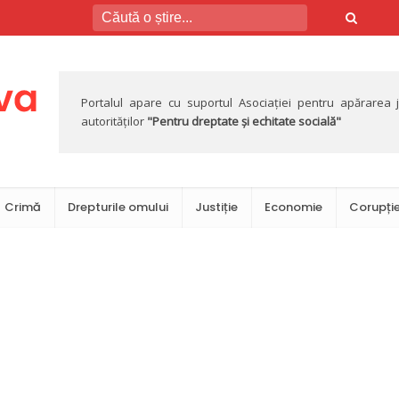
Portalul apare cu suportul Asociației pentru apărarea jus
autorităților
"Pentru dreptate și echitate socială"
Crimă
Drepturile omului
Justiție
Economie
Corupți