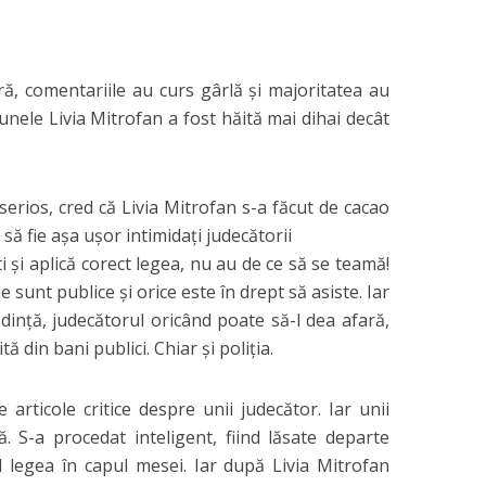
ră, comentariile au curs gârlă şi majoritatea au
 unele Livia Mitrofan a fost hăită mai dihai decât
erios, cred că Livia Mitrofan s-a făcut de cacao
să fie aşa uşor intimidaţi judecătorii
 şi aplică corect legea, nu au de ce să se teamă!
e sunt publice şi orice este în drept să asiste. Iar
edinţă, judecătorul oricând poate să-l dea afară,
ă din bani publici. Chiar şi poliţia.
rticole critice despre unii judecător. Iar unii
. S-a procedat inteligent, fiind lăsate departe
 legea în capul mesei. Iar după Livia Mitrofan