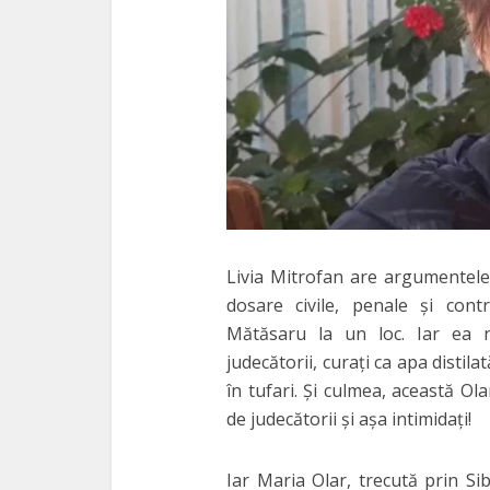
Livia Mitrofan are argumentele 
dosare civile, penale şi cont
Mătăsaru la un loc. Iar ea 
judecătorii, curaţi ca apa distilat
în tufari. Şi culmea, această Ola
de judecătorii şi aşa intimidaţi!
Iar Maria Olar, trecută prin Sib