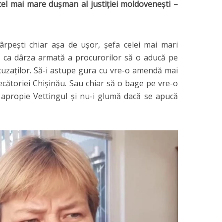
 cel mai mare
duşman
al justiţiei moldoveneşti –
ârpeşti chiar aşa de uşor, şefa celei mai mari
ă ca dârza armată a procurorilor să o aducă pe
uzaţilor. Să-i astupe gura cu vre-o amendă mai
ecătoriei Chişinău. Sau chiar să o bage pe vre-o
se apropie Vettingul şi nu-i glumă dacă se apucă