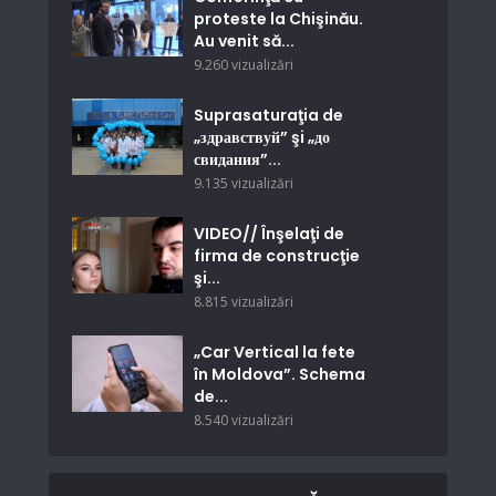
proteste la Chişinău.
Au venit să...
9.260 vizualizări
Suprasaturaţia de
„здравствуй” şi „до
свидания”...
9.135 vizualizări
VIDEO// Înşelaţi de
firma de construcţie
şi...
8.815 vizualizări
„Car Vertical la fete
în Moldova”. Schema
de...
8.540 vizualizări