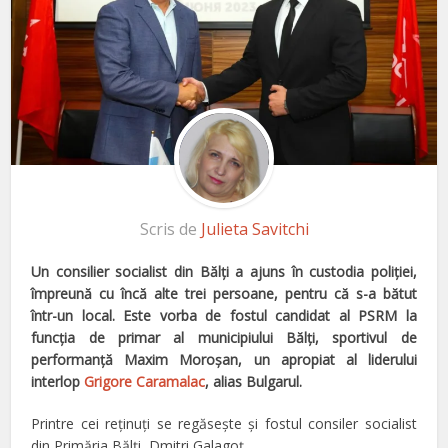
Scris de
Julieta Savitchi
Un consilier socialist din Bălţi a ajuns în custodia poliţiei,
împreună cu încă alte trei persoane, pentru că s-a bătut
într-un local. Este vorba de fostul candidat al PSRM la
funcţia de primar al municipiului Bălţi, sportivul de
performanţă Maxim Moroşan, un apropiat al liderului
interlop
Grigore Caramalac
, alias Bulgarul.
Printre cei reţinuţi se regăseşte şi fostul consiler socialist
din Primăria Bălţi, Dmitri Galagoţ.