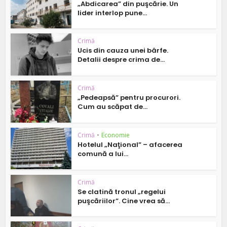
„Abdicarea” din puşcărie. Un
lider interlop pune...
Crimă
Ucis din cauza unei bârfe.
Detalii despre crima de...
Crimă
„Pedeapsă” pentru procurori.
Cum au scăpat de...
Crimă
•
Economie
Hotelul „Naţional” – afacerea
comună a lui...
Crimă
Se clatină tronul „regelui
puşcăriilor”. Cine vrea să...