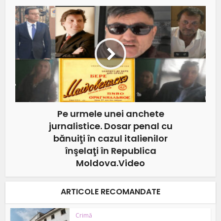
Pe urmele unei anchete
jurnalistice. Dosar penal cu
bănuiţi în cazul italienilor
înşelaţi în Republica
Moldova.Video
ARTICOLE RECOMANDATE
Crimă