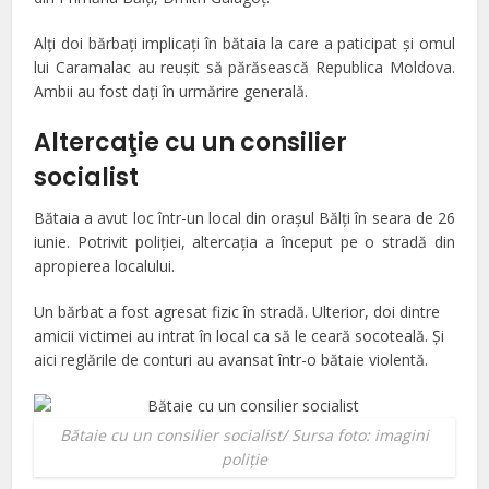
Alţi doi bărbaţi implicaţi în bătaia la care a paticipat şi omul
lui Caramalac au reuşit să părăsească Republica Moldova.
Ambii au fost daţi în urmărire generală.
Altercaţie cu un consilier
socialist
Bătaia a avut loc într-un local din oraşul Bălţi în seara de 26
iunie. Potrivit poliţiei, altercaţia a început pe o stradă din
apropierea localului.
Un bărbat a fost agresat fizic în stradă. Ulterior, doi dintre
amicii victimei au intrat în local ca să le ceară socoteală. Şi
aici reglările de conturi au avansat într-o bătaie violentă.
Bătaie cu un consilier socialist/ Sursa foto: imagini
poliţie