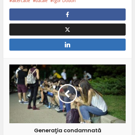
altercatie
bătaie
Igor Dodon
Generaţia condamnată