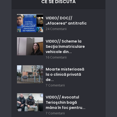
CE SE DISCUTĂ
VIDEO/ DOC//
„Afacerea” antitrafic
24 Comentarii
VIDEO// Scheme la
Secţia înmatriculare
vehicole din...
16 Comentarii
Moarte misterioasă
la o clinică privată
de...
7 Comentarii
VIDEO// Avocatul
Terioşchin bagă
mâna în foc pentru...
7 Comentarii