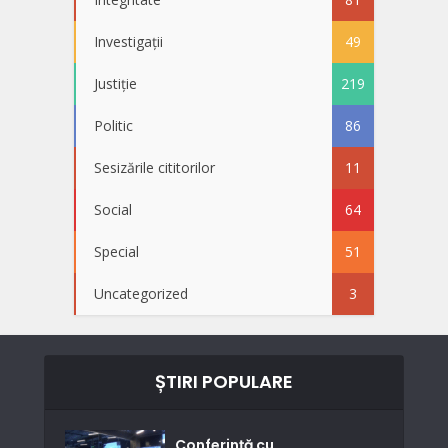
Investigații
49
Justiție
219
Politic
86
Sesizările cititorilor
11
Social
64
Special
51
Uncategorized
3
ȘTIRI POPULARE
Conferinţă cu