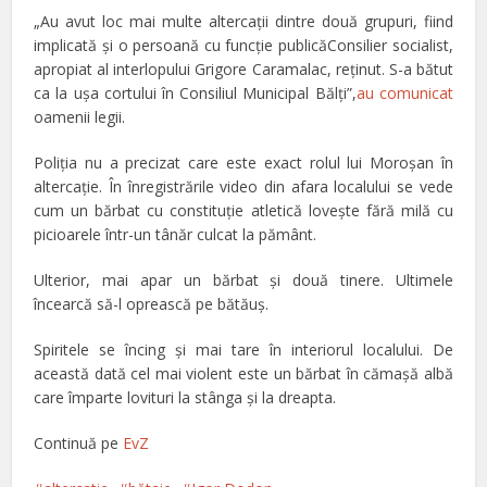
„Au avut loc mai multe altercații dintre două grupuri, fiind
implicată și o persoană cu funcție publicăConsilier socialist,
apropiat al interlopului Grigore Caramalac, reţinut. S-a bătut
ca la uşa cortului în Consiliul Municipal Bălți”,
au comunicat
oamenii legii.
Poliţia nu a precizat care este exact rolul lui Moroşan în
altercaţie. În înregistrările video din afara localului se vede
cum un bărbat cu constituţie atletică loveşte fără milă cu
picioarele într-un tânăr culcat la pământ.
Ulterior, mai apar un bărbat şi două tinere. Ultimele
încearcă să-l oprească pe bătăuş.
Spiritele se încing şi mai tare în interiorul localului. De
această dată cel mai violent este un bărbat în cămaşă albă
care împarte lovituri la stânga şi la dreapta.
Continuă pe
EvZ