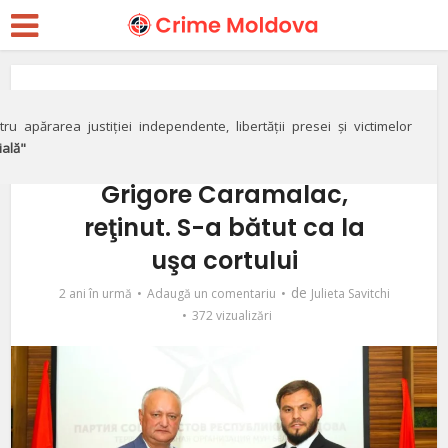
Crimă
Consilier socialist,
ru apărarea justiției independente, libertății presei și victimelor
ială"
apropiat al interlopului
Grigore Caramalac,
reţinut. S-a bătut ca la
uşa cortului
de
2 ani în urmă
Adaugă un comentariu
Julieta Savitchi
372 vizualizări