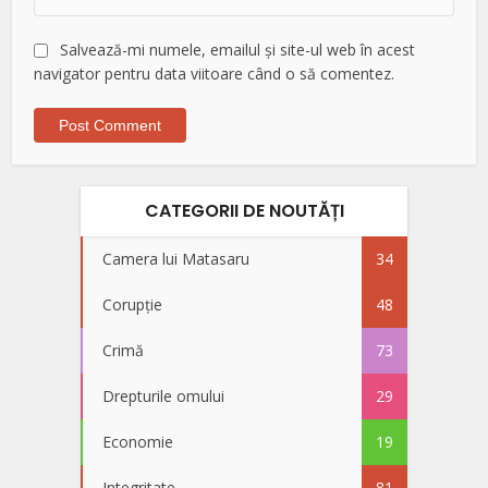
Salvează-mi numele, emailul și site-ul web în acest
navigator pentru data viitoare când o să comentez.
CATEGORII DE NOUTĂȚI
Camera lui Matasaru
34
Corupție
48
Crimă
73
Drepturile omului
29
Economie
19
Integritate
81