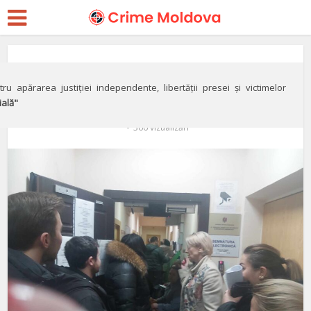
Social
Digitalizarea în Moldova
ru apărarea justiției independente, libertății presei și victimelor
ială"
de
2 ani în urmă
Adaugă un comentariu
Julieta Savitchi
366 vizualizări