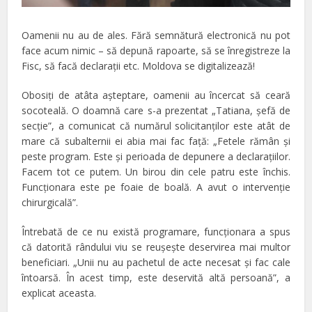
Oamenii nu au de ales. Fără semnătură electronică nu pot
face acum nimic – să depună rapoarte, să se înregistreze la
Fisc, să facă declaraţii etc. Moldova se digitalizează!
Obosiţi de atâta aşteptare, oamenii au încercat să ceară
socoteală. O doamnă care s-a prezentat „Tatiana, şefă de
secţie”, a comunicat că numărul solicitanţilor este atât de
mare că subalternii ei abia mai fac faţă: „Fetele rămân şi
peste program. Este şi perioada de depunere a declaraţiilor.
Facem tot ce putem. Un birou din cele patru este închis.
Funcţionara este pe foaie de boală. A avut o intervenţie
chirurgicală”.
Întrebată de ce nu există programare, funcţionara a spus
că datorită rândului viu se reuşeşte deservirea mai multor
beneficiari. „Unii nu au pachetul de acte necesat şi fac cale
întoarsă. În acest timp, este deservită altă persoană”, a
explicat aceasta.