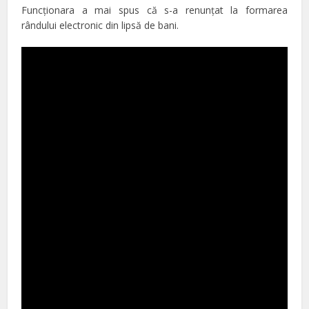
Funcţionara a mai spus că s-a renunţat la formarea
rândului electronic din lipsă de bani.