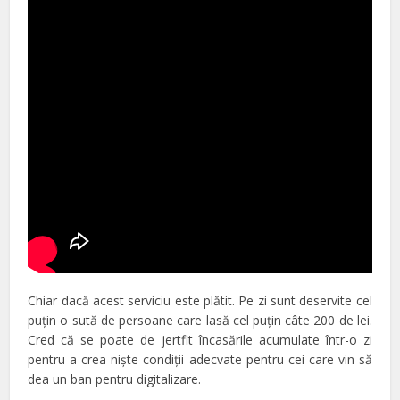
Chiar dacă acest serviciu este plătit. Pe zi sunt deservite cel
puţin o sută de persoane care lasă cel puţin câte 200 de lei.
Cred că se poate de jertfit încasările acumulate într-o zi
pentru a crea nişte condiţii adecvate pentru cei care vin să
dea un ban pentru digitalizare.