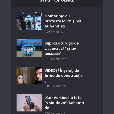
Conferinţă cu
proteste la Chişinău.
Au venit să...
9.258 vizualizări
Suprasaturaţia de
„здравствуй” şi „до
свидания”...
9.134 vizualizări
VIDEO// Înşelaţi de
firma de construcţie
şi...
8.815 vizualizări
„Car Vertical la fete
în Moldova”. Schema
de...
8.536 vizualizări