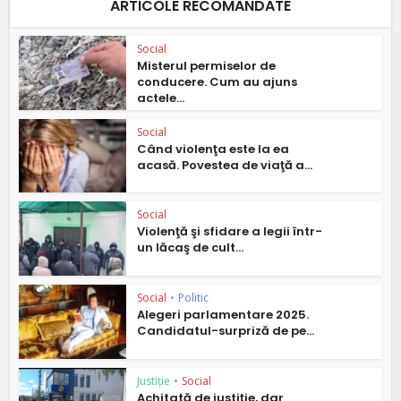
ARTICOLE RECOMANDATE
Social
Misterul permiselor de
conducere. Cum au ajuns
actele...
Social
Când violenţa este la ea
acasă. Povestea de viaţă a...
Social
Violenţă şi sfidare a legii într-
un lăcaş de cult...
Social
•
Politic
Alegeri parlamentare 2025.
Candidatul-surpriză de pe...
Justiție
•
Social
Achitată de justiţie, dar