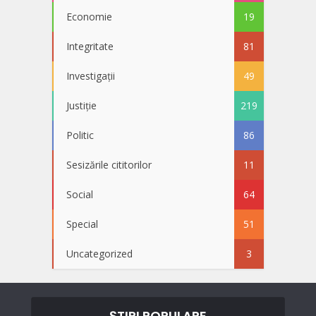
Economie
19
Integritate
81
Investigații
49
Justiție
219
Politic
86
Sesizările cititorilor
11
Social
64
Special
51
Uncategorized
3
ȘTIRI POPULARE