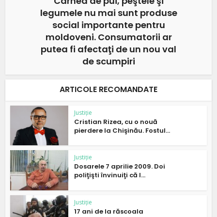
Carnea de pui, peştele şi
legumele nu mai sunt produse
social importante pentru
moldoveni. Consumatorii ar
putea fi afectaţi de un nou val
de scumpiri
ARTICOLE RECOMANDATE
Justiție
Cristian Rizea, cu o nouă
pierdere la Chişinău. Fostul...
Justiție
Dosarele 7 aprilie 2009. Doi
poliţişti învinuiţi că l...
Justiție
17 ani de la răscoala