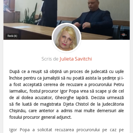
Scris de
Julieta Savitchi
După ce a reuşit să obţină un proces de judecată cu uşile
închise pentru ca jurnaliştii să nu poată asista la şedinţe
şi i-
a fost acceptată cererea de recuzare a procurorului Petru
Iarmaliuc,
fostul procuror Igor Popa
vrea să scape şi de cel
de al doilea acuzator, Gheorghe Iapără. Decizia urmează
să fie luată de magi
strata Djeta Chistol
de la Judecătoria
Chişinău, care anterior a admis
mai multe demersuri ale
fosului procuror general adjunct.
Igor Popa a solicitat recuzarea procurorului pe caz pe