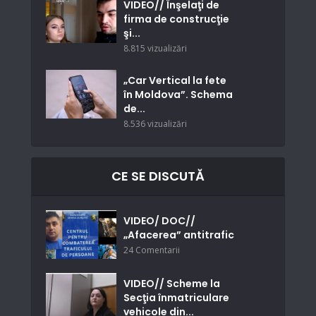
VIDEO// Înşelaţi de
firma de construcţie
şi...
8.815 vizualizări
„Car Vertical la fete
în Moldova”. Schema
de...
8.536 vizualizări
CE SE DISCUTĂ
VIDEO/ DOC//
„Afacerea” antitrafic
24 Comentarii
VIDEO// Scheme la
Secţia înmatriculare
vehicole din...