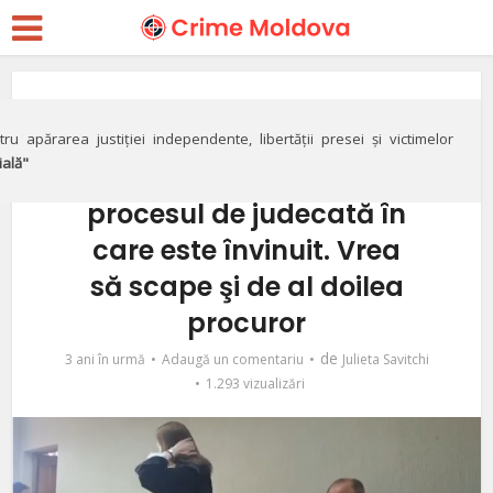
Justiție
VIDEO// Fostul procuror
ru apărarea justiției independente, libertății presei și victimelor
ială"
Igor Popa îşi bate joc de
procesul de judecată în
care este învinuit. Vrea
să scape şi de al doilea
procuror
de
3 ani în urmă
Adaugă un comentariu
Julieta Savitchi
1.293 vizualizări