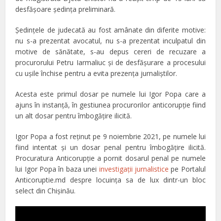
desfăşoare şedinţa preliminară.
Şedinţele de judecată au fost amânate din diferite motive:
nu s-a prezentat avocatul, nu s-a prezentat inculpatul din
motive de sănătate, s-au depus cereri de recuzare a
procurorului Petru Iarmaliuc şi de desfăşurare a procesului
cu uşile închise pentru a evita prezenţa jurnaliştilor.
Acesta este primul dosar pe numele lui Igor Popa care a
ajuns în instanţă, în gestiunea procurorilor anticorupţie fiind
un alt dosar pentru îmbogăţire ilicită.
Igor Popa a fost reţinut pe 9 noiembrie 2021, pe numele lui
fiind intentat şi un dosar penal pentru îmbogăţire ilicită.
Procuratura Anticorupţie a pornit dosarul penal pe numele
lui Igor Popa în baza unei
investigaţii jurnalistice
pe Portalul
Anticoruptie.md despre locuinţa sa de lux dintr-un bloc
select din Chişinău.