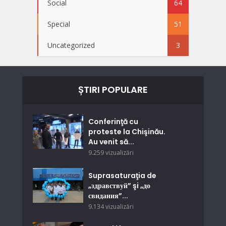
Social
64
Special
51
Uncategorized
3
ȘTIRI POPULARE
Conferinţă cu
proteste la Chişinău.
Au venit să...
9.259 vizualizări
Suprasaturaţia de
„здравствуй” şi „до
свидания”...
9.134 vizualizări