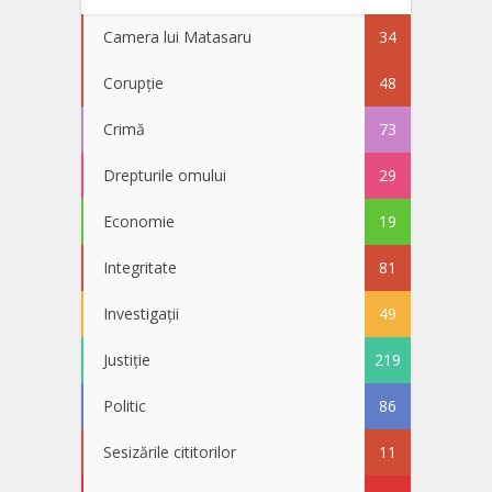
Camera lui Matasaru
34
Corupție
48
Crimă
73
Drepturile omului
29
Economie
19
Integritate
81
Investigații
49
Justiție
219
Politic
86
Sesizările cititorilor
11