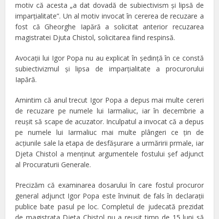
motiv că acesta „a dat dovadă de subiectivism şi lipsă de
imparţialitate”. Un al motiv invocat în cererea de recuzare a
fost că Gheorghe Iapără a solicitat anterior recuzarea
magistratei Djuta Chistol, solicitarea fiind respinsă.
Avocaţii lui Igor Popa nu au explicat în şedinţă în ce constă
subiectivizmul şi lipsa de imparţialitate a procurorului
Iapără.
Amintim că anul trecut Igor Popa a depus mai multe cereri
de recuzare pe numele lui Iarmaliuc, iar în decembrie a
reuşit să scape de acuzator. Inculpatul a invocat că a depus
pe numele lui Iarmaliuc mai multe plângeri ce ţin de
acţiunile sale la etapa de desfăşurare a urmăririi prmale, iar
Djeta Chistol a menţinut argumentele fostului şef adjunct
al Procuraturii Generale.
Precizăm că examinarea dosarului în care fostul procuror
general adjunct Igor Popa este învinuit de fals în declaraţii
publice bate pasul pe loc. Completul de judecată prezidat
de magistrata Djeta Chistol nu a reuşit timp de 15 luni să