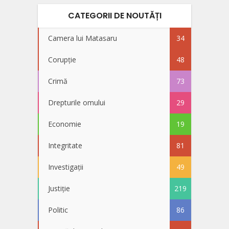
CATEGORII DE NOUTĂȚI
Camera lui Matasaru
34
Corupție
48
Crimă
73
Drepturile omului
29
Economie
19
Integritate
81
Investigații
49
Justiție
219
Politic
86