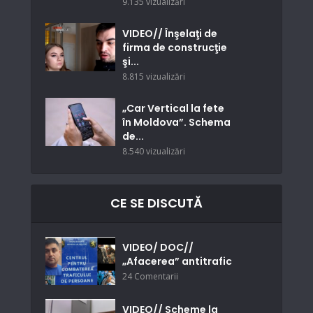
9.135 vizualizări
VIDEO// Înşelaţi de
firma de construcţie
şi...
8.815 vizualizări
„Car Vertical la fete
în Moldova”. Schema
de...
8.540 vizualizări
CE SE DISCUTĂ
VIDEO/ DOC//
„Afacerea” antitrafic
24 Comentarii
VIDEO// Scheme la