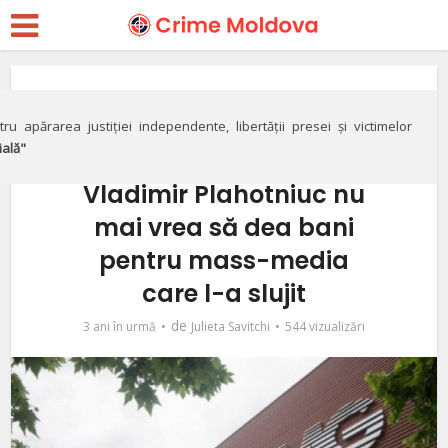
Economie
DOC// Fără Publika TV şi
ru apărarea justiției independente, libertății presei și victimelor
ială"
„Vorbeşte Moldova”?
Vladimir Plahotniuc nu
mai vrea să dea bani
pentru mass-media
care l-a slujit
de
3 ani în urmă
Julieta Savitchi
544 vizualizări