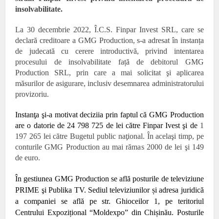
insolvabilitate.
La 30 decembrie 2022, Î.C.S. Finpar Invest SRL, care se
declară creditoare a GMG Production, s-a adresat în instanța
de judecată cu cerere introductivă, privind intentarea
procesului de insolvabilitate față de debitorul GMG
Production SRL, prin care a mai solicitat şi aplicarea
măsurilor de asigurare, inclusiv desemnarea administratorului
provizoriu.
Instanţa şi-a motivat deciziia prin faptul că GMG Production
are o datorie de
24 798 725
de lei către Finpar Ivest şi de
1
197 265 lei către Bugetul public naţional. În acelaşi timp, pe
conturile GMG Production au mai rămas 2000 de lei şi 149
de euro.
În gestiunea GMG Production se află posturile de televiziune
PRIME
şi
Publika TV. Sediul televiziunilor și adresa juridică
a companiei se află pe str. Ghioceilor 1, pe teritoriul
Centrului Expozițional “Moldexpo” din Chișinău.
Posturile