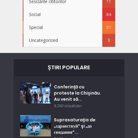
Sesizările cititorilor
11
Social
64
Special
51
Uncategorized
3
ȘTIRI POPULARE
Conferinţă cu
proteste la Chişinău.
Au venit să...
9.260 vizualizări
Suprasaturaţia de
„здравствуй” şi „до
свидания”...