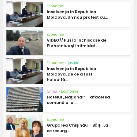
Economie
Insolvenţa în Republica
Moldova. Un nou protest cu...
Economie
VIDEO// Pus la închisoare de
Plahotniuc şi intimidat...
Economie
•
Justiție
Insolvenţa în Republica
Moldova. De ce a fost
huiduită...
Crimă
•
Economie
Hotelul „Naţional” – afacerea
comună a lui...
Economie
Gruparea Chişinău – Bălţi. La
ce recurg...