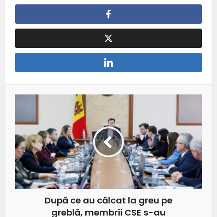
După ce au călcat la greu pe
greblă, membrii CSE s-au