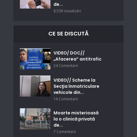
de...
8.536 vizualizări
CE SE DISCUTĂ
VIDEO/ DOC//
„Afacerea” antitrafic
24 Comentarii
VIDEO// Scheme la
Secţia înmatriculare
vehicole din...
16 Comentarii
Moarte misterioasă
la o clinică privată
de...
7 Comentarii