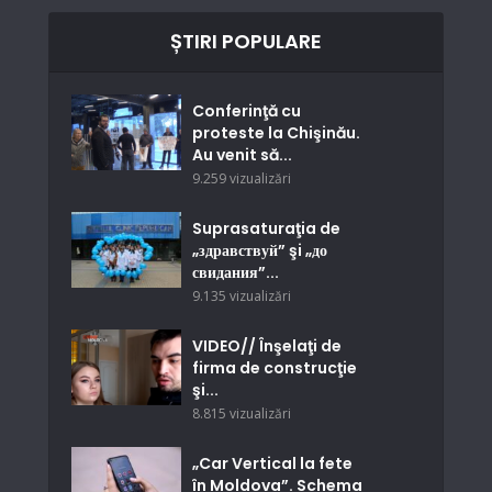
ȘTIRI POPULARE
Conferinţă cu
proteste la Chişinău.
Au venit să...
9.259 vizualizări
Suprasaturaţia de
„здравствуй” şi „до
свидания”...
9.135 vizualizări
VIDEO// Înşelaţi de
firma de construcţie
şi...
8.815 vizualizări
„Car Vertical la fete
în Moldova”. Schema