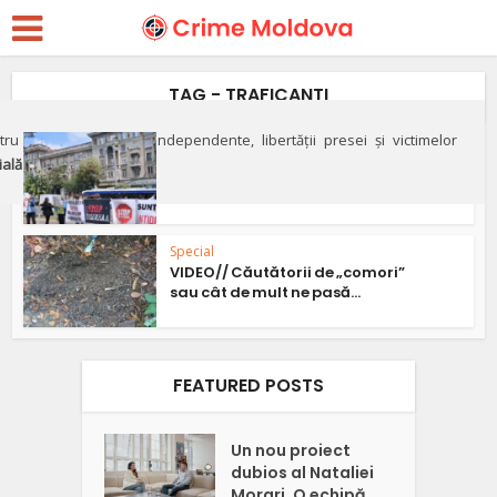
TAG - TRAFICANTI
ru apărarea justiției independente, libertății presei și victimelor
Social
ială"
Protest antidrog la Chişinău:
„Oamenii legii sunt...
Special
VIDEO// Căutătorii de „comori”
sau cât de mult ne pasă...
FEATURED POSTS
Un nou proiect
dubios al Nataliei
Morari. O echipă...