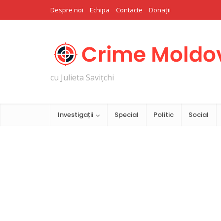
Despre noi
Echipa
Contacte
Donații
cu Julieta Savițchi
Investigații
Special
Politic
Social