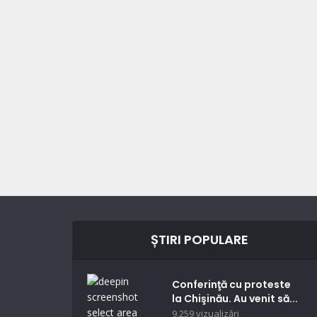
ȘTIRI POPULARE
Conferinţă cu proteste
la Chişinău. Au venit să...
9.259 vizualizări