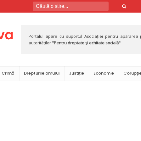
Portalul apare cu suportul Asociației pentru apărarea jus
autorităților
"Pentru dreptate și echitate socială"
Crimă
Drepturile omului
Justiție
Economie
Corupți