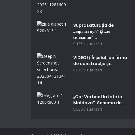
Suprasaturaţia de
„здравствуй” şi „до
свидания”...
9.135 vizualizări
VIDEO// Înşelaţi de firma
de construcţie şi...
8.815 vizualizări
„Car Vertical la fete în
Moldova”. Schema de...
8.536 vizualizări