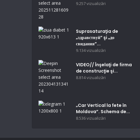
9.257 vizualizări
Suprasaturaţia de
„здравствуй” şi „до
свидания”...
9.134 vizualizări
VIDEO// Înşelaţi de firma
de construcţie şi...
8.814 vizualizări
„Car Vertical la fete în
Moldova”. Schema de...
8.536 vizualizări