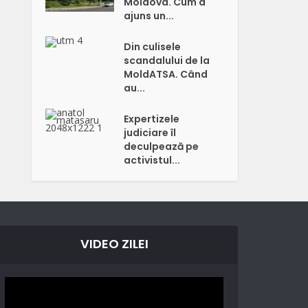
Moldova. Cum a
ajuns un...
Din culisele
scandalului de la
MoldATSA. Când
au...
Expertizele
judiciare îl
deculpează pe
activistul...
VIDEO ZILEI