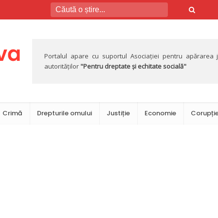
Portalul apare cu suportul Asociației pentru apărarea jus
autorităților
"Pentru dreptate și echitate socială"
Crimă
Drepturile omului
Justiție
Economie
Corupți