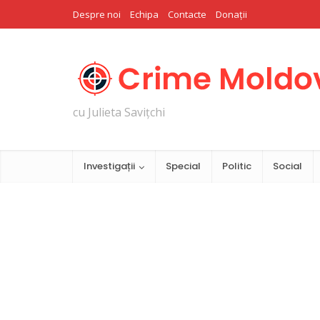
Despre noi
Echipa
Contacte
Donații
cu Julieta Savițchi
Investigații
Special
Politic
Social