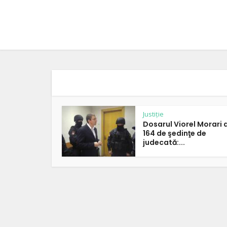
Justiție
Dosarul Viorel Morari
164 de şedinţe de
judecată:...