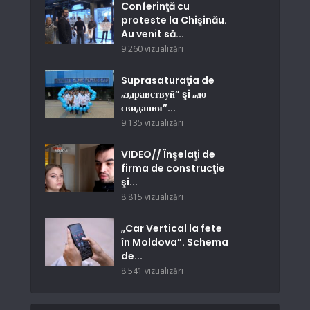
Conferinţă cu
proteste la Chişinău.
Au venit să...
9.260 vizualizări
Suprasaturaţia de
„здравствуй” şi „до
свидания”...
9.135 vizualizări
VIDEO// Înşelaţi de
firma de construcţie
şi...
8.815 vizualizări
„Car Vertical la fete
în Moldova”. Schema
de...
8.541 vizualizări