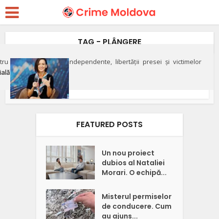
TAG - PLÂNGERE
ru apărarea justiției independente, libertății presei și victimelor
Justiție
ială"
Şefa Procuraturii Anticorupţie,
supărată pe...
FEATURED POSTS
Un nou proiect
dubios al Nataliei
Morari. O echipă...
Misterul permiselor
de conducere. Cum
au ajuns...