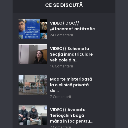
CE SE DISCUTĂ
VIDEO/ DOC//
„Afacerea” antitrafic
24 Comentarii
VIDEO// Scheme la
Secţia înmatriculare
vehicole din...
16 Comentarii
Moarte misterioasă
la o clinică privată
de...
7 Comentarii
VIDEO// Avocatul
Terioşchin bagă
mâna în foc pentru...
7 Comentarii